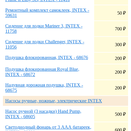
Ремонтный комплект самоклеек, INTEX -
50
₽
59631
Сидение для лодки Mariner 3, INTEX -
700
₽
11758
Сидение для лодки Challenger, INTEX -
300
₽
11056
Подушка флокированная, INTEX - 68676
200
₽
Подушка флокированная Royal Blue,
200
₽
INTEX - 68672
Надувная дорожная подушка, INTEX -
200
₽
68675
Насосы ручные, ножные, электрические INTEX
Насос ручной (3 насадки) Hand Pump,
500
₽
INTEX - 68605
Светодиодный фонарь от 3 ААА батареек,
600
₽