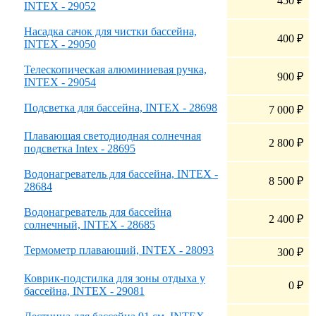
450
₽
INTEX - 29052
Насадка сачок для чистки бассейна,
400
₽
INTEX - 29050
Телескопическая алюминиевая ручка,
900
₽
INTEX - 29054
Подсветка для бассейна, INTEX - 28698
7 000
₽
Плавающая светодиодная солнечная
2 800
₽
подсветка Intex - 28695
Водонагреватель для бассейна, INTEX -
8 500
₽
28684
Водонагреватель для бассейна
2 400
₽
солнечный, INTEX - 28685
Термометр плавающий, INTEX - 28093
300
₽
Коврик-подстилка для зоны отдыха у
0
₽
бассейна, INTEX - 29081