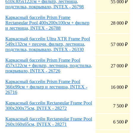
610х305х122см + фильтр, лестница,
55 000
₽
подстилка, покрывало, INTEX - 26798
Каркасный бассейн Prism Frame
Rectangular Pool 400х200х100см + фильтр
28 000
₽
и лестница, INTEX - 26788
Каркасный бассейн Ultra XTR Frame Pool
549х132см + песочн. фильтр, лестница,
57 000
₽
подстилка, покрывало, INTEX - 26330
Каркасный бассейн Prism Frame Pool
457х122см + фильтр, лестница, подстилка,
27 000
₽
покрывало, INTEX - 26726
Каркасный бассейн Prism Frame Pool
366х99см + фильтр и лестница, INTEX -
16 000
₽
26716
Каркасный бассейн Rectangular Frame Pool
7 500
₽
300х200х75см, INTEX - 28272
Каркасный бассейн Rectangular Frame Pool
6 500
₽
260х160х65см, INTEX - 28271