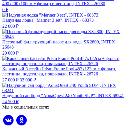
400х200х100см + фильтр и лестница, INTEX - 26780
0
₽
Надувная лодка "Mariner 3 set", INTEX - 68373
22 000
₽
Песочный фильтрующий насос для воды SX2800, INTEX
26648
20 000
₽
Каркасный бассейн Prism Frame Pool 457х122см + фильтр,
лестница, подстилка, покрывало, INTEX - 26726
27 000
₽
33 000
₽
Надувной сап борд "AquaQuest 240 Youth SUP", INTEX 68241
24 500
₽
Мы в социальных сетях