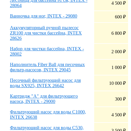
Лестница для бассейна 91 см, INTEX -
4 500
₽
28064
Ванночка для ног, INTEX - 29080
600
₽
Аккумуляторный ручной пылесос
ZR100 для чистки бассейна, INTEX
6 800
₽
28626
Набор для чистки бассейна, INTEX -
2 000
₽
28002
Наполнитель Fiber Ball для песочных
1 000
₽
фильтр-насосов, INTEX 29045
Песочный фильтрующий насос для
10 000
₽
воды SX925, INTEX 26642
Картридж "А" для фильтрующего
300
₽
насоса, INTEX - 29000
Фильтрующий насос для воды С1000,
4 500
₽
INTEX 26638
Фильтрующий насос для воды С530,
3 500
₽