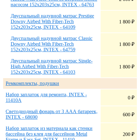
насосом 152х203х25см, INTEX - 64763
Двуспальный надувной матрас Prestige
Downy Airbed With Fiber-Tech
1 800
₽
152х203х25см, INTEX - 64109
Двуспальный надувной матрас Classic
Downy Airbed With Fiber-Tech
1 800
₽
152х203х25см, INTEX - 64759
Двуспальный надувной матрас Single-
High Airbed With Fiber-Tech
1 800
₽
152х203х25см, INTEX - 64103
Ремкомплекты, подушки
Набор заплаток для ремонта, INTEX -
0
₽
11410A
Светодиодный фонарь от 3 ААА батареек,
600
₽
INTEX - 68690
Набор заплаток из материала как стенки
бассейна без клея для бассейнов Metal
200
₽
Frame и Easy Set, INTEX - 11410