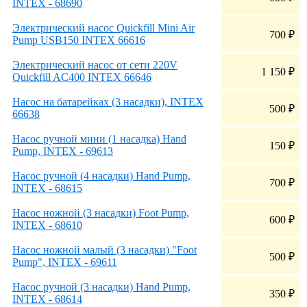
INTEX - 68690
Электрический насос Quickfill Mini Air
700
₽
Pump USB150 INTEX 66616
Электрический насос от сети 220V
1 150
₽
Quickfill AC400 INTEX 66646
Насос на батарейках (3 насадки), INTEX
500
₽
66638
Насос ручной мини (1 насадка) Hand
150
₽
Pump, INTEX - 69613
Насос ручной (4 насадки) Hand Pump,
700
₽
INTEX - 68615
Насос ножной (3 насадки) Foot Pump,
600
₽
INTEX - 68610
Насос ножной малый (3 насадки) "Foot
500
₽
Pump", INTEX - 69611
Насос ручной (3 насадки) Hand Pump,
350
₽
INTEX - 68614