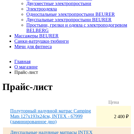
Двухместные электропростыни
Электроодеяла
Односпальные электропростыни BEURER
Двуспальные электропростыни BEURER
Простыни, грелки и одеяла с электроподогревом
BELBERG
Массажеры BEURER
Санки-ватрушки-тюбинги
Мячи для фитнеса
Главная
О магазине
Прайс-лист
Прайс-лист
Цена
Полуторный надувной матрас Camping
Mats 127х193х24см, INTEX - 67999
2 400
₽
(ламинированное дно)
Двуспальные надувные матрасы INTEX