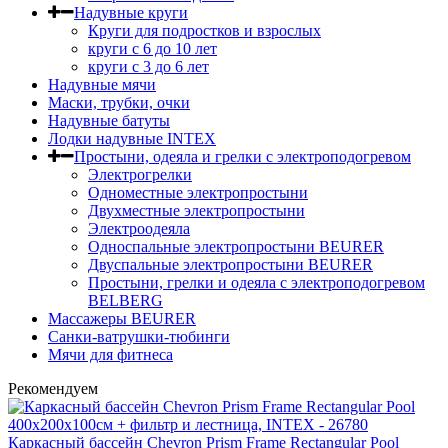
Надувные круги
Круги для подростков и взрослых
круги с 6 до 10 лет
круги c 3 до 6 лет
Надувные мячи
Маски, трубки, очки
Надувные батуты
Лодки надувные INTEX
Простыни, одеяла и грелки с электроподогревом
Электрогрелки
Одноместные электропростыни
Двухместные электропростыни
Электроодеяла
Односпальные электропростыни BEURER
Двуспальные электропростыни BEURER
Простыни, грелки и одеяла с электроподогревом
BELBERG
Массажеры BEURER
Санки-ватрушки-тюбинги
Мячи для фитнеса
Рекомендуем
Каркасный бассейн Chevron Prism Frame Rectangular Pool