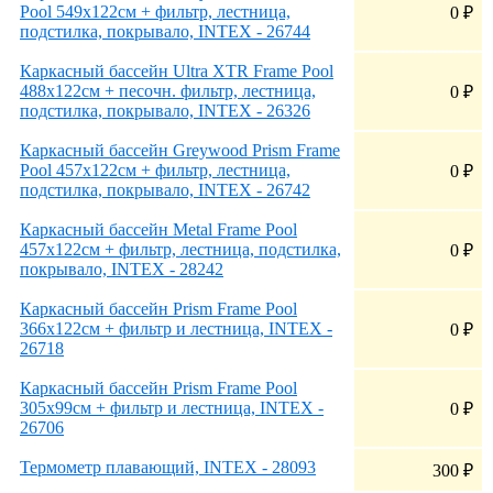
Pool 549х122см + фильтр, лестница,
0
₽
подстилка, покрывало, INTEX - 26744
Каркасный бассейн Ultra XTR Frame Pool
488х122см + песочн. фильтр, лестница,
0
₽
подстилка, покрывало, INTEX - 26326
Каркасный бассейн Greywood Prism Frame
Pool 457х122см + фильтр, лестница,
0
₽
подстилка, покрывало, INTEX - 26742
Каркасный бассейн Metal Frame Pool
457х122см + фильтр, лестница, подстилка,
0
₽
покрывало, INTEX - 28242
Каркасный бассейн Prism Frame Pool
366х122см + фильтр и лестница, INTEX -
0
₽
26718
Каркасный бассейн Prism Frame Pool
305х99см + фильтр и лестница, INTEX -
0
₽
26706
Термометр плавающий, INTEX - 28093
300
₽