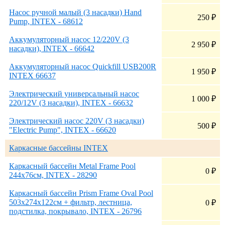
Насос ручной малый (3 насадки) Hand
250
₽
Pump, INTEX - 68612
Аккумуляторный насос 12/220V (3
2 950
₽
насадки), INTEX - 66642
Аккумуляторный насос Quickfill USB200R
1 950
₽
INTEX 66637
Электрический универсальный насос
1 000
₽
220/12V (3 насадки), INTEX - 66632
Электрический насос 220V (3 насадки)
500
₽
"Electric Pump", INTEX - 66620
Каркасные бассейны INTEX
Каркасный бассейн Metal Frame Pool
0
₽
244х76см, INTEX - 28290
Каркасный бассейн Prism Frame Oval Pool
503х274х122см + фильтр, лестница,
0
₽
подстилка, покрывало, INTEX - 26796