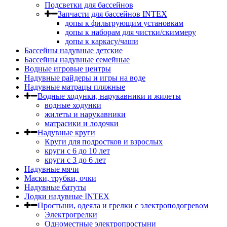
Подсветки для бассейнов
Запчасти для бассейнов INTEX
допы к фильтрующим установкам
допы к наборам для чистки/скиммеру
допы к каркасу/чаши
Бассейны надувные детские
Бассейны надувные семейные
Водные игровые центры
Надувные райдеры и игры на воде
Надувные матрацы пляжные
Водные ходунки, нарукавники и жилеты
водные ходунки
жилеты и нарукавники
матрасики и лодочки
Надувные круги
Круги для подростков и взрослых
круги с 6 до 10 лет
круги c 3 до 6 лет
Надувные мячи
Маски, трубки, очки
Надувные батуты
Лодки надувные INTEX
Простыни, одеяла и грелки с электроподогревом
Электрогрелки
Одноместные электропростыни