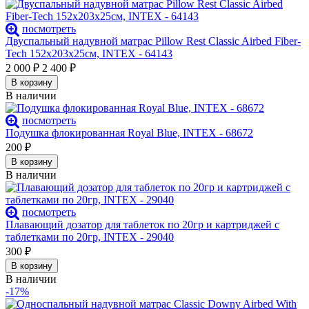
посмотреть
Двуспальный надувной матрас Pillow Rest Classic Airbed Fiber-
Tech 152х203х25см, INTEX - 64143
2 000
₽
2 400
₽
В корзину
В наличии
посмотреть
Подушка флокированная Royal Blue, INTEX - 68672
200
₽
В корзину
В наличии
посмотреть
Плавающий дозатор для таблеток по 20гр и картриджей с
таблетками по 20гр, INTEX - 29040
300
₽
В корзину
В наличии
-17%