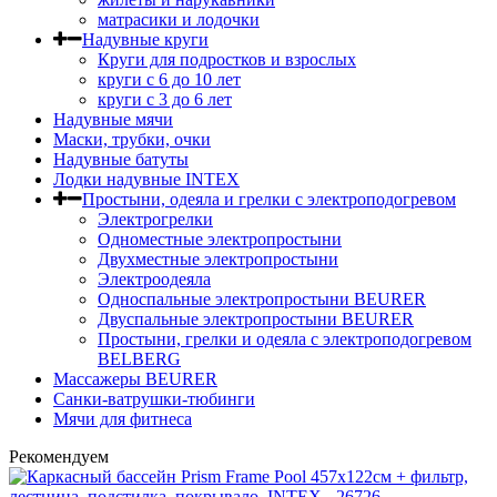
матрасики и лодочки
Надувные круги
Круги для подростков и взрослых
круги с 6 до 10 лет
круги c 3 до 6 лет
Надувные мячи
Маски, трубки, очки
Надувные батуты
Лодки надувные INTEX
Простыни, одеяла и грелки с электроподогревом
Электрогрелки
Одноместные электропростыни
Двухместные электропростыни
Электроодеяла
Односпальные электропростыни BEURER
Двуспальные электропростыни BEURER
Простыни, грелки и одеяла с электроподогревом
BELBERG
Массажеры BEURER
Санки-ватрушки-тюбинги
Мячи для фитнеса
Рекомендуем