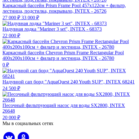
Каркасный бассейн Prism Frame Pool 457х122см + фильтр,
лестница, подстилка, покрывало, INTEX - 26726
27 000
₽
33 000
₽
Надувная лодка "Mariner 3 set", INTEX - 68373
22 000
₽
Каркасный бассейн Chevron Prism Frame Rectangular Pool
400х200х100см + фильтр и лестница, INTEX - 26780
0
₽
Надувной сап борд "AquaQuest 240 Youth SUP", INTEX 68241
24 500
₽
Песочный фильтрующий насос для воды SX2800, INTEX
26648
20 000
₽
Мы в социальных сетях