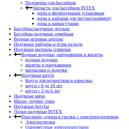
Подсветки для бассейнов
Запчасти для бассейнов INTEX
допы к фильтрующим установкам
допы к наборам для чистки/скиммеру
допы к каркасу/чаши
Бассейны надувные детские
Бассейны надувные семейные
Водные игровые центры
Надувные райдеры и игры на воде
Надувные матрацы пляжные
Водные ходунки, нарукавники и жилеты
водные ходунки
жилеты и нарукавники
матрасики и лодочки
Надувные круги
Круги для подростков и взрослых
круги с 6 до 10 лет
круги c 3 до 6 лет
Надувные мячи
Маски, трубки, очки
Надувные батуты
Лодки надувные INTEX
Простыни, одеяла и грелки с электроподогревом
Электрогрелки
Одноместные электропростыни