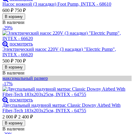
Насос ножной (3 насадки) Foot Pump, INTEX - 68610
600
₽
750
₽
В корзину
В наличии
-29%
посмотреть
Электрический насос 220V (3 насадки) "Electric Pump",
INTEX - 66620
500
₽
700
₽
В корзину
В наличии
максимальный размер
-17%
посмотреть
Двуспальный надувной матрас Classic Downy Airbed With
Fiber-Tech 183х203х25см, INTEX - 64755
2 000
₽
2 400
₽
В корзину
В наличии