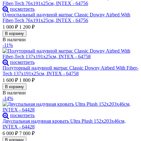
посмотреть
Односпальный надувной матрас Classic Downy Airbed With
Fiber-Tech 76х191х25см, INTEX - 64756
1 000
₽
1 200
₽
В корзину
В наличии
-11%
посмотреть
Полуторный надувной матрас Classic Downy Airbed With Fiber-
Tech 137х191х25см, INTEX - 64758
1 600
₽
1 800
₽
В корзину
В наличии
-14%
посмотреть
Двуспальная надувная кровать Ultra Plush 152х203х46см,
INTEX - 64428
6 000
₽
7 000
₽
В корзину