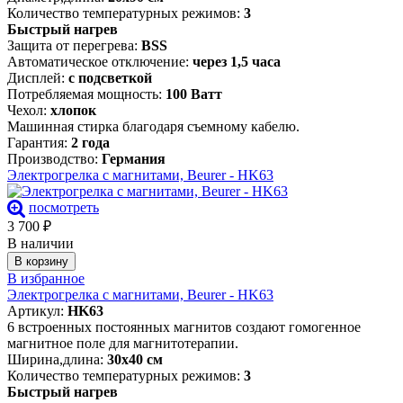
Количество температурных режимов:
3
Быстрый нагрев
Защита от перегрева:
BSS
Автоматическое отключение:
через 1,5 часа
Дисплей:
с подсветкой
Потребляемая мощность:
100 Ватт
Чехол:
хлопок
Машинная стирка благодаря съемному кабелю.
Гарантия:
2 года
Производство:
Германия
Электрогрелка c магнитами, Beurer - HK63
посмотреть
3 700
₽
В наличии
В корзину
В избранное
Электрогрелка c магнитами, Beurer - HK63
Артикул:
HK63
6 встроенных постоянных магнитов создают гомогенное
магнитное поле для магнитотерапии.
Ширина,длина:
30х40 см
Количество температурных режимов:
3
Быстрый нагрев