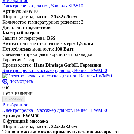
В избранное
Электрогрелка для ног, Sanitas - SFW10
Артикул:
SFW10
Ширина,длина,высота:
26х32х26 см
Количество температурных режимов:
3
Дисплей:
с подсветкой
Быстрый нагрев
Защита от перегрева:
BSS
Автоматическое отключение:
через 1,5 часа
Потребляемая мощность:
100 Ватт
Съемная стирающаяся ворсистая подкладка
Гарантия:
1 год
Производство:
Hans Dinslage GmbH, Германия
Электрогрелка - массажер для ног, Beurer - FWM50
посмотреть
0
₽
Нет в наличии
В корзину
В избранное
Электрогрелка - массажер для ног, Beurer - FWM50
Артикул:
FWM50
C функцией массажа
Ширина,длина,высота:
32х32х32 см
Тепло и массаж можно применять независимо друг от