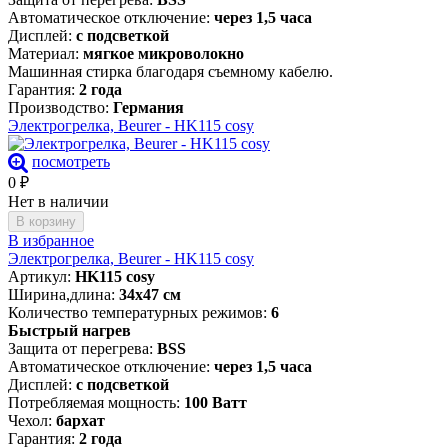
Автоматическое отключение:
через 1,5 часа
Дисплей:
с подсветкой
Материал:
мягкое микроволокно
Машинная стирка благодаря съемному кабелю.
Гарантия:
2 года
Производство:
Германия
Электрогрелка, Beurer - HK115 cosy
посмотреть
0
₽
Нет в наличии
В корзину
В избранное
Электрогрелка, Beurer - HK115 cosy
Артикул:
HK115 cosy
Ширина,длина:
34х47 см
Количество температурных режимов:
6
Быстрый нагрев
Защита от перегрева:
BSS
Автоматическое отключение:
через 1,5 часа
Дисплей:
с подсветкой
Потребляемая мощность:
100 Ватт
Чехол:
бархат
Гарантия:
2 года