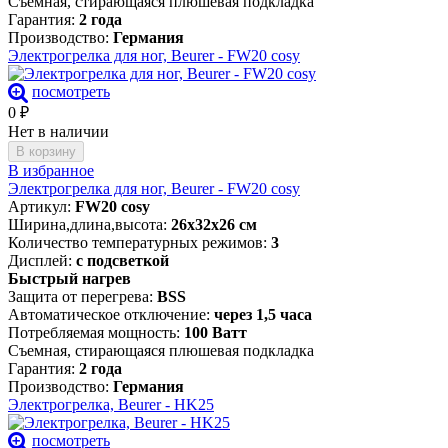
Съемная, стирающаяся плюшевая подкладка
Гарантия:
2 года
Производство:
Германия
Электрогрелка для ног, Beurer - FW20 cosy
посмотреть
0
₽
Нет в наличии
В корзину
В избранное
Электрогрелка для ног, Beurer - FW20 cosy
Артикул:
FW20 cosy
Ширина,длина,высота:
26х32х26 см
Количество температурных режимов:
3
Дисплей:
с подсветкой
Быстрый нагрев
Защита от перегрева:
BSS
Автоматическое отключение:
через 1,5 часа
Потребляемая мощность:
100 Ватт
Съемная, стирающаяся плюшевая подкладка
Гарантия:
2 года
Производство:
Германия
Электрогрелка, Beurer - HK25
посмотреть