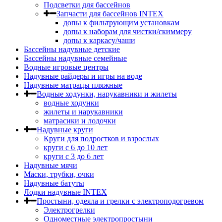
Подсветки для бассейнов
Запчасти для бассейнов INTEX
допы к фильтрующим установкам
допы к наборам для чистки/скиммеру
допы к каркасу/чаши
Бассейны надувные детские
Бассейны надувные семейные
Водные игровые центры
Надувные райдеры и игры на воде
Надувные матрацы пляжные
Водные ходунки, нарукавники и жилеты
водные ходунки
жилеты и нарукавники
матрасики и лодочки
Надувные круги
Круги для подростков и взрослых
круги с 6 до 10 лет
круги c 3 до 6 лет
Надувные мячи
Маски, трубки, очки
Надувные батуты
Лодки надувные INTEX
Простыни, одеяла и грелки с электроподогревом
Электрогрелки
Одноместные электропростыни