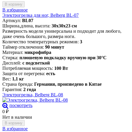
В корзину
В избранное
Электрогрелка для ног, Belberg BL-07
Артикул:
BL07
Ширина,длина, высота:
30х30х23 см
Размерность модели универсальна и подходит для любого,
даже очень большого, размера ноги.
Количество температурных режимов:
3
Таймер отключения:
90 минут
Материал:
микрофибра
Стирка:
плюшевую подкладку вручную при 30°C
Дисплей:
с подсветкой
Потребляемая мощность:
100 Вт
Защита от перегрева:
есть
Вес:
1,1 кг
Страна бренда:
Германия, произведено в Китае
Гарантия:
2 года
Электрогрелка, Belberg BL-08
посмотреть
0
₽
Нет в наличии
В корзину
В избранное