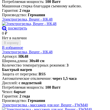
Потребляемая мощность:
100 Ватт
Машинная стирка благодаря съемному кабелю.
Гарантия:
2 года
Производство:
Германия
Электрогрелка, Beurer - HK48
посмотреть
0
₽
Нет в наличии
В корзину
В избранное
Электрогрелка, Beurer - HK48
Артикул:
HK48
Ширина,длина:
30х40 см
Количество температурных режимов:
3
Быстрый нагрев
Защита от перегрева:
BSS
Автоматическое отключение:
через 1,5 часа
Дисплей:
с подсветкой
Потребляемая мощность:
100 Ватт
Чехол:
бархат
Гарантия:
2 года
Производство:
Германия
Электрогрелка - массажер для ног, Beurer - FWM40