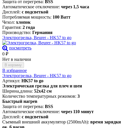
Защита от перегрева:
BSS
Автоматическое отключение:
через 1,5 часа
Дисплей:
с подсветкой
Потребляемая мощность:
100 Ватт
Чехол:
хлопок
Гарантия:
2 года
Производство:
Германия
Электрогрелка, Beurer - HK57 to go
посмотреть
0
₽
Нет в наличии
В корзину
В избранное
Электрогрелка, Beurer - HK57 to go
Артикул:
HK57 to go
Электрическая грелка для плеч и шеи
Ширина,длина:
52х42 см
Количество температурных режимов:
3
Быстрый нагрев
Защита от перегрева:
BSS
Автоматическое отключение:
через 110 минут
Дисплей:
с подсветкой
Съемный внешний аккумулятор (2500mAh):
время зарядки
ок. 6 часов