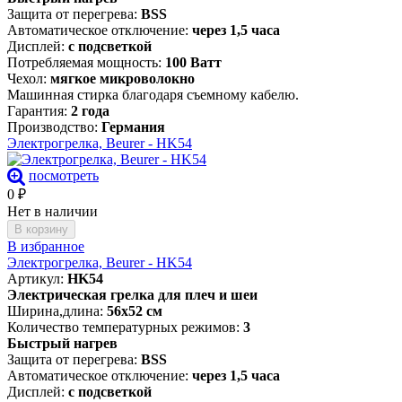
Защита от перегрева:
BSS
Автоматическое отключение:
через 1,5 часа
Дисплей:
с подсветкой
Потребляемая мощность:
100 Ватт
Чехол:
мягкое микроволокно
Машинная стирка благодаря съемному кабелю.
Гарантия:
2 года
Производство:
Германия
Электрогрелка, Beurer - HK54
посмотреть
0
₽
Нет в наличии
В корзину
В избранное
Электрогрелка, Beurer - HK54
Артикул:
HK54
Электрическая грелка для плеч и шеи
Ширина,длина:
56х52 см
Количество температурных режимов:
3
Быстрый нагрев
Защита от перегрева:
BSS
Автоматическое отключение:
через 1,5 часа
Дисплей:
с подсветкой