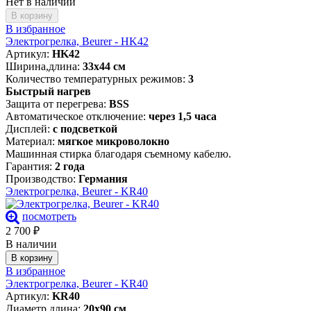
Нет в наличии
В корзину
В избранное
Электрогрелка, Beurer - HK42
Артикул:
HK42
Ширина,длина:
33х44 см
Количество температурных режимов:
3
Быстрый нагрев
Защита от перегрева:
BSS
Автоматическое отключение:
через 1,5 часа
Дисплей:
с подсветкой
Материал:
мягкое микроволокно
Машинная стирка благодаря съемному кабелю.
Гарантия:
2 года
Производство:
Германия
Электрогрелка, Beurer - KR40
посмотреть
2 700
₽
В наличии
В корзину
В избранное
Электрогрелка, Beurer - KR40
Артикул:
KR40
Диаметр,длина:
20х90 см