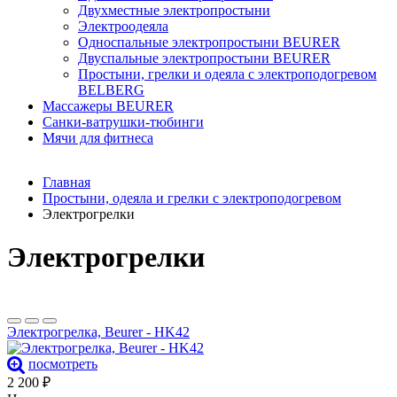
Двухместные электропростыни
Электроодеяла
Односпальные электропростыни BEURER
Двуспальные электропростыни BEURER
Простыни, грелки и одеяла с электроподогревом
BELBERG
Массажеры BEURER
Санки-ватрушки-тюбинги
Мячи для фитнеса
Главная
Простыни, одеяла и грелки с электроподогревом
Электрогрелки
Электрогрелки
Электрогрелка, Beurer - HK42
посмотреть
2 200
₽