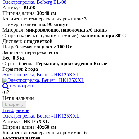
Электрогрелка, Belberg BL-08
Артикул:
BL08
Ширина,длина:
30х40 см
Количество температурных режимов:
3
Таймер отключения:
90 минут
Материал:
микроволокно, наволочка х/б ткань
Стирка (кабель с пультом съемный):
машинная при 30°C
Дисплей:
с подсветкой
Потребляемая мощность:
100 Вт
Защита от перегрева:
есть
Вес:
0,5 кг
Страна бренда:
Германия, произведено в Китае
Гарантия:
2 года
Электрогрелка, Beurer - HK125XXL
посмотреть
0
₽
Нет в наличии
В корзину
В избранное
Электрогрелка, Beurer - HK125XXL
Артикул:
HK125XXL
Ширина,длина:
40х60 см
Количество температурных режимов:
6
Быстрый нагрев