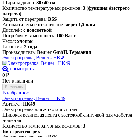
Ширина,длина:
30х40 см
Количество температурных режимов:
3 (функция быстрого
нагрева)
Защита от перегрева:
BSS
Автоматическое отключение:
через 1,5 часа
Дисплей:
с подсветкой
Потребляемая мощность:
100 Ватт
Чехол:
хлопок
Гарантия:
2 года
Производитель:
Beurer GmbH, Германия
Электрогрелка, Beurer - HK49
посмотреть
0
₽
Нет в наличии
В корзину
В избранное
Электрогрелка, Beurer - HK49
Артикул:
HK49
Электрогрелка для живота и спины
Широкая резиновая лента с застежкой-липучкой для удобства
ношения
Количество температурных режимов:
3
Быстрый нагрев
Защита от перегрева:
BSS