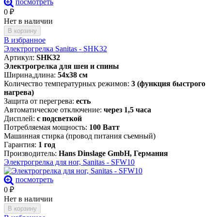
посмотреть
0
₽
Нет в наличии
В корзину
В избранное
Электрогрелка Sanitas - SHK32
Артикул:
SHK32
Электрогрелка для шеи и спины
Ширина,длина:
54х38 см
Количество температурных режимов:
3 (функция быстрого
нагрева)
Защита от перегрева:
есть
Автоматическое отключение:
через 1,5 часа
Дисплей:
с подсветкой
Потребляемая мощность:
100 Ватт
Машинная стирка (провод питания съемный)
Гарантия:
1 год
Производитель:
Hans Dinslage GmbH, Германия
Электрогрелка для ног, Sanitas - SFW10
посмотреть
0
₽
Нет в наличии
В корзину