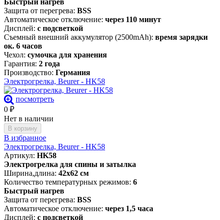
Быстрый нагрев
Защита от перегрева:
BSS
Автоматическое отключение:
через 110 минут
Дисплей:
с подсветкой
Съемный внешний аккумулятор (2500mAh):
время зарядки
ок. 6 часов
Чехол:
сумочка для хранения
Гарантия:
2 года
Производство:
Германия
Электрогрелка, Beurer - HK58
посмотреть
0
₽
Нет в наличии
В корзину
В избранное
Электрогрелка, Beurer - HK58
Артикул:
HK58
Электрогрелка для спины и затылка
Ширина,длина:
42х62 см
Количество температурных режимов:
6
Быстрый нагрев
Защита от перегрева:
BSS
Автоматическое отключение:
через 1,5 часа
Дисплей:
с подсветкой