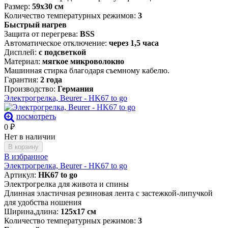
Размер:
59х30 см
Количество температурных режимов:
3
Быстрый нагрев
Защита от перегрева:
BSS
Автоматическое отключение:
через 1,5 часа
Дисплей:
с подсветкой
Материал:
мягкое микроволокно
Машинная стирка благодаря съемному кабелю.
Гарантия:
2 года
Производство:
Германия
Электрогрелка, Beurer - HK67 to go
посмотреть
0
₽
Нет в наличии
В корзину
В избранное
Электрогрелка, Beurer - HK67 to go
Артикул:
HK67 to go
Электрогрелка для живота и спины
Длинная эластичная резиновая лента с застежкой-липучкой
для удобства ношения
Ширина,длина:
125х17 см
Количество температурных режимов:
3