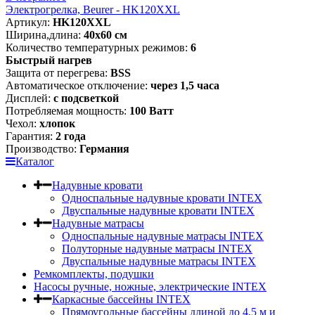
Электрогрелка, Beurer - HK120XXL
Артикул:
HK120XXL
Ширина,длина:
40х60 см
Количество температурных режимов:
6
Быстрый нагрев
Защита от перегрева:
BSS
Автоматическое отключение:
через 1,5 часа
Дисплей:
с подсветкой
Потребляемая мощность:
100 Ватт
Чехол:
хлопок
Гарантия:
2 года
Производство:
Германия
Каталог
Надувные кровати
Односпальные надувные кровати INTEX
Двуспальные надувные кровати INTEX
Надувные матрасы
Односпальные надувные матрасы INTEX
Полуторные надувные матрасы INTEX
Двуспальные надувные матрасы INTEX
Ремкомплекты, подушки
Насосы ручные, ножные, электрические INTEX
Каркасные бассейны INTEX
Прямоугольные бассейны длиной до 4,5 м и