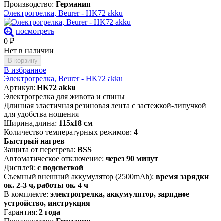
Производство:
Германия
Электрогрелка, Beurer - HK72 akku
посмотреть
0
₽
Нет в наличии
В корзину
В избранное
Электрогрелка, Beurer - HK72 akku
Артикул:
HK72 akku
Электрогрелка для живота и спины
Длинная эластичная резиновая лента с застежкой-липучкой
для удобства ношения
Ширина,длина:
115х18 см
Количество температурных режимов:
4
Быстрый нагрев
Защита от перегрева:
BSS
Автоматическое отключение:
через 90 минут
Дисплей:
с подсветкой
Съемный внешний аккумулятор (2500mAh):
время зарядки
ок. 2-3 ч, работы ок. 4 ч
В комплекте:
электрогрелка, аккумулятор, зарядное
устройство, инструкция
Гарантия:
2 года
Производство:
Германия