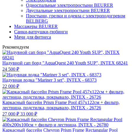
Односпальные электропростыни BEURER
Двуспальные электропростыни BEURER
Простыни, грелки и одеяла с электроподогревом
BELBERG
Массажеры BEURER
Санки-ватрушки-тюбинги
Мячи для фитнеса
Рекомендуем
Надувной сап борд "AquaQuest 240 Youth SUP", INTEX 68241
24 500
₽
Надувная лодка "Mariner 3 set", INTEX - 68373
22 000
₽
Каркасный бассейн Prism Frame Pool 457х122см + фильтр,
лестница, подстилка, покрывало, INTEX - 26726
27 000
₽
33 000
₽
Каркасный бассейн Chevron Prism Frame Rectangular Pool