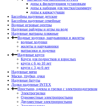
допы к фильтрующим установкам
допы к наборам для чистки/скиммеру
допы к каркасу/чаши
Бассейны надувные детские
Бассейны надувные семейные
Водные игровые центры
Надувные райдеры и игры на воде
Надувные матрацы пляжные
Водные ходунки, нарукавники и жилеты
водные ходунки
жилеты и нарукавники
матрасики и лодочки
Надувные круги
Круги для подростков и взрослых
круги с 6 до 10 лет
круги c 3 до 6 лет
Надувные мячи
Маски, трубки, очки
Надувные батуты
Лодки надувные INTEX
Простыни, одеяла и грелки с электроподогревом
Электрогрелки
Одноместные электропростыни
Двухместные электропростыни
Электроодеяла