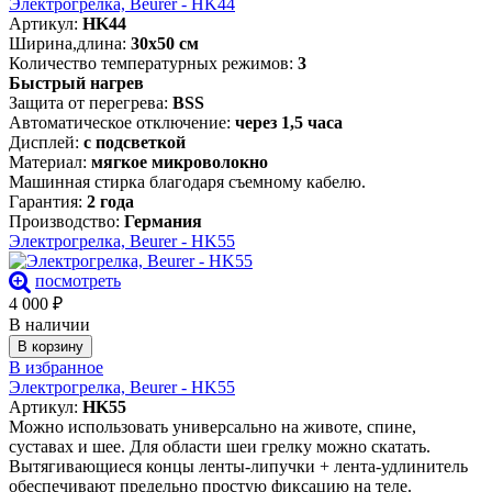
Электрогрелка, Beurer - HK44
Артикул:
HK44
Ширина,длина:
30х50 см
Количество температурных режимов:
3
Быстрый нагрев
Защита от перегрева:
BSS
Автоматическое отключение:
через 1,5 часа
Дисплей:
с подсветкой
Материал:
мягкое микроволокно
Машинная стирка благодаря съемному кабелю.
Гарантия:
2 года
Производство:
Германия
Электрогрелка, Beurer - HK55
посмотреть
4 000
₽
В наличии
В корзину
В избранное
Электрогрелка, Beurer - HK55
Артикул:
HK55
Можно использовать универсально на животе, спине,
суставах и шее. Для области шеи грелку можно скатать.
Вытягивающиеся концы ленты-липучки + лента-удлинитель
обеспечивают предельно простую фиксацию на теле.