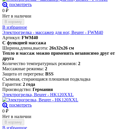
посмотреть
0
₽
Нет в наличии
В корзину
В избранное
Электрогрелка - массажер для ног, Beurer - FWM40
Артикул:
FWM40
C функцией массажа
Ширина,длина,высота:
26х32х26 см
Тепло и массаж можно применять независимо друг от
друга
Количество температурных режимов:
2
Массажные режимы:
2
Защита от перегрева:
BSS
Съемная, стирающаяся плюшевая подкладка
Гарантия:
2 года
Производство:
Германия
Электрогрелка, Beurer - HK120XXL
посмотреть
0
₽
Нет в наличии
В корзину
В избранное