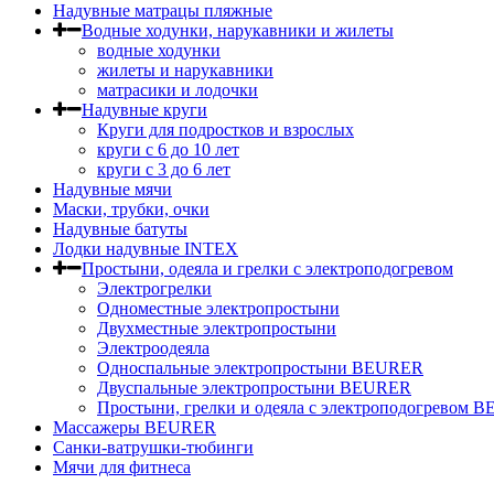
Надувные матрацы пляжные
Водные ходунки, нарукавники и жилеты
водные ходунки
жилеты и нарукавники
матрасики и лодочки
Надувные круги
Круги для подростков и взрослых
круги с 6 до 10 лет
круги c 3 до 6 лет
Надувные мячи
Маски, трубки, очки
Надувные батуты
Лодки надувные INTEX
Простыни, одеяла и грелки с электроподогревом
Электрогрелки
Одноместные электропростыни
Двухместные электропростыни
Электроодеяла
Односпальные электропростыни BEURER
Двуспальные электропростыни BEURER
Простыни, грелки и одеяла с электроподогревом
Массажеры BEURER
Санки-ватрушки-тюбинги
Мячи для фитнеса