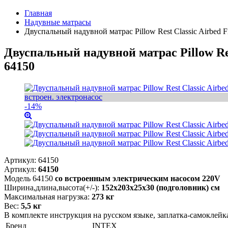
Главная
Надувные матрасы
Двуспальный надувной матрас Pillow Rest Classic Airbed 
Двуспальный надувной матрас Pillow Res
64150
встроен. электронасос
-14%
Артикул:
64150
Артикул:
64150
Модель 64150
со встроенным электрическим насосом 220V
Ширина,длина,высота(+/-):
152х203х25х30 (подголовник) см
Максимальная нагрузка:
273 кг
Вес:
5,5 кг
В комплекте инструкция на русском языке, заплатка-самоклейка,
Бренд
INTEX