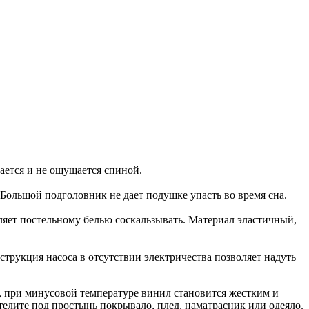
ается и не ощущается спиной.
Большой подголовник не дает подушке упасть во время сна.
ляет постельному белью соскальзывать. Материал эластичный,
трукция насоса в отсутствии электричества позволяет надуть
и, при минусовой температуре винил становится жестким и
стелите под простынь покрывало, плед, наматрасник или одеяло.