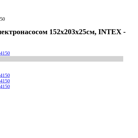
150
электронасосом 152х203х25см, INTEX -