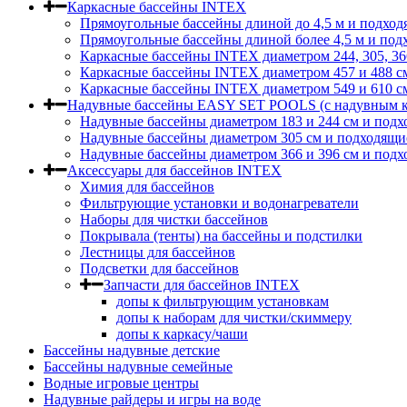
Каркасные бассейны INTEX
Прямоугольные бассейны длиной до 4,5 м и подход
Прямоугольные бассейны длиной более 4,5 м и под
Каркасные бассейны INTEX диаметром 244, 305, 36
Каркасные бассейны INTEX диаметром 457 и 488 c
Каркасные бассейны INTEX диаметром 549 и 610 с
Надувные бассейны EASY SET POOLS (с надувным к
Надувные бассейны диаметром 183 и 244 см и подх
Надувные бассейны диаметром 305 см и подходящи
Надувные бассейны диаметром 366 и 396 см и подх
Аксессуары для бассейнов INTEX
Химия для бассейнов
Фильтрующие установки и водонагреватели
Наборы для чистки бассейнов
Покрывала (тенты) на бассейны и подстилки
Лестницы для бассейнов
Подсветки для бассейнов
Запчасти для бассейнов INTEX
допы к фильтрующим установкам
допы к наборам для чистки/скиммеру
допы к каркасу/чаши
Бассейны надувные детские
Бассейны надувные семейные
Водные игровые центры
Надувные райдеры и игры на воде