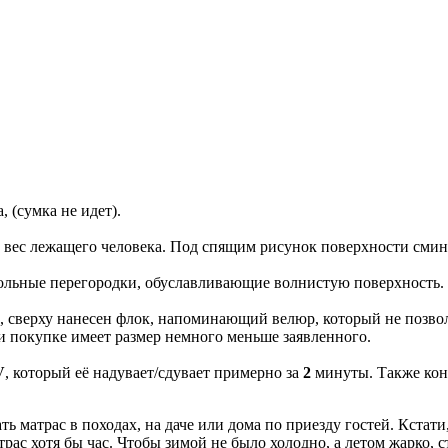
 (сумка не идет).
 вес лежащего человека. Под спящим рисунок поверхности смин
ольные перегородки, обуславливающие волнистую поверхность. 
, сверху нанесен флок, напоминающий велюр, который не позво
ри покупке имеет размер немного меньше заявленного.
V
, который её надувает/сдувает примерно за
2
минуты. Также конс
ь матрас в походах, на даче или дома по приезду гостей. Кстат
рас хотя бы час. Чтобы зимой не было холодно, а летом жарко, 