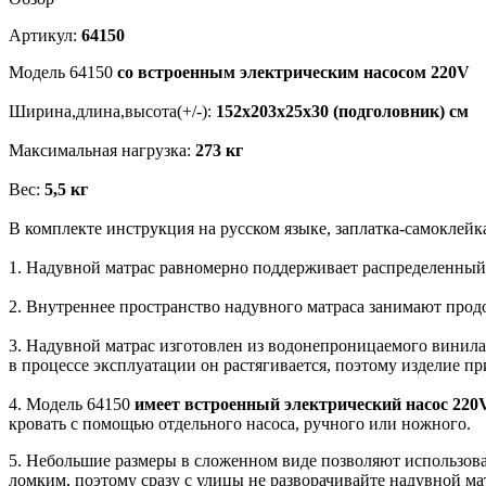
Артикул:
64150
Модель 64150
со встроенным электрическим насосом 220V
Ширина,длина,высота(+/-):
152х203х25х30 (подголовник) см
Максимальная нагрузка:
273 кг
Вес:
5,5 кг
В комплекте инструкция на русском языке, заплатка-самоклейка,
1. Надувной матрас равномерно поддерживает распределенный
2. Внутреннее пространство надувного матраса занимают прод
3. Надувной матрас изготовлен из водонепроницаемого винила
в процессе эксплуатации он растягивается, поэтому изделие п
4. Модель 64150
имеет встроенный электрический насос 220
кровать с помощью отдельного насоса, ручного или ножного.
5. Небольшие размеры в сложенном виде позволяют использоват
ломким, поэтому сразу с улицы не разворачивайте надувной мат