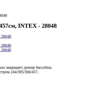
8048
457см, INTEX - 28048
ьно защищает днище бассейна.
етром 244/305/366/457.