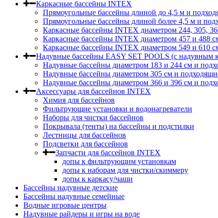
Каркасные бассейны INTEX
Прямоугольные бассейны длиной до 4,5 м и подход
Прямоугольные бассейны длиной более 4,5 м и под
Каркасные бассейны INTEX диаметром 244, 305, 36
Каркасные бассейны INTEX диаметром 457 и 488 c
Каркасные бассейны INTEX диаметром 549 и 610 с
Надувные бассейны EASY SET POOLS (с надувным к
Надувные бассейны диаметром 183 и 244 см и подх
Надувные бассейны диаметром 305 см и подходящи
Надувные бассейны диаметром 366 и 396 см и подх
Аксессуары для бассейнов INTEX
Химия для бассейнов
Фильтрующие установки и водонагреватели
Наборы для чистки бассейнов
Покрывала (тенты) на бассейны и подстилки
Лестницы для бассейнов
Подсветки для бассейнов
Запчасти для бассейнов INTEX
допы к фильтрующим установкам
допы к наборам для чистки/скиммеру
допы к каркасу/чаши
Бассейны надувные детские
Бассейны надувные семейные
Водные игровые центры
Надувные райдеры и игры на воде