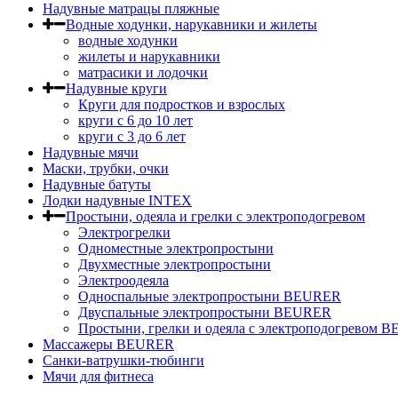
Надувные матрацы пляжные
Водные ходунки, нарукавники и жилеты
водные ходунки
жилеты и нарукавники
матрасики и лодочки
Надувные круги
Круги для подростков и взрослых
круги с 6 до 10 лет
круги c 3 до 6 лет
Надувные мячи
Маски, трубки, очки
Надувные батуты
Лодки надувные INTEX
Простыни, одеяла и грелки с электроподогревом
Электрогрелки
Одноместные электропростыни
Двухместные электропростыни
Электроодеяла
Односпальные электропростыни BEURER
Двуспальные электропростыни BEURER
Простыни, грелки и одеяла с электроподогревом
Массажеры BEURER
Санки-ватрушки-тюбинги
Мячи для фитнеса