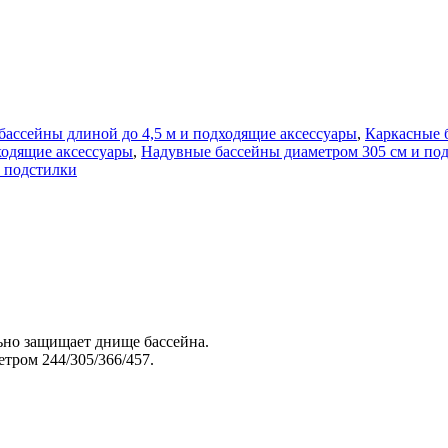
ассейны длиной до 4,5 м и подходящие аксессуары
,
Каркасные 
ходящие аксессуары
,
Надувные бассейны диаметром 305 см и по
и подстилки
ьно защищает днище бассейна.
етром 244/305/366/457.