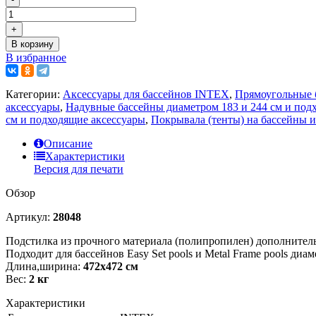
+
В корзину
В избранное
Категории:
Аксессуары для бассейнов INTEX
,
Прямоугольные б
аксессуары
,
Надувные бассейны диаметром 183 и 244 см и под
см и подходящие аксессуары
,
Покрывала (тенты) на бассейны 
Описание
Характеристики
Версия для печати
Обзор
Артикул:
28048
Подстилка из прочного материала (полипропилен) дополнител
Подходит для бассейнов Easy Set pools и Metal Frame pools диам
Длина,ширина:
472х472 см
Вес:
2 кг
Характеристики