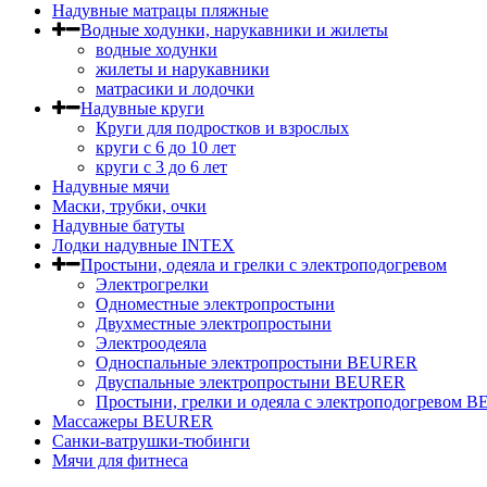
Надувные матрацы пляжные
Водные ходунки, нарукавники и жилеты
водные ходунки
жилеты и нарукавники
матрасики и лодочки
Надувные круги
Круги для подростков и взрослых
круги с 6 до 10 лет
круги c 3 до 6 лет
Надувные мячи
Маски, трубки, очки
Надувные батуты
Лодки надувные INTEX
Простыни, одеяла и грелки с электроподогревом
Электрогрелки
Одноместные электропростыни
Двухместные электропростыни
Электроодеяла
Односпальные электропростыни BEURER
Двуспальные электропростыни BEURER
Простыни, грелки и одеяла с электроподогревом
Массажеры BEURER
Санки-ватрушки-тюбинги
Мячи для фитнеса