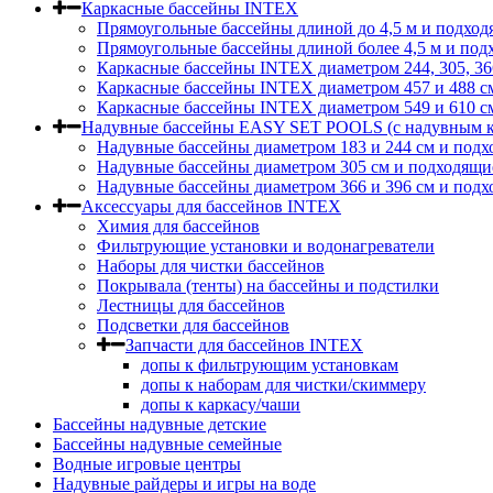
Каркасные бассейны INTEX
Прямоугольные бассейны длиной до 4,5 м и подход
Прямоугольные бассейны длиной более 4,5 м и под
Каркасные бассейны INTEX диаметром 244, 305, 36
Каркасные бассейны INTEX диаметром 457 и 488 c
Каркасные бассейны INTEX диаметром 549 и 610 с
Надувные бассейны EASY SET POOLS (с надувным к
Надувные бассейны диаметром 183 и 244 см и подх
Надувные бассейны диаметром 305 см и подходящи
Надувные бассейны диаметром 366 и 396 см и подх
Аксессуары для бассейнов INTEX
Химия для бассейнов
Фильтрующие установки и водонагреватели
Наборы для чистки бассейнов
Покрывала (тенты) на бассейны и подстилки
Лестницы для бассейнов
Подсветки для бассейнов
Запчасти для бассейнов INTEX
допы к фильтрующим установкам
допы к наборам для чистки/скиммеру
допы к каркасу/чаши
Бассейны надувные детские
Бассейны надувные семейные
Водные игровые центры
Надувные райдеры и игры на воде