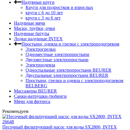
Надувные круги
Круги для подростков и взрослых
круги с 6 до 10 лет
круги c 3 до 6 лет
Надувные мячи
Маски, трубки, очки
Надувные батуты
Лодки надувные INTEX
Простыни, одеяла и грелки с электроподогревом
Электрогрелки
Одноместные электропростыни
Двухместные электропростыни
Электроодеяла
Односпальные электропростыни BEURER
Двуспальные электропростыни BEURER
Простыни, грелки и одеяла с электроподогревом
BELBERG
Массажеры BEURER
Санки-ватрушки-тюбинги
Мячи для фитнеса
Рекомендуем
Песочный фильтрующий насос для воды SX2800, INTEX