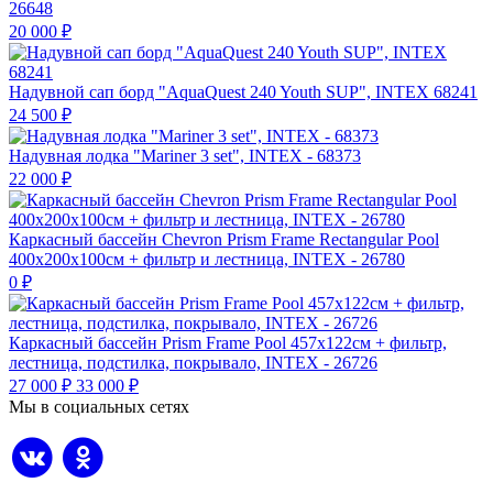
26648
20 000
₽
Надувной сап борд "AquaQuest 240 Youth SUP", INTEX 68241
24 500
₽
Надувная лодка "Mariner 3 set", INTEX - 68373
22 000
₽
Каркасный бассейн Chevron Prism Frame Rectangular Pool
400х200х100см + фильтр и лестница, INTEX - 26780
0
₽
Каркасный бассейн Prism Frame Pool 457х122см + фильтр,
лестница, подстилка, покрывало, INTEX - 26726
27 000
₽
33 000
₽
Мы в социальных сетях