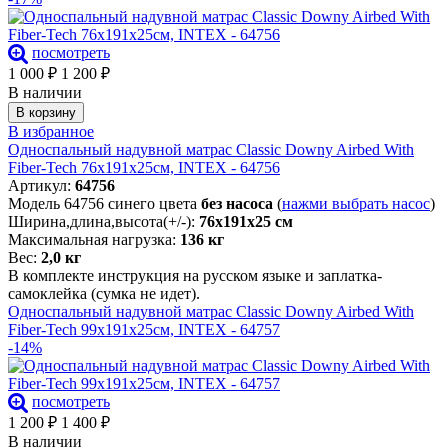
посмотреть
1 000
₽
1 200
₽
В наличии
В корзину
В избранное
Односпальный надувной матрас Classic Downy Airbed With
Fiber-Tech 76х191х25см, INTEX - 64756
Артикул:
64756
Модель 64756 синего цвета
без насоса
(
нажми выбрать насос
)
Ширина,длина,высота(+/-):
76х191х25 см
Максимальная нагрузка:
136 кг
Вес:
2,0 кг
В комплекте инструкция на русском языке и заплатка-
самоклейка (сумка не идет).
Односпальный надувной матрас Classic Downy Airbed With
Fiber-Tech 99х191х25см, INTEX - 64757
-14%
посмотреть
1 200
₽
1 400
₽
В наличии