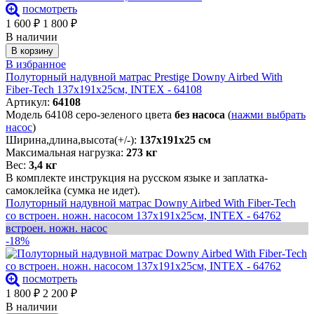
посмотреть
1 600
₽
1 800
₽
В наличии
В корзину
В избранное
Полуторный надувной матрас Prestige Downy Airbed With
Fiber-Tech 137х191х25см, INTEX - 64108
Артикул:
64108
Модель 64108 серо-зеленого цвета
без насоса
(
нажми выбрать
насос
)
Ширина,длина,высота(+/-):
137х191х25 см
Максимальная нагрузка:
273 кг
Вес:
3,4 кг
В комплекте инструкция на русском языке и заплатка-
самоклейка (сумка не идет).
Полуторный надувной матрас Downy Airbed With Fiber-Tech
со встроен. ножн. насосом 137х191х25см, INTEX - 64762
встроен. ножн. насос
-18%
посмотреть
1 800
₽
2 200
₽
В наличии