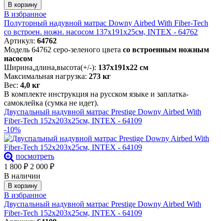
В корзину
В избранное
Полуторный надувной матрас Downy Airbed With Fiber-Tech
со встроен. ножн. насосом 137х191х25см, INTEX - 64762
Артикул:
64762
Модель 64762 серо-зеленого цвета
со встроенным ножным
насосом
Ширина,длина,высота(+/-):
137х191х22 см
Максимальная нагрузка:
273 кг
Вес:
4,0 кг
В комплекте инструкция на русском языке и заплатка-
самоклейка (сумка не идет).
Двуспальный надувной матрас Prestige Downy Airbed With
Fiber-Tech 152х203х25см, INTEX - 64109
-10%
посмотреть
1 800
₽
2 000
₽
В наличии
В корзину
В избранное
Двуспальный надувной матрас Prestige Downy Airbed With
Fiber-Tech 152х203х25см, INTEX - 64109