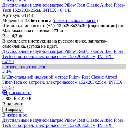
Двуспальный надувной матрас Pillow Rest Classic Airbed Fiber-
Tech 152х203х25см, INTEX - 64143
Артикул:
64143
Модель 64143
без насоса
(
нажми выбрать насос
)
Ширина,длина,высота(+/-):
152х203х25х30 (подголовник) см
Максимальная нагрузка:
273 кг
Вес:
4,3 кг
В комплекте инструкция на русском языке, заплатка-
самоклейка, (сумка не идет).
Двуспальный надувной матрас Pillow Rest Classic Airbed Fiber-
Tech со встроен. электронасосом 152х203х25см, INTEX -
64150
встроен. электронасос
-14%
посмотреть
2 800
₽
3 250
₽
В наличии
В корзину
В избранное
Двуспальный надувной матрас Pillow Rest Classic Airbed Fiber-
Tech со встроен. электронасосом 152х203х25см, INTEX -