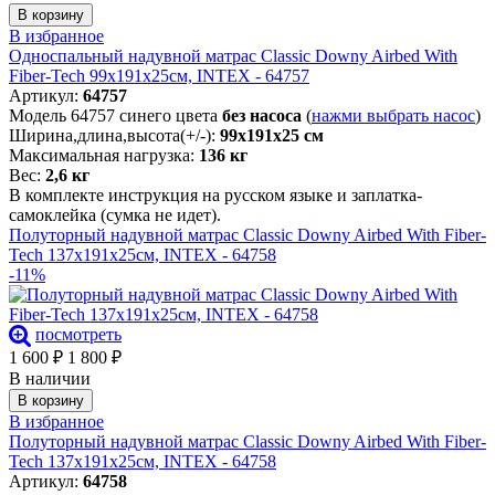
В корзину
В избранное
Односпальный надувной матрас Classic Downy Airbed With
Fiber-Tech 99х191х25см, INTEX - 64757
Артикул:
64757
Модель 64757 синего цвета
без насоса
(
нажми выбрать насос
)
Ширина,длина,высота(+/-):
99х191х25 см
Максимальная нагрузка:
136 кг
Вес:
2,6 кг
В комплекте инструкция на русском языке и заплатка-
самоклейка (сумка не идет).
Полуторный надувной матрас Classic Downy Airbed With Fiber-
Tech 137х191х25см, INTEX - 64758
-11%
посмотреть
1 600
₽
1 800
₽
В наличии
В корзину
В избранное
Полуторный надувной матрас Classic Downy Airbed With Fiber-
Tech 137х191х25см, INTEX - 64758
Артикул:
64758