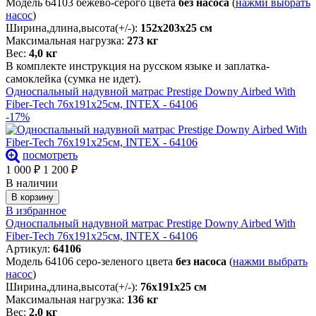
Модель 64103 бежево-серого цвета
без насоса
(
нажми выбрать
насос
)
Ширина,длина,высота(+/-):
152х203х25 см
Максимальная нагрузка:
273 кг
Вес:
4,0 кг
В комплекте инструкция на русском языке и заплатка-
самоклейка (сумка не идет).
Односпальный надувной матрас Prestige Downy Airbed With
Fiber-Tech 76х191х25см, INTEX - 64106
-17%
посмотреть
1 000
₽
1 200
₽
В наличии
В корзину
В избранное
Односпальный надувной матрас Prestige Downy Airbed With
Fiber-Tech 76х191х25см, INTEX - 64106
Артикул:
64106
Модель 64106 серо-зеленого цвета
без насоса
(
нажми выбрать
насос
)
Ширина,длина,высота(+/-):
76х191х25 см
Максимальная нагрузка:
136 кг
Вес:
2,0 кг