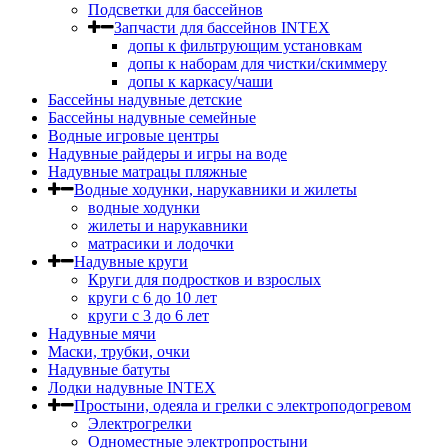
Подсветки для бассейнов
Запчасти для бассейнов INTEX
допы к фильтрующим установкам
допы к наборам для чистки/скиммеру
допы к каркасу/чаши
Бассейны надувные детские
Бассейны надувные семейные
Водные игровые центры
Надувные райдеры и игры на воде
Надувные матрацы пляжные
Водные ходунки, нарукавники и жилеты
водные ходунки
жилеты и нарукавники
матрасики и лодочки
Надувные круги
Круги для подростков и взрослых
круги с 6 до 10 лет
круги c 3 до 6 лет
Надувные мячи
Маски, трубки, очки
Надувные батуты
Лодки надувные INTEX
Простыни, одеяла и грелки с электроподогревом
Электрогрелки
Одноместные электропростыни