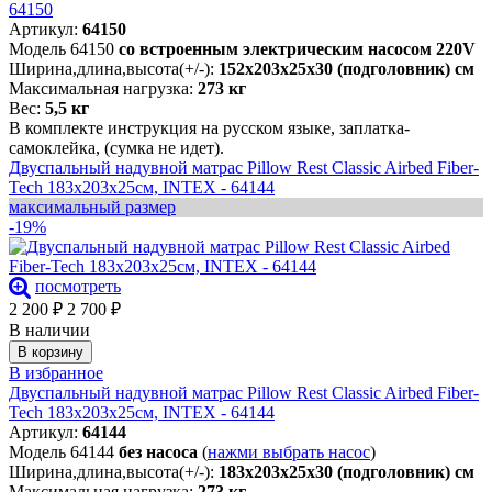
64150
Артикул:
64150
Модель 64150
со встроенным электрическим насосом 220V
Ширина,длина,высота(+/-):
152х203х25х30 (подголовник) см
Максимальная нагрузка:
273 кг
Вес:
5,5 кг
В комплекте инструкция на русском языке, заплатка-
самоклейка, (сумка не идет).
Двуспальный надувной матрас Pillow Rest Classic Airbed Fiber-
Tech 183х203х25см, INTEX - 64144
максимальный размер
-19%
посмотреть
2 200
₽
2 700
₽
В наличии
В корзину
В избранное
Двуспальный надувной матрас Pillow Rest Classic Airbed Fiber-
Tech 183х203х25см, INTEX - 64144
Артикул:
64144
Модель 64144
без насоса
(
нажми выбрать насос
)
Ширина,длина,высота(+/-):
183х203х25х30 (подголовник) см
Максимальная нагрузка:
273 кг