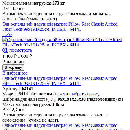
Максимальная нагрузка:
273 кг
Вес:
4,5 кг
В комплекте инструкция на русском языке и заплатка-
самоклейка (сумка не идет).
Односпальный надувной матрас Pillow Rest Classic Airbed
Fiber-Tech 99х191х25см, INTEX - 64141
-13%
посмотреть
1 400
₽
1 600
₽
В наличии
В корзину
В избранное
Односпальный надувной матрас Pillow Rest Classic Airbed
Fiber-Tech 99х191х25см, INTEX - 64141
Артикул:
64141
Модель 64141
без насоса
(
нажми выбрать насос
)
Ширина,длина,высота(+/-):
99х191х25х30 (подголовник) см
Максимальная нагрузка:
136 кг
Вес:
2,7 кг
В комплекте инструкция на русском языке, заплатка-
самоклейка, (сумка не идет).
Односпальный надувной матрас Pillow Rest Classic Airbed