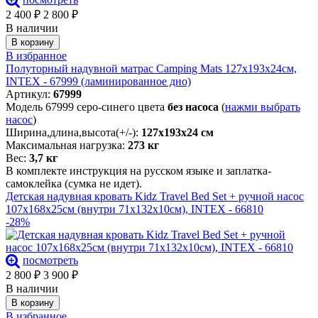
2 400
₽
2 800
₽
В наличии
В корзину
В избранное
Полуторный надувной матрас Camping Mats 127х193х24см,
INTEX - 67999 (ламинированное дно)
Артикул:
67999
Модель 67999 серо-синего цвета
без насоса
(
нажми выбрать
насос
)
Ширина,длина,высота(+/-):
127х193х24 см
Максимальная нагрузка:
273 кг
Вес:
3,7 кг
В комплекте инструкция на русском языке и заплатка-
самоклейка (сумка не идет).
Детская надувная кровать Kidz Travel Bed Set + ручной насос
107х168х25см (внутри 71х132х10см), INTEX - 66810
-28%
посмотреть
2 800
₽
3 900
₽
В наличии
В корзину
В избранное