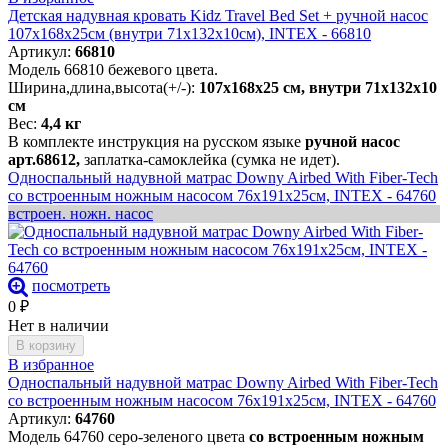
Детская надувная кровать Kidz Travel Bed Set + ручной насос
107х168х25см (внутри 71х132х10см), INTEX - 66810
Артикул:
66810
Модель 66810 бежевого цвета.
Ширина,длина,высота(+/-):
107х168х25 см, внутри 71х132х10
см
Вес:
4,4 кг
В комплекте инструкция на русском языке
ручной насос
арт.68612,
заплатка-самоклейка (сумка не идет).
Односпальный надувной матрас Downy Airbed With Fiber-Tech
со встроенным ножным насосом 76х191х25см, INTEX - 64760
встроен. ножн. насос
посмотреть
0
₽
Нет в наличии
В корзину
В избранное
Односпальный надувной матрас Downy Airbed With Fiber-Tech
со встроенным ножным насосом 76х191х25см, INTEX - 64760
Артикул:
64760
Модель 64760 серо-зеленого цвета
со встроенным ножным