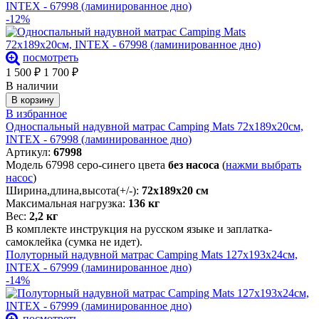
INTEX - 67998 (ламинированное дно)
-12%
посмотреть
1 500
₽
1 700
₽
В наличии
В корзину
В избранное
Односпальный надувной матрас Camping Mats 72х189х20см,
INTEX - 67998 (ламинированное дно)
Артикул:
67998
Модель 67998 серо-синего цвета
без насоса
(
нажми выбрать
насос
)
Ширина,длина,высота(+/-):
72х189х20 см
Максимальная нагрузка:
136 кг
Вес:
2,2 кг
В комплекте инструкция на русском языке и заплатка-
самоклейка (сумка не идет).
Полуторный надувной матрас Camping Mats 127х193х24см,
INTEX - 67999 (ламинированное дно)
-14%
посмотреть