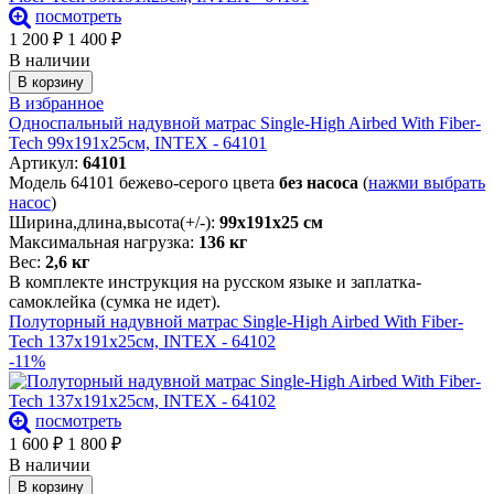
посмотреть
1 200
₽
1 400
₽
В наличии
В корзину
В избранное
Односпальный надувной матрас Single-High Airbed With Fiber-
Tech 99х191х25см, INTEX - 64101
Артикул:
64101
Модель 64101 бежево-серого цвета
без насоса
(
нажми выбрать
насос
)
Ширина,длина,высота(+/-):
99х191х25 см
Максимальная нагрузка:
136 кг
Вес:
2,6 кг
В комплекте инструкция на русском языке и заплатка-
самоклейка (сумка не идет).
Полуторный надувной матрас Single-High Airbed With Fiber-
Tech 137х191х25см, INTEX - 64102
-11%
посмотреть
1 600
₽
1 800
₽
В наличии
В корзину