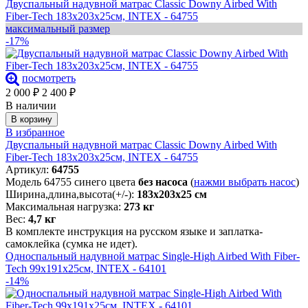
Двуспальный надувной матрас Classic Downy Airbed With
Fiber-Tech 183х203х25см, INTEX - 64755
максимальный размер
-17%
посмотреть
2 000
₽
2 400
₽
В наличии
В корзину
В избранное
Двуспальный надувной матрас Classic Downy Airbed With
Fiber-Tech 183х203х25см, INTEX - 64755
Артикул:
64755
Модель 64755 синего цвета
без насоса
(
нажми выбрать насос
)
Ширина,длина,высота(+/-):
183х203х25 см
Максимальная нагрузка:
273 кг
Вес:
4,7 кг
В комплекте инструкция на русском языке и заплатка-
самоклейка (сумка не идет).
Односпальный надувной матрас Single-High Airbed With Fiber-
Tech 99х191х25см, INTEX - 64101
-14%