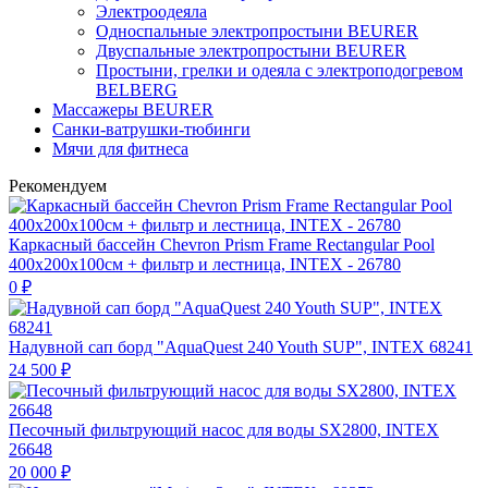
Электроодеяла
Односпальные электропростыни BEURER
Двуспальные электропростыни BEURER
Простыни, грелки и одеяла с электроподогревом
BELBERG
Массажеры BEURER
Санки-ватрушки-тюбинги
Мячи для фитнеса
Рекомендуем
Каркасный бассейн Chevron Prism Frame Rectangular Pool
400х200х100см + фильтр и лестница, INTEX - 26780
0
₽
Надувной сап борд "AquaQuest 240 Youth SUP", INTEX 68241
24 500
₽
Песочный фильтрующий насос для воды SX2800, INTEX
26648
20 000
₽