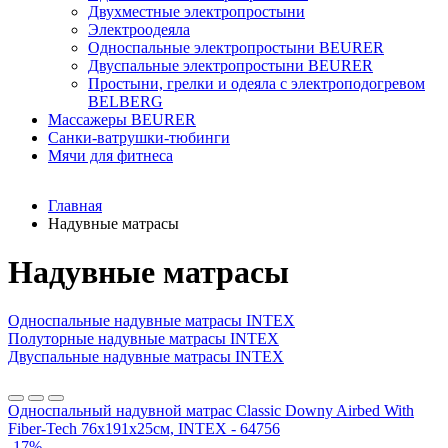
Двухместные электропростыни
Электроодеяла
Односпальные электропростыни BEURER
Двуспальные электропростыни BEURER
Простыни, грелки и одеяла с электроподогревом
BELBERG
Массажеры BEURER
Санки-ватрушки-тюбинги
Мячи для фитнеса
Главная
Надувные матрасы
Надувные матрасы
Односпальные надувные матрасы INTEX
Полуторные надувные матрасы INTEX
Двуспальные надувные матрасы INTEX
Односпальный надувной матрас Classic Downy Airbed With
Fiber-Tech 76х191х25см, INTEX - 64756
-17%