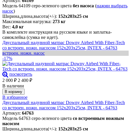
Артикул:
64109
Модель 64109 серо-зеленого цвета
без насоса
(
нажми выбрать
насос
)
Ширина,длина,высота(+/-):
152х203х25 см
Максимальная нагрузка:
273 кг
Вес:
4,0 кг
В комплекте инструкция на русском языке и заплатка-
самоклейка (сумка не идет).
Двуспальный надувной матрас Downy Airbed With Fiber-Tech
со встроен. ножн. насосом 152х203х25см, INTEX - 64763
встроен. ножн. насос
-17%
посмотреть
2 000
₽
2 400
₽
В наличии
В корзину
В избранное
Двуспальный надувной матрас Downy Airbed With Fiber-Tech
со встроен. ножн. насосом 152х203х25см, INTEX - 64763
Артикул:
64763
Модель 64763 серо-зеленого цвета
со встроенным ножным
насосом
Ширина,длина,высота(+/-):
152х203х25 см