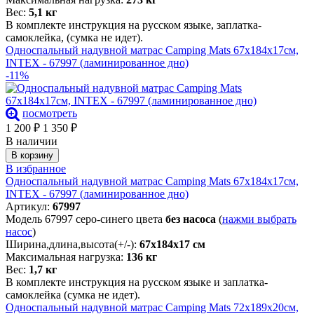
Вес:
5,1 кг
В комплекте инструкция на русском языке, заплатка-
самоклейка, (сумка не идет).
Односпальный надувной матрас Camping Mats 67х184х17см,
INTEX - 67997 (ламинированное дно)
-11%
посмотреть
1 200
₽
1 350
₽
В наличии
В корзину
В избранное
Односпальный надувной матрас Camping Mats 67х184х17см,
INTEX - 67997 (ламинированное дно)
Артикул:
67997
Модель 67997 серо-синего цвета
без насоса
(
нажми выбрать
насос
)
Ширина,длина,высота(+/-):
67х184х17 см
Максимальная нагрузка:
136 кг
Вес:
1,7 кг
В комплекте инструкция на русском языке и заплатка-
самоклейка (сумка не идет).
Односпальный надувной матрас Camping Mats 72х189х20см,