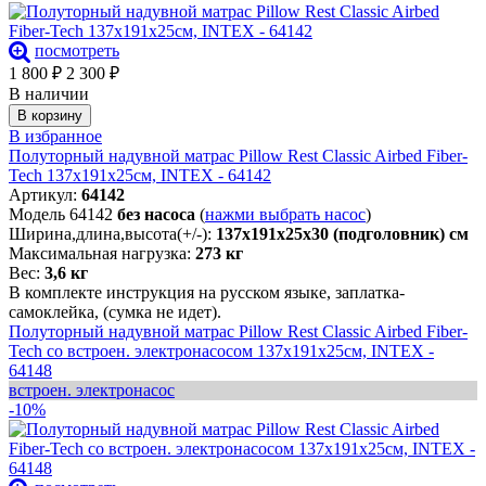
посмотреть
1 800
₽
2 300
₽
В наличии
В корзину
В избранное
Полуторный надувной матрас Pillow Rest Classic Airbed Fiber-
Tech 137х191х25см, INTEX - 64142
Артикул:
64142
Модель 64142
без насоса
(
нажми выбрать насос
)
Ширина,длина,высота(+/-):
137х191х25х30 (подголовник) см
Максимальная нагрузка:
273 кг
Вес:
3,6 кг
В комплекте инструкция на русском языке, заплатка-
самоклейка, (сумка не идет).
Полуторный надувной матрас Pillow Rest Classic Airbed Fiber-
Tech со встроен. электронасосом 137х191х25см, INTEX -
64148
встроен. электронасос
-10%