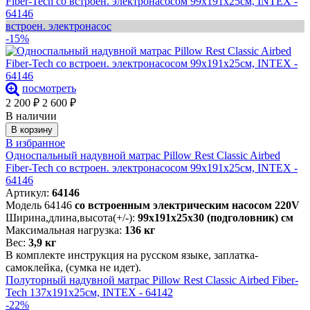
Fiber-Tech со встроен. электронасосом 99х191х25см, INTEX -
64146
встроен. электронасос
-15%
посмотреть
2 200
₽
2 600
₽
В наличии
В корзину
В избранное
Односпальный надувной матрас Pillow Rest Classic Airbed
Fiber-Tech со встроен. электронасосом 99х191х25см, INTEX -
64146
Артикул:
64146
Модель 64146
со встроенным электрическим насосом 220V
Ширина,длина,высота(+/-):
99х191х25х30 (подголовник) см
Максимальная нагрузка:
136 кг
Вес:
3,9 кг
В комплекте инструкция на русском языке, заплатка-
самоклейка, (сумка не идет).
Полуторный надувной матрас Pillow Rest Classic Airbed Fiber-
Tech 137х191х25см, INTEX - 64142
-22%