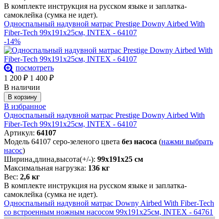
В комплекте инструкция на русском языке и заплатка-
самоклейка (сумка не идет).
Односпальный надувной матрас Prestige Downy Airbed With
Fiber-Tech 99х191х25см, INTEX - 64107
-14%
посмотреть
1 200
₽
1 400
₽
В наличии
В корзину
В избранное
Односпальный надувной матрас Prestige Downy Airbed With
Fiber-Tech 99х191х25см, INTEX - 64107
Артикул:
64107
Модель 64107 серо-зеленого цвета
без насоса
(
нажми выбрать
насос
)
Ширина,длина,высота(+/-):
99х191х25 см
Максимальная нагрузка:
136 кг
Вес:
2,6 кг
В комплекте инструкция на русском языке и заплатка-
самоклейка (сумка не идет).
Односпальный надувной матрас Downy Airbed With Fiber-Tech
со встроенным ножным насосом 99х191х25см, INTEX - 64761