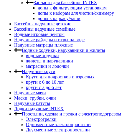
Запчасти для бассейнов INTEX
допы к фильтрующим установкам
допы к наборам для чистки/скиммеру
допы к каркасу/чаши
Бассейны надувные детские
Бассейны надувные семейные
Водные игровые центры
Надувные райдеры и игры на воде
Надувные матрацы пляжные
Водные ходунки, нарукавники и жилеты
водные ходунки
жилеты и нарукавники
матрасики и лодочки
Надувные круги
Круги для подростков и взрослых
круги с 6 до 10 лет
круги c 3 до 6 лет
Надувные мячи
Маски, трубки, очки
Надувные батуты
Лодки надувные INTEX
Простыни, одеяла и грелки с электроподогревом
Электрогрелки
Одноместные электропростыни
Двухместные электропростыни