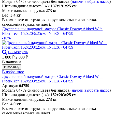
Модель 64758 синего цвета
без насоса
(
нажми выбрать насос
)
Ширина,длина,высота(+/-):
137х191х25 см
Максимальная нагрузка:
273 кг
Вес:
3,4 кг
В комплекте инструкция на русском языке и заплатка-
самоклейка (сумка не идет).
Двуспальный надувной матрас Classic Downy Airbed With
Fiber-Tech 152х203х25см, INTEX - 64759
-10%
посмотреть
1 800
₽
2 000
₽
В наличии
В корзину
В избранное
Двуспальный надувной матрас Classic Downy Airbed With
Fiber-Tech 152х203х25см, INTEX - 64759
Артикул:
64759
Модель 64759 синего цвета
без насоса
(
нажми выбрать насос
)
Ширина,длина,высота(+/-):
152х203х25 см
Максимальная нагрузка:
273 кг
Вес:
4,0 кг
В комплекте инструкция на русском языке и заплатка-
самоклейка (сумка не идет).