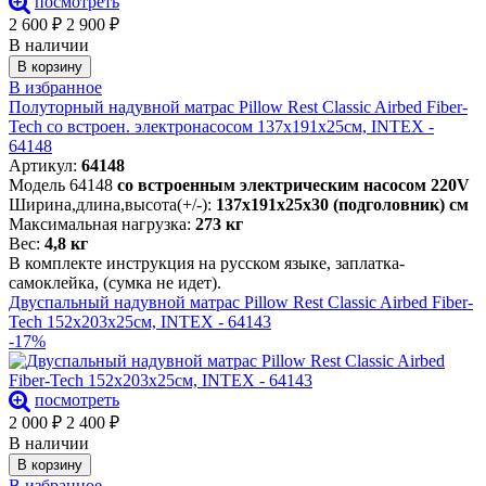
посмотреть
2 600
₽
2 900
₽
В наличии
В корзину
В избранное
Полуторный надувной матрас Pillow Rest Classic Airbed Fiber-
Tech со встроен. электронасосом 137х191х25см, INTEX -
64148
Артикул:
64148
Модель 64148
со встроенным электрическим насосом 220V
Ширина,длина,высота(+/-):
137х191х25х30 (подголовник) см
Максимальная нагрузка:
273 кг
Вес:
4,8 кг
В комплекте инструкция на русском языке, заплатка-
самоклейка, (сумка не идет).
Двуспальный надувной матрас Pillow Rest Classic Airbed Fiber-
Tech 152х203х25см, INTEX - 64143
-17%
посмотреть
2 000
₽
2 400
₽
В наличии
В корзину
В избранное