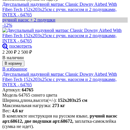
Двуспальный надувной матрас Classic Downy Airbed With
Fiber-Tech 152х203х25см с ручн. насосом и 2 подушками,
INTEX - 64765
ручной насос + 2 подушки
-12%
посмотреть
2 200
₽
2 500
₽
В наличии
В корзину
В избранное
Двуспальный надувной матрас Classic Downy Airbed With
Fiber-Tech 152х203х25см с ручн. насосом и 2 подушками,
INTEX - 64765
Артикул:
64765
Модель 64765 синего цвета
Ширина,длина,высота(+/-):
152х203х25 см
Максимальная нагрузка:
273 кг
Вес:
4,6 кг
В комплекте инструкция на русском языке,
ручной насос
арт.68612, две подушки арт.68672,
заплатка-самоклейка
(сумка не идет).