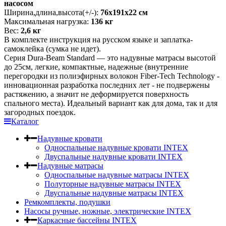
насосом
Ширина,длина,высота(+/-):
76х191х22 см
Максимальная нагрузка:
136 кг
Вес:
2,6 кг
В комплекте инструкция на русском языке и заплатка-
самоклейка (сумка не идет).
Серия Dura-Beam Standard — это надувные матрасы высотой
до 25см, легкие, компактные, надежные (внутренние
перегородки из полиэфирных волокон Fiber-Tech Technology -
инновационная разработка последних лет - не подвержены
растяжению, а значит не деформируется поверхность
спального места). Идеальный вариант как для дома, так и для
загородных поездок.
Каталог
Надувные кровати
Односпальные надувные кровати INTEX
Двуспальные надувные кровати INTEX
Надувные матрасы
Односпальные надувные матрасы INTEX
Полуторные надувные матрасы INTEX
Двуспальные надувные матрасы INTEX
Ремкомплекты, подушки
Насосы ручные, ножные, электрические INTEX
Каркасные бассейны INTEX