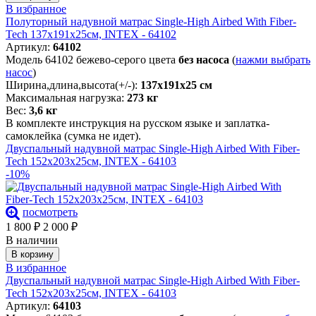
В избранное
Полуторный надувной матрас Single-High Airbed With Fiber-
Tech 137х191х25см, INTEX - 64102
Артикул:
64102
Модель 64102 бежево-серого цвета
без насоса
(
нажми выбрать
насос
)
Ширина,длина,высота(+/-):
137х191х25 см
Максимальная нагрузка:
273 кг
Вес:
3,6 кг
В комплекте инструкция на русском языке и заплатка-
самоклейка (сумка не идет).
Двуспальный надувной матрас Single-High Airbed With Fiber-
Tech 152х203х25см, INTEX - 64103
-10%
посмотреть
1 800
₽
2 000
₽
В наличии
В корзину
В избранное
Двуспальный надувной матрас Single-High Airbed With Fiber-
Tech 152х203х25см, INTEX - 64103
Артикул:
64103