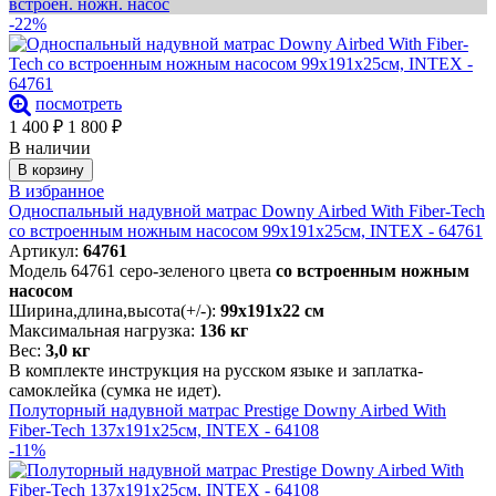
встроен. ножн. насос
-22%
посмотреть
1 400
₽
1 800
₽
В наличии
В корзину
В избранное
Односпальный надувной матрас Downy Airbed With Fiber-Tech
со встроенным ножным насосом 99х191х25см, INTEX - 64761
Артикул:
64761
Модель 64761 серо-зеленого цвета
со встроенным ножным
насосом
Ширина,длина,высота(+/-):
99х191х22 см
Максимальная нагрузка:
136 кг
Вес:
3,0 кг
В комплекте инструкция на русском языке и заплатка-
самоклейка (сумка не идет).
Полуторный надувной матрас Prestige Downy Airbed With
Fiber-Tech 137х191х25см, INTEX - 64108
-11%