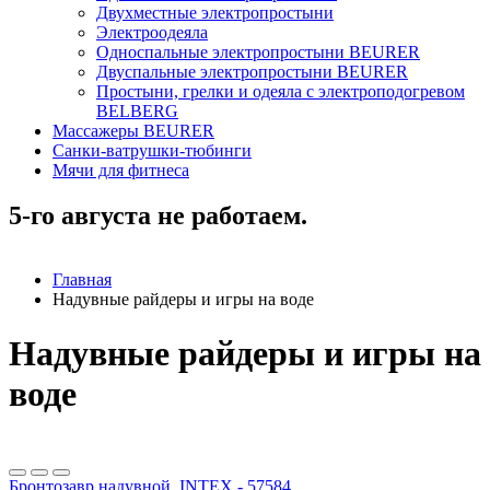
Двухместные электропростыни
Электроодеяла
Односпальные электропростыни BEURER
Двуспальные электропростыни BEURER
Простыни, грелки и одеяла с электроподогревом
BELBERG
Массажеры BEURER
Санки-ватрушки-тюбинги
Мячи для фитнеса
5-го августа не работаем.
Главная
Надувные райдеры и игры на воде
Надувные райдеры и игры на
воде
Бронтозавр надувной, INTEX - 57584