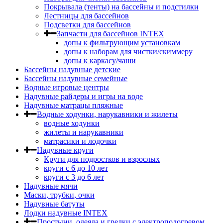
Покрывала (тенты) на бассейны и подстилки
Лестницы для бассейнов
Подсветки для бассейнов
Запчасти для бассейнов INTEX
допы к фильтрующим установкам
допы к наборам для чистки/скиммеру
допы к каркасу/чаши
Бассейны надувные детские
Бассейны надувные семейные
Водные игровые центры
Надувные райдеры и игры на воде
Надувные матрацы пляжные
Водные ходунки, нарукавники и жилеты
водные ходунки
жилеты и нарукавники
матрасики и лодочки
Надувные круги
Круги для подростков и взрослых
круги с 6 до 10 лет
круги c 3 до 6 лет
Надувные мячи
Маски, трубки, очки
Надувные батуты
Лодки надувные INTEX
Простыни, одеяла и грелки с электроподогревом