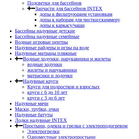
Подсветки для бассейнов
Запчасти для бассейнов INTEX
допы к фильтрующим установкам
допы к наборам для чистки/скиммеру
допы к каркасу/чаши
Бассейны надувные детские
Бассейны надувные семейные
Водные игровые центры
Надувные райдеры и игры на воде
Надувные матрацы пляжные
Водные ходунки, нарукавники и жилеты
водные ходунки
жилеты и нарукавники
матрасики и лодочки
Надувные круги
Круги для подростков и взрослых
круги с 6 до 10 лет
круги c 3 до 6 лет
Надувные мячи
Маски, трубки, очки
Надувные батуты
Лодки надувные INTEX
Простыни, одеяла и грелки с электроподогревом
Электрогрелки
Одноместные электропростыни