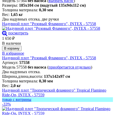
Модель 57564
без насоса
(
выбрать насос
)
Размеры:
185х104 см (надутый 135х94х112 см)
Толщина материала:
0,30 мм
Вес:
1,65 кг
Два надувных отсека, две ручки
Надувной плот "Розовый Фламинго", INTEX - 57558
посмотреть
1 650
₽
В наличии
В корзину
В избранное
Надувной плот "Розовый Фламинго", INTEX - 57558
Артикул:
57558
Модель 57558
без насоса
(
приобретается отдельно
)
Два надувных отсека.
Ширина,длина,высота:
137х142х97 см
Толщина материала:
0,30 мм
Вес:
2,0 кг
Надувной плот "Тропический фламинго" Tropical Flamingo
Ride-On, INTEX - 57559
товар с витрины
-33%