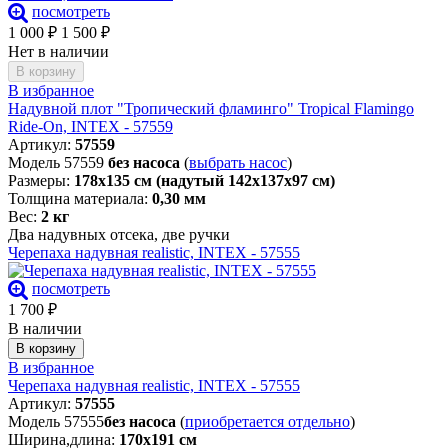
посмотреть
1 000
₽
1 500
₽
Нет в наличии
В корзину
В избранное
Надувной плот "Тропический фламинго" Tropical Flamingo
Ride-On, INTEX - 57559
Артикул:
57559
Модель 57559
без насоса
(
выбрать насос
)
Размеры:
178х135 см (надутый 142х137х97 см)
Толщина материала:
0,30 мм
Вес:
2 кг
Два надувных отсека, две ручки
Черепаха надувная realistic, INTEX - 57555
посмотреть
1 700
₽
В наличии
В корзину
В избранное
Черепаха надувная realistic, INTEX - 57555
Артикул:
57555
Модель 57555
без насоса
(
приобретается отдельно
)
Ширина,длина:
170х191 см