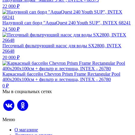
22 000
₽
Надувной сап борд "AquaQuest 240 Youth SUP", INTEX 68241
24 500
₽
Песочный фильтрующий насос для воды SX2800, INTEX
26648
20 000
₽
Каркасный бассейн Chevron Prism Frame Rectangular Pool
400х200х100см + фильтр и лестница, INTEX - 26780
0
₽
Мы в социальных сетях
Меню
О магазине