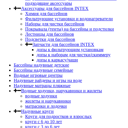
подходящие аксессуары
Аксессуары для бассейнов INTEX
Химия для бассейнов
Фильтрующие установки и водонагреватели
Наборы для чистки бассейнов
Покрывала (тенты) на бассейны и подстилки
Лестницы для бассейнов
Подсветки для бассейнов
Запчасти для бассейнов INTEX
допы к фильтрующим установкам
допы к наборам для чистки/скиммеру
допы к каркасу/чаши
Бассейны надувные детские
Бассейны надувные семейные
Водные игровые центры
Надувные райдеры и игры на воде
Надувные матрацы пляжные
Водные ходунки, нарукавники и жилеты
водные ходунки
жилеты и нарукавники
матрасики и лодочки
Надувные круги
Круги для подростков и взрослых
круги с 6 до 10 лет
круги c 3 до 6 лет