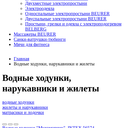
Двухместные электропростыни
Электроодеяла
Односпальные электропростыни BEURER
Двуспальные электропростыни BEURER
Простыни, грелки и одеяла с электроподогревом
BELBERG
Массажеры BEURER
Санки-ватрушки-тюбинги
Мячи для фитнеса
Главная
Водные ходунки, нарукавники и жилеты
Водные ходунки,
нарукавники и жилеты
водные ходунки
жилеты и нарукавники
матрасики и лодочки
Водные ходунки "Мухоморчик", INTEX 56574