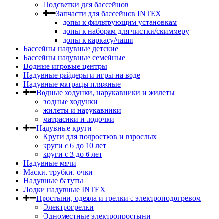
Подсветки для бассейнов
Запчасти для бассейнов INTEX
допы к фильтрующим установкам
допы к наборам для чистки/скиммеру
допы к каркасу/чаши
Бассейны надувные детские
Бассейны надувные семейные
Водные игровые центры
Надувные райдеры и игры на воде
Надувные матрацы пляжные
Водные ходунки, нарукавники и жилеты
водные ходунки
жилеты и нарукавники
матрасики и лодочки
Надувные круги
Круги для подростков и взрослых
круги с 6 до 10 лет
круги c 3 до 6 лет
Надувные мячи
Маски, трубки, очки
Надувные батуты
Лодки надувные INTEX
Простыни, одеяла и грелки с электроподогревом
Электрогрелки
Одноместные электропростыни