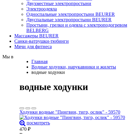
Двухместные электропростыни
Электроодеяла
Односпальные электропростыни BEURER
Двуспальные электропростыни BEURER
Простыни, грелки и одеяла с электроподогревом
BELBERG
Массажеры BEURER
Санки-ватрушки-тюбинги
Мячи для фитнеса
Мы в
Главная
Водные ходунки, нарукавники и жилеты
водные ходунки
водные ходунки
Ходунки водные "Пингвин, тигр, ослик" - 59570
посмотреть
470
₽