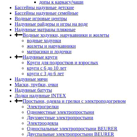
допы к каркасу/чаши
Бассейны надувные детские
Бассейны надувные семейные
Водные игровые центры
Надувные райдеры и игры на воде
Надувные матрацы пляжные
Водные ходунки, нарукавники и жилеты
водные ходунки
жилеты и нарукавники
матрасики и лодочки
Надувные круги
Круги для подростков и взрослых
круги с 6 до 10 лет
круги c 3 до 6 лет
Надувные мячи
Маски, трубки, очки
Надувные батуты
Лодки надувные INTEX
Простыни, одеяла и грелки с электроподогревом
Электрогрелки
Одноместные электропростыни
Двухместные электропростыни
Электроодеяла
Односпальные электропростыни BEURER
Двуспальные электропростыни BEURER