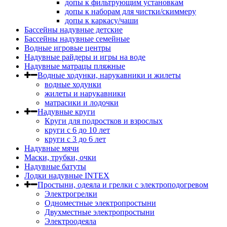
допы к фильтрующим установкам
допы к наборам для чистки/скиммеру
допы к каркасу/чаши
Бассейны надувные детские
Бассейны надувные семейные
Водные игровые центры
Надувные райдеры и игры на воде
Надувные матрацы пляжные
Водные ходунки, нарукавники и жилеты
водные ходунки
жилеты и нарукавники
матрасики и лодочки
Надувные круги
Круги для подростков и взрослых
круги с 6 до 10 лет
круги c 3 до 6 лет
Надувные мячи
Маски, трубки, очки
Надувные батуты
Лодки надувные INTEX
Простыни, одеяла и грелки с электроподогревом
Электрогрелки
Одноместные электропростыни
Двухместные электропростыни
Электроодеяла