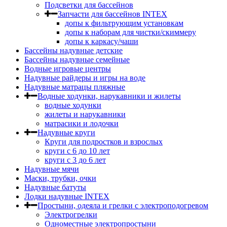
Подсветки для бассейнов
Запчасти для бассейнов INTEX
допы к фильтрующим установкам
допы к наборам для чистки/скиммеру
допы к каркасу/чаши
Бассейны надувные детские
Бассейны надувные семейные
Водные игровые центры
Надувные райдеры и игры на воде
Надувные матрацы пляжные
Водные ходунки, нарукавники и жилеты
водные ходунки
жилеты и нарукавники
матрасики и лодочки
Надувные круги
Круги для подростков и взрослых
круги с 6 до 10 лет
круги c 3 до 6 лет
Надувные мячи
Маски, трубки, очки
Надувные батуты
Лодки надувные INTEX
Простыни, одеяла и грелки с электроподогревом
Электрогрелки
Одноместные электропростыни