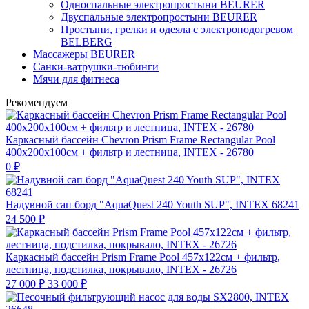
Односпальные электропростыни BEURER
Двуспальные электропростыни BEURER
Простыни, грелки и одеяла с электроподогревом
BELBERG
Массажеры BEURER
Санки-ватрушки-тюбинги
Мячи для фитнеса
Рекомендуем
Каркасный бассейн Chevron Prism Frame Rectangular Pool
400х200х100см + фильтр и лестница, INTEX - 26780
0
₽
Надувной сап борд "AquaQuest 240 Youth SUP", INTEX 68241
24 500
₽
Каркасный бассейн Prism Frame Pool 457х122см + фильтр,
лестница, подстилка, покрывало, INTEX - 26726
27 000
₽
33 000
₽