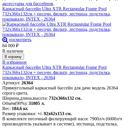
аксессуары для бассейнов
.
Каркасный бассейн Ultra XTR Rectangular Frame Pool
732х366х132см + песочн. фильтр, лестница, подстилка,
покрывало, INTEX - 26364
посмотреть
84 000
₽
В наличии
В корзину
В избранное
Каркасный бассейн Ultra XTR Rectangular Frame Pool
732х366х132см + песочн. фильтр, лестница, подстилка,
покрывало, INTEX - 26364
Артикул:
26364
Прямоугольный каркасный бассейн для дачи модель 26364
серого цвета.
Ширина,длина,высота:
732х366х132 см.
Объём(90%):
31805 л.
Вес:
184,6 кг.
Размер упаковки:
+/- 92х62х153 см.
В комплекте песочный фильтрующий насос 7900л/ч (6000л/ч
производитель указывает в системе), лестница, подстилка,