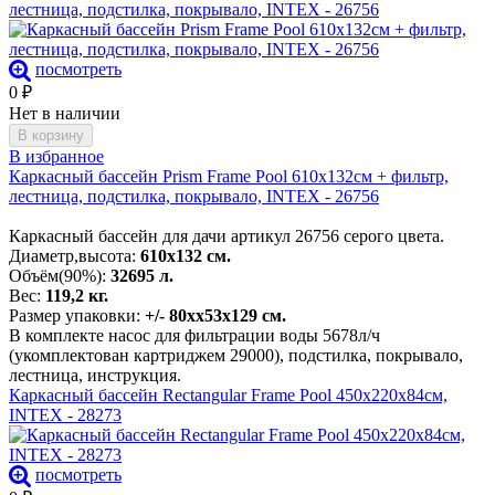
лестница, подстилка, покрывало, INTEX - 26756
посмотреть
0
₽
Нет в наличии
В корзину
В избранное
Каркасный бассейн Prism Frame Pool 610х132см + фильтр,
лестница, подстилка, покрывало, INTEX - 26756
Каркасный бассейн для дачи артикул 26756 серого цвета.
Диаметр,высота:
610х132 см.
Объём(90%):
32695 л.
Вес:
119,2 кг.
Размер упаковки:
+/- 80хх53х129 см.
В комплекте насос для фильтрации воды 5678л/ч
(укомплектован картриджем 29000), подстилка, покрывало,
лестница, инструкция.
Каркасный бассейн Rectangular Frame Pool 450х220х84см,
INTEX - 28273
посмотреть