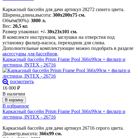
Каркасный бассейн для дачи артикул 28272 синего цвета.
Ширина,длина,высота:
300х200х75 см.
Объём(90%):
3800 л.
Вес:
20,5 кг.
Размер упаковки:
+/- 30х23х101 см.
В комплекте инструкция, заглушки на отверстия под
установку фильтр-насоса, переходник для слива.
Дополнительные комплектующие можно подобрать в разделе
аксессуары для бассейнов
.
Каркасный бассейн Prism Frame Pool 366х99см + фильтр и
лестница, INTEX - 26716
посмотреть
16 000
₽
В наличии
В корзину
В избранное
Каркасный бассейн Prism Frame Pool 366х99см + фильтр и
лестница, INTEX - 26716
Каркасный бассейн для дачи артикул 26716 серого цвета.
Диаметр,высота:
366х99 см.