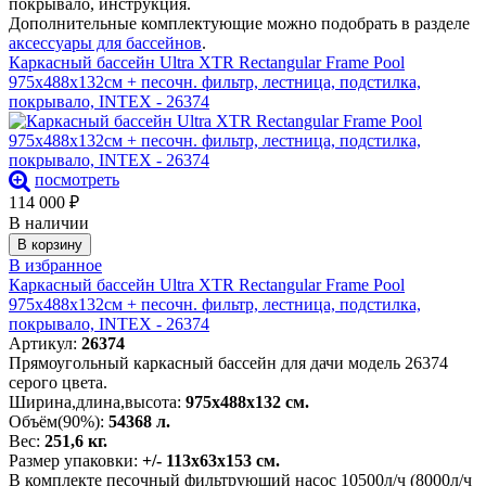
покрывало, инструкция.
Дополнительные комплектующие можно подобрать в разделе
аксессуары для бассейнов
.
Каркасный бассейн Ultra XTR Rectangular Frame Pool
975х488х132см + песочн. фильтр, лестница, подстилка,
покрывало, INTEX - 26374
посмотреть
114 000
₽
В наличии
В корзину
В избранное
Каркасный бассейн Ultra XTR Rectangular Frame Pool
975х488х132см + песочн. фильтр, лестница, подстилка,
покрывало, INTEX - 26374
Артикул:
26374
Прямоугольный каркасный бассейн для дачи модель 26374
серого цвета.
Ширина,длина,высота:
975х488х132 см.
Объём(90%):
54368 л.
Вес:
251,6 кг.
Размер упаковки:
+/- 113х63х153 см.
В комплекте песочный фильтрующий насос 10500л/ч (8000л/ч