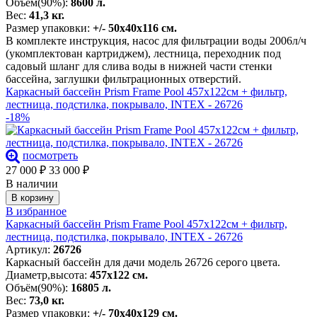
Объём(90%):
8600 л.
Вес:
41,3 кг.
Размер упаковки:
+/- 50х40х116 см.
В комплекте инструкция, насос для фильтрации воды 2006л/ч
(укомплектован картриджем), лестница, переходник под
садовый шланг для слива воды в нижней части стенки
бассейна, заглушки фильтрационных отверстий.
Каркасный бассейн Prism Frame Pool 457х122см + фильтр,
лестница, подстилка, покрывало, INTEX - 26726
-18%
посмотреть
27 000
₽
33 000
₽
В наличии
В корзину
В избранное
Каркасный бассейн Prism Frame Pool 457х122см + фильтр,
лестница, подстилка, покрывало, INTEX - 26726
Артикул:
26726
Каркасный бассейн для дачи модель 26726 серого цвета.
Диаметр,высота:
457х122 см.
Объём(90%):
16805 л.
Вес:
73,0 кг.
Размер упаковки:
+/- 70х40х129 см.