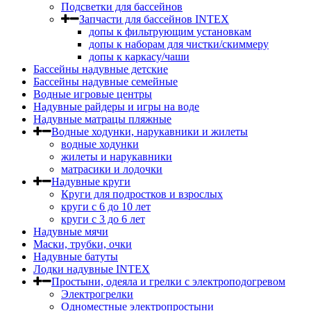
Подсветки для бассейнов
Запчасти для бассейнов INTEX
допы к фильтрующим установкам
допы к наборам для чистки/скиммеру
допы к каркасу/чаши
Бассейны надувные детские
Бассейны надувные семейные
Водные игровые центры
Надувные райдеры и игры на воде
Надувные матрацы пляжные
Водные ходунки, нарукавники и жилеты
водные ходунки
жилеты и нарукавники
матрасики и лодочки
Надувные круги
Круги для подростков и взрослых
круги с 6 до 10 лет
круги c 3 до 6 лет
Надувные мячи
Маски, трубки, очки
Надувные батуты
Лодки надувные INTEX
Простыни, одеяла и грелки с электроподогревом
Электрогрелки
Одноместные электропростыни