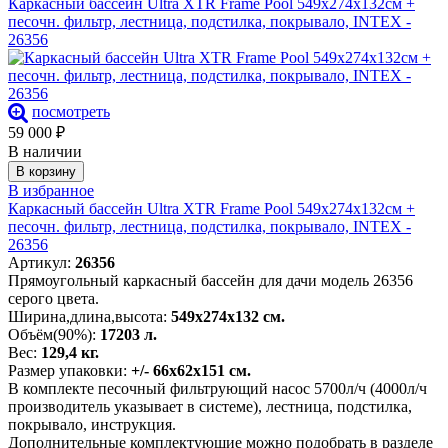
Каркасный бассейн Ultra XTR Frame Pool 549х274х132см +
песочн. фильтр, лестница, подстилка, покрывало, INTEX -
26356
посмотреть
59 000
₽
В наличии
В корзину
В избранное
Каркасный бассейн Ultra XTR Frame Pool 549х274х132см +
песочн. фильтр, лестница, подстилка, покрывало, INTEX -
26356
Артикул:
26356
Прямоугольный каркасный бассейн для дачи модель 26356
серого цвета.
Ширина,длина,высота:
549х274х132 см.
Объём(90%):
17203 л.
Вес:
129,4 кг.
Размер упаковки:
+/- 66х62х151 см.
В комплекте песочный фильтрующий насос 5700л/ч (4000л/ч
производитель указывает в системе), лестница, подстилка,
покрывало, инструкция.
Дополнительные комплектующие можно подобрать в разделе