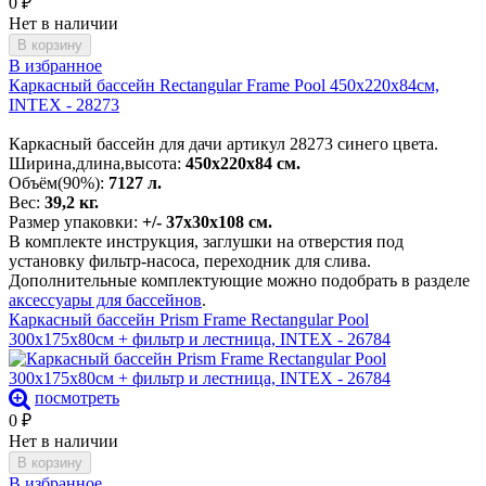
0
₽
Нет в наличии
В корзину
В избранное
Каркасный бассейн Rectangular Frame Pool 450х220х84см,
INTEX - 28273
Каркасный бассейн для дачи артикул 28273 синего цвета.
Ширина,длина,высота:
450х220х84 см.
Объём(90%):
7127 л.
Вес:
39,2 кг.
Размер упаковки:
+/- 37х30х108 см.
В комплекте инструкция, заглушки на отверстия под
установку фильтр-насоса, переходник для слива.
Дополнительные комплектующие можно подобрать в разделе
аксессуары для бассейнов
.
Каркасный бассейн Prism Frame Rectangular Pool
300х175х80см + фильтр и лестница, INTEX - 26784
посмотреть
0
₽
Нет в наличии
В корзину
В избранное