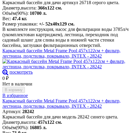
Каркасный бассейн для дачи артикул 26718 серого цвета.
Диаметр,высота:
366х122 см.
Объём(90%):
10700 л.
Вес:
47.4 кг.
Размер упаковки:
+/- 52х40х129 см.
В комплекте инструкция, насос для фильтрации воды 3785л/ч
(укомплектован картриджем), лестница, переходник под
садовый шланг для слива воды в нижней части стенки
бассейна, заглушки фильтрационных отверстий.
Каркасный бассейн Metal Frame Pool 457х122см + фильтр,
лестница, подстилка, покрывало, INTEX - 28242
посмотреть
0
₽
Нет в наличии
В корзину
В избранное
Каркасный бассейн Metal Frame Pool 457х122см + фильтр,
лестница, подстилка, покрывало, INTEX - 28242
Артикул:
28242
Каркасный бассейн для дачи модель 28242 синего цвета.
Диаметр,высота:
457х122 см.
Объём(90%):
16805 л.
Вес:
71,0 кг.