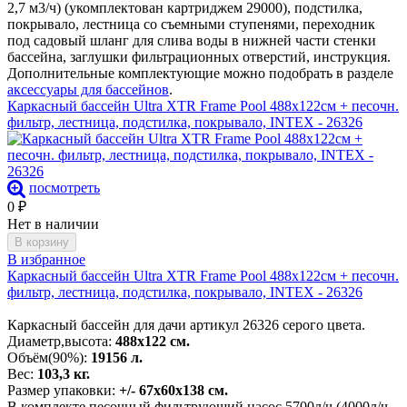
2,7 м3/ч) (укомплектован картриджем 29000), подстилка,
покрывало, лестница со съемными ступенями, переходник
под садовый шланг для слива воды в нижней части стенки
бассейна, заглушки фильтрационных отверстий, инструкция.
Дополнительные комплектующие можно подобрать в разделе
аксессуары для бассейнов
.
Каркасный бассейн Ultra XTR Frame Pool 488х122см + песочн.
фильтр, лестница, подстилка, покрывало, INTEX - 26326
посмотреть
0
₽
Нет в наличии
В корзину
В избранное
Каркасный бассейн Ultra XTR Frame Pool 488х122см + песочн.
фильтр, лестница, подстилка, покрывало, INTEX - 26326
Каркасный бассейн для дачи артикул 26326 серого цвета.
Диаметр,высота:
488х122 см.
Объём(90%):
19156 л.
Вес:
103,3 кг.
Размер упаковки:
+/- 67х60х138 см.
В комплекте песочный фильтрующий насос 5700л/ч (4000л/ч