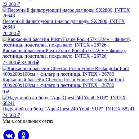
22 000
₽
Песочный фильтрующий насос для воды SX2800, INTEX
26648
20 000
₽
Каркасный бассейн Prism Frame Pool 457х122см + фильтр,
лестница, подстилка, покрывало, INTEX - 26726
27 000
₽
33 000
₽
Каркасный бассейн Chevron Prism Frame Rectangular Pool
400х200х100см + фильтр и лестница, INTEX - 26780
0
₽
Надувной сап борд "AquaQuest 240 Youth SUP", INTEX 68241
24 500
₽
Мы в социальных сетях