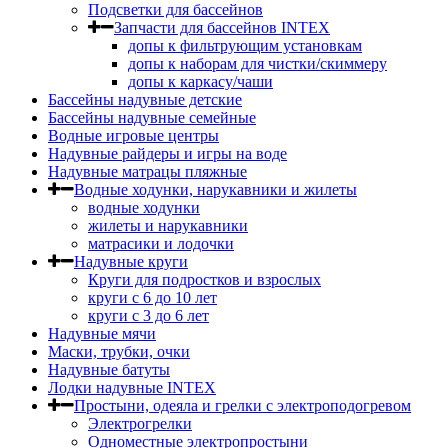
Подсветки для бассейнов
Запчасти для бассейнов INTEX
допы к фильтрующим установкам
допы к наборам для чистки/скиммеру
допы к каркасу/чаши
Бассейны надувные детские
Бассейны надувные семейные
Водные игровые центры
Надувные райдеры и игры на воде
Надувные матрацы пляжные
Водные ходунки, нарукавники и жилеты
водные ходунки
жилеты и нарукавники
матрасики и лодочки
Надувные круги
Круги для подростков и взрослых
круги с 6 до 10 лет
круги c 3 до 6 лет
Надувные мячи
Маски, трубки, очки
Надувные батуты
Лодки надувные INTEX
Простыни, одеяла и грелки с электроподогревом
Электрогрелки
Одноместные электропростыни