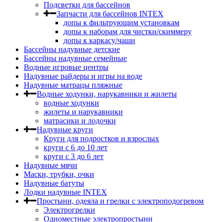
Подсветки для бассейнов
Запчасти для бассейнов INTEX
допы к фильтрующим установкам
допы к наборам для чистки/скиммеру
допы к каркасу/чаши
Бассейны надувные детские
Бассейны надувные семейные
Водные игровые центры
Надувные райдеры и игры на воде
Надувные матрацы пляжные
Водные ходунки, нарукавники и жилеты
водные ходунки
жилеты и нарукавники
матрасики и лодочки
Надувные круги
Круги для подростков и взрослых
круги с 6 до 10 лет
круги c 3 до 6 лет
Надувные мячи
Маски, трубки, очки
Надувные батуты
Лодки надувные INTEX
Простыни, одеяла и грелки с электроподогревом
Электрогрелки
Одноместные электропростыни