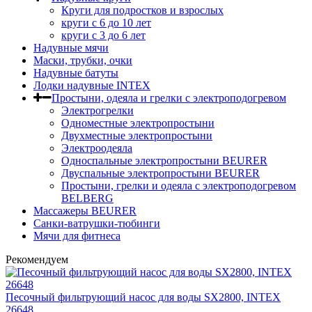
Круги для подростков и взрослых
круги с 6 до 10 лет
круги c 3 до 6 лет
Надувные мячи
Маски, трубки, очки
Надувные батуты
Лодки надувные INTEX
Простыни, одеяла и грелки с электроподогревом
Электрогрелки
Одноместные электропростыни
Двухместные электропростыни
Электроодеяла
Односпальные электропростыни BEURER
Двуспальные электропростыни BEURER
Простыни, грелки и одеяла с электроподогревом
BELBERG
Массажеры BEURER
Санки-ватрушки-тюбинги
Мячи для фитнеса
Рекомендуем
Песочный фильтрующий насос для воды SX2800, INTEX
26648