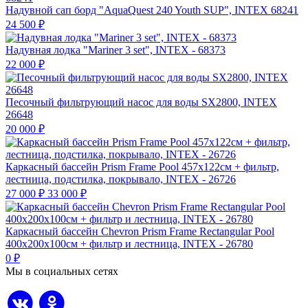
Надувной сап борд "AquaQuest 240 Youth SUP", INTEX 68241
24 500
₽
Надувная лодка "Mariner 3 set", INTEX - 68373
22 000
₽
Песочный фильтрующий насос для воды SX2800, INTEX
26648
20 000
₽
Каркасный бассейн Prism Frame Pool 457х122см + фильтр,
лестница, подстилка, покрывало, INTEX - 26726
27 000
₽
33 000
₽
Каркасный бассейн Chevron Prism Frame Rectangular Pool
400х200х100см + фильтр и лестница, INTEX - 26780
0
₽
Мы в социальных сетях