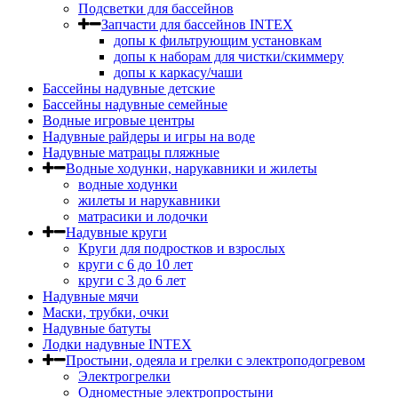
Подсветки для бассейнов
Запчасти для бассейнов INTEX
допы к фильтрующим установкам
допы к наборам для чистки/скиммеру
допы к каркасу/чаши
Бассейны надувные детские
Бассейны надувные семейные
Водные игровые центры
Надувные райдеры и игры на воде
Надувные матрацы пляжные
Водные ходунки, нарукавники и жилеты
водные ходунки
жилеты и нарукавники
матрасики и лодочки
Надувные круги
Круги для подростков и взрослых
круги с 6 до 10 лет
круги c 3 до 6 лет
Надувные мячи
Маски, трубки, очки
Надувные батуты
Лодки надувные INTEX
Простыни, одеяла и грелки с электроподогревом
Электрогрелки
Одноместные электропростыни