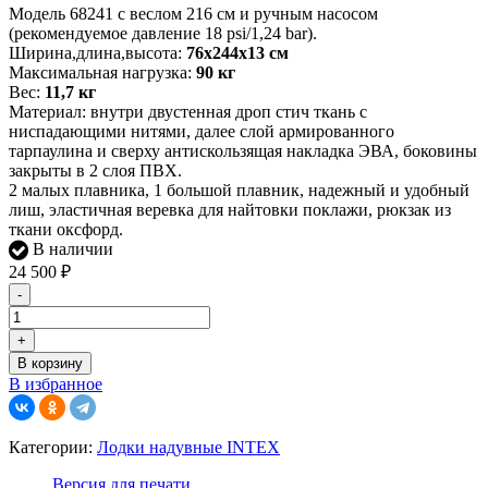
Модель 68241 с веслом 216 см и ручным насосом
(рекомендуемое давление 18 psi/1,24 bar).
Ширина,длина,высота:
76х244х13 см
Максимальная нагрузка:
90 кг
Вес:
11,7 кг
Материал: внутри двустенная дроп стич ткань с
ниспадающими нитями, далее слой армированного
тарпаулина и сверху антискользящая накладка ЭВА, боковины
закрыты в 2 слоя ПВХ.
2 малых плавника, 1 большой плавник, надежный и удобный
лиш, эластичная веревка для найтовки поклажи, рюкзак из
ткани оксфорд.
В наличии
24 500
₽
-
+
В корзину
В избранное
Категории:
Лодки надувные INTEX
Версия для печати