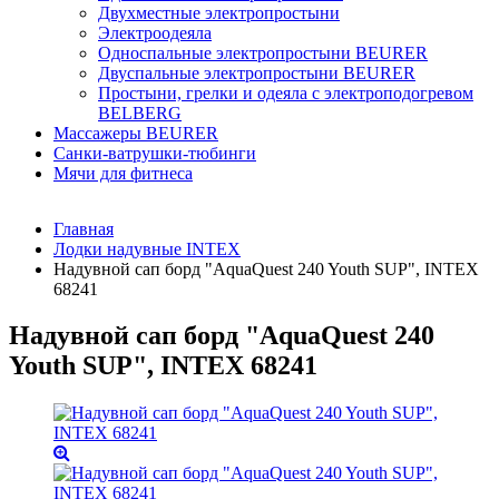
Двухместные электропростыни
Электроодеяла
Односпальные электропростыни BEURER
Двуспальные электропростыни BEURER
Простыни, грелки и одеяла с электроподогревом
BELBERG
Массажеры BEURER
Санки-ватрушки-тюбинги
Мячи для фитнеса
Главная
Лодки надувные INTEX
Надувной сап борд "AquaQuest 240 Youth SUP", INTEX
68241
Надувной сап борд "AquaQuest 240
Youth SUP", INTEX 68241