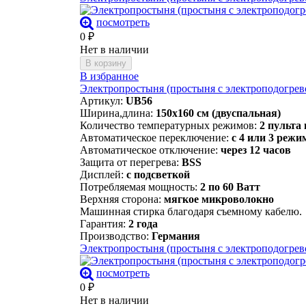
посмотреть
0
₽
Нет в наличии
В корзину
В избранное
Электропростыня (простыня с электроподогре
Артикул:
UB56
Ширина,длина:
150х160 см (двуспальная)
Количество температурных режимов:
2 пульта
Автоматическое переключение:
с 4 или 3 режи
Автоматическое отключение:
через 12 часов
Защита от перегрева:
BSS
Дисплей:
с подсветкой
Потребляемая мощность:
2 по 60 Ватт
Верхняя сторона:
мягкое микроволокно
Машинная стирка благодаря съемному кабелю.
Гарантия:
2 года
Производство:
Германия
Электропростыня (простыня с электроподогрев
посмотреть
0
₽
Нет в наличии