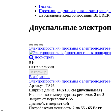
Главная
Простыни, одеяла и грелки с электропод
Двуспальные электропростыни BEURER
Двуспальные электр
Электропростыня (простыня с электроподогрево
посмотреть
0
₽
Нет в наличии
В корзину
В избранное
Электропростыня (простыня с электроподогрево
Артикул:
TS26
Ширина,длина:
140х150 см (двуспальная)
Количество температурных режимов:
2 по 3
Защита от перегрева:
BSS
Дисплей:
с подсветкой
Потребляемая мощность:
2 по 55 - 65 Ватт