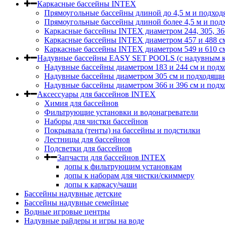
Каркасные бассейны INTEX
Прямоугольные бассейны длиной до 4,5 м и подход
Прямоугольные бассейны длиной более 4,5 м и под
Каркасные бассейны INTEX диаметром 244, 305, 36
Каркасные бассейны INTEX диаметром 457 и 488 c
Каркасные бассейны INTEX диаметром 549 и 610 с
Надувные бассейны EASY SET POOLS (с надувным к
Надувные бассейны диаметром 183 и 244 см и подх
Надувные бассейны диаметром 305 см и подходящи
Надувные бассейны диаметром 366 и 396 см и подх
Аксессуары для бассейнов INTEX
Химия для бассейнов
Фильтрующие установки и водонагреватели
Наборы для чистки бассейнов
Покрывала (тенты) на бассейны и подстилки
Лестницы для бассейнов
Подсветки для бассейнов
Запчасти для бассейнов INTEX
допы к фильтрующим установкам
допы к наборам для чистки/скиммеру
допы к каркасу/чаши
Бассейны надувные детские
Бассейны надувные семейные
Водные игровые центры
Надувные райдеры и игры на воде