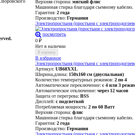
м.Воровского
Верхняя сторона:
мягкий флис
Машинная стирка благодаря съемному кабелю.
Гарантия:
2 года
Производство:
Германия
Электропростыня (простыня с электроподогрев
посмотреть
erved.
0
₽
Нет в наличии
В корзину
В избранное
Электропростыня (простыня с электроподогрев
Артикул:
UB68XXL
Ширина,длина:
150х160 см (двуспальная)
Количество температурных режимов:
2 по 4
Автоматическое переключение:
с 4 или 3 режи
Автоматическое отключение:
через 12 часов
Защита от перегрева:
BSS
Дисплей:
с подсветкой
Потребляемая мощность:
2 по 60 Ватт
Верхняя сторона:
флис
Машинная стирка благодаря съемному кабелю.
Гарантия:
2 года
Производство:
Германия
Электропростыня (простыня с электроподогре