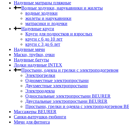
Надувные матрацы пляжные
Водные ходунки, нарукавники и жилеты
водные ходунки
жилеты и нарукавники
матрасики и лодочки
Надувные круги
Круги для подростков и взрослых
круги с 6 до 10 лет
круги c 3 до 6 лет
Надувные мячи
Маски, трубки, очки
Надувные батуты
Лодки надувные INTEX
Простыни, одеяла и грелки с электроподогревом
Электрогрелки
Одноместные электропростыни
Двухместные электропростыни
Электроодеяла
Односпальные электропростыни BEURER
Двуспальные электропростыни BEURER
Простыни, грелки и одеяла с электроподогревом
Массажеры BEURER
Санки-ватрушки-тюбинги
Мячи для фитнеса