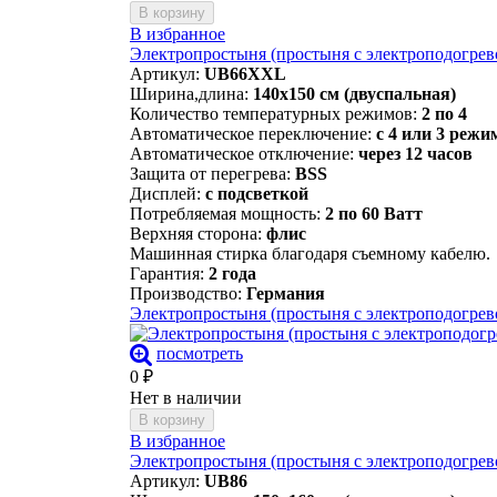
В корзину
В избранное
Электропростыня (простыня с электроподогрев
Артикул:
UB66XXL
Ширина,длина:
140х150 см (двуспальная)
Количество температурных режимов:
2 по 4
Автоматическое переключение:
с 4 или 3 режи
Автоматическое отключение:
через 12 часов
Защита от перегрева:
BSS
Дисплей:
с подсветкой
Потребляемая мощность:
2 по 60 Ватт
Верхняя сторона:
флис
Машинная стирка благодаря съемному кабелю.
Гарантия:
2 года
Производство:
Германия
Электропростыня (простыня с электроподогрево
посмотреть
0
₽
Нет в наличии
В корзину
В избранное
Электропростыня (простыня с электроподогрево
Артикул:
UB86