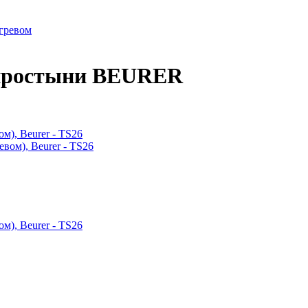
огревом
опростыни BEURER
м), Beurer - TS26
м), Beurer - TS26