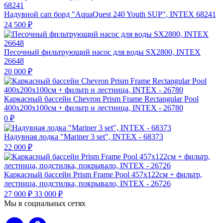
Надувной сап борд "AquaQuest 240 Youth SUP", INTEX 68241
24 500
₽
Песочный фильтрующий насос для воды SX2800, INTEX
26648
20 000
₽
Каркасный бассейн Chevron Prism Frame Rectangular Pool
400х200х100см + фильтр и лестница, INTEX - 26780
0
₽
Надувная лодка "Mariner 3 set", INTEX - 68373
22 000
₽
Каркасный бассейн Prism Frame Pool 457х122см + фильтр,
лестница, подстилка, покрывало, INTEX - 26726
27 000
₽
33 000
₽
Мы в социальных сетях