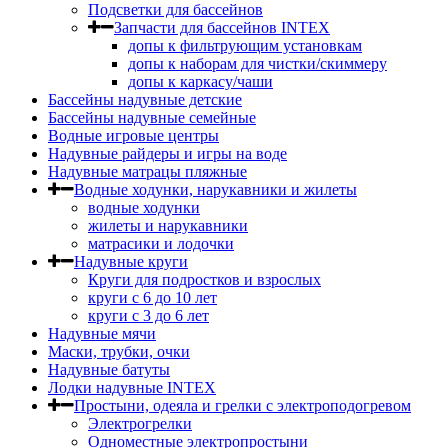
Подсветки для бассейнов
Запчасти для бассейнов INTEX
допы к фильтрующим установкам
допы к наборам для чистки/скиммеру
допы к каркасу/чаши
Бассейны надувные детские
Бассейны надувные семейные
Водные игровые центры
Надувные райдеры и игры на воде
Надувные матрацы пляжные
Водные ходунки, нарукавники и жилеты
водные ходунки
жилеты и нарукавники
матрасики и лодочки
Надувные круги
Круги для подростков и взрослых
круги с 6 до 10 лет
круги c 3 до 6 лет
Надувные мячи
Маски, трубки, очки
Надувные батуты
Лодки надувные INTEX
Простыни, одеяла и грелки с электроподогревом
Электрогрелки
Одноместные электропростыни