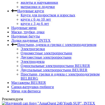
жилеты и нарукавники
матрасики и лодочки
Надувные круги
Круги для подростков и взрослых
круги с 6 до 10 лет
круги c 3 до 6 лет
Надувные мячи
Маски, трубки, очки
Надувные батуты
Лодки надувные INTEX
Простыни, одеяла и грелки с электроподогревом
Электрогрелки
Одноместные электропростыни
Двухместные электропростыни
Электроодеяла
Односпальные электропростыни BEURER
Двуспальные электропростыни BEURER
Простыни, грелки и одеяла с электроподогревом
BELBERG
Массажеры BEURER
Санки-ватрушки-тюбинги
Мячи для фитнеса
Рекомендуем