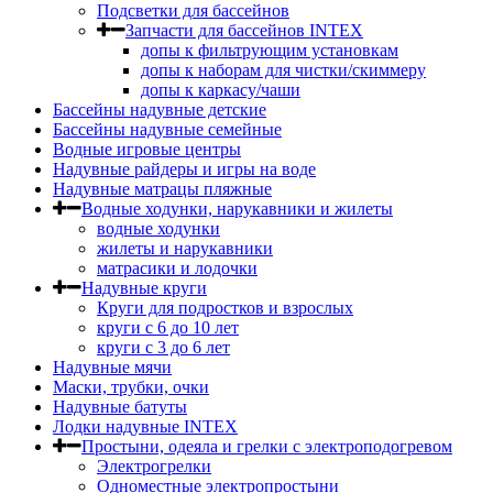
Подсветки для бассейнов
Запчасти для бассейнов INTEX
допы к фильтрующим установкам
допы к наборам для чистки/скиммеру
допы к каркасу/чаши
Бассейны надувные детские
Бассейны надувные семейные
Водные игровые центры
Надувные райдеры и игры на воде
Надувные матрацы пляжные
Водные ходунки, нарукавники и жилеты
водные ходунки
жилеты и нарукавники
матрасики и лодочки
Надувные круги
Круги для подростков и взрослых
круги с 6 до 10 лет
круги c 3 до 6 лет
Надувные мячи
Маски, трубки, очки
Надувные батуты
Лодки надувные INTEX
Простыни, одеяла и грелки с электроподогревом
Электрогрелки
Одноместные электропростыни