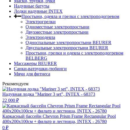
Маски, трубки, очки
Надувные батуты
Лодки надувные INTEX
Простыни, одеяла и грелки с электроподогревом
Электрогрелки
Одноместные электропростыни
Двухместные электропростыни
Электроодеяла
Односпальные электропростыни BEURER
Двуспальные электропростыни BEURER
Простыни, грелки и одеяла с электроподогревом
BELBERG
Массажеры BEURER
Санки-ватрушки-тюбинги
Мячи для фитнеса
Рекомендуем
Надувная лодка "Mariner 3 set", INTEX - 68373
22 000
₽
Каркасный бассейн Chevron Prism Frame Rectangular Pool
400х200х100см + фильтр и лестница, INTEX - 26780
0
₽