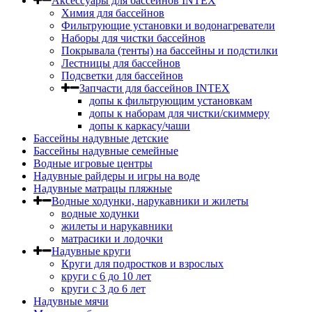
Аксессуары для бассейнов INTEX
Химия для бассейнов
Фильтрующие установки и водонагреватели
Наборы для чистки бассейнов
Покрывала (тенты) на бассейны и подстилки
Лестницы для бассейнов
Подсветки для бассейнов
Запчасти для бассейнов INTEX
допы к фильтрующим установкам
допы к наборам для чистки/скиммеру
допы к каркасу/чаши
Бассейны надувные детские
Бассейны надувные семейные
Водные игровые центры
Надувные райдеры и игры на воде
Надувные матрацы пляжные
Водные ходунки, нарукавники и жилеты
водные ходунки
жилеты и нарукавники
матрасики и лодочки
Надувные круги
Круги для подростков и взрослых
круги с 6 до 10 лет
круги c 3 до 6 лет
Надувные мячи