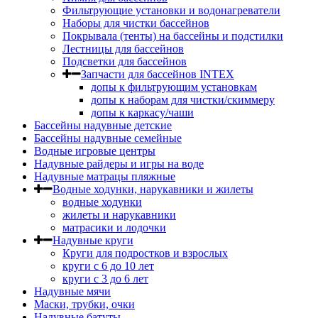
Фильтрующие установки и водонагреватели
Наборы для чистки бассейнов
Покрывала (тенты) на бассейны и подстилки
Лестницы для бассейнов
Подсветки для бассейнов
Запчасти для бассейнов INTEX
допы к фильтрующим установкам
допы к наборам для чистки/скиммеру
допы к каркасу/чаши
Бассейны надувные детские
Бассейны надувные семейные
Водные игровые центры
Надувные райдеры и игры на воде
Надувные матрацы пляжные
Водные ходунки, нарукавники и жилеты
водные ходунки
жилеты и нарукавники
матрасики и лодочки
Надувные круги
Круги для подростков и взрослых
круги с 6 до 10 лет
круги c 3 до 6 лет
Надувные мячи
Маски, трубки, очки
Надувные батуты