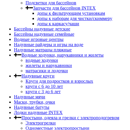
Подсветки для бассейнов
Запчасти для бассейнов INTEX
допы к фильтрующим установкам
допы к наборам для чистки/скиммеру
допы к каркасу/чаши
Бассейны надувные детские
Бассейны надувные семейные
Водные игровые центры
Надувные райдеры и игры на воде
Надувные матрацы пляжные
Водные ходунки, нарукавники и жилеты
водные ходунки
жилеты и нарукавники
матрасики и лодочки
Надувные круги
Круги для подростков и взрослых
круги с 6 до 10 лет
круги c 3 до 6 лет
Надувные мячи
Маски, трубки, очки
Надувные батуты
Лодки надувные INTEX
Простыни, одеяла и грелки с электроподогревом
Электрогрелки
Одноместные электропростыни