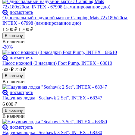
посмотреть
Односпальный надувной матрас Camping Mats 72х189х20см,
INTEX - 67998 (ламинированное дно)
1 500
₽
1 700
₽
В корзину
В наличии
-20%
посмотреть
Насос ножной (3 насадки) Foot Pump, INTEX - 68610
600
₽
750
₽
В корзину
В наличии
посмотреть
Надувная лодка "Seahawk 2 Set", INTEX - 68347
6 000
₽
В корзину
В наличии
посмотреть
Надувная лодка "Seahawk 3 Set", INTEX - 68380