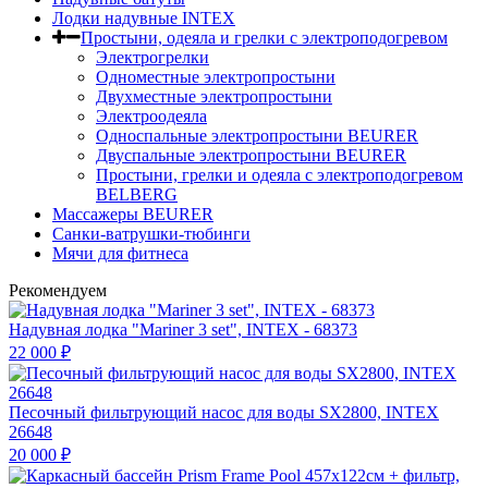
Лодки надувные INTEX
Простыни, одеяла и грелки с электроподогревом
Электрогрелки
Одноместные электропростыни
Двухместные электропростыни
Электроодеяла
Односпальные электропростыни BEURER
Двуспальные электропростыни BEURER
Простыни, грелки и одеяла с электроподогревом
BELBERG
Массажеры BEURER
Санки-ватрушки-тюбинги
Мячи для фитнеса
Рекомендуем
Надувная лодка "Mariner 3 set", INTEX - 68373
22 000
₽
Песочный фильтрующий насос для воды SX2800, INTEX
26648
20 000
₽