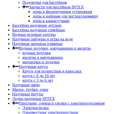
Подсветки для бассейнов
Запчасти для бассейнов INTEX
допы к фильтрующим установкам
допы к наборам для чистки/скиммеру
допы к каркасу/чаши
Бассейны надувные детские
Бассейны надувные семейные
Водные игровые центры
Надувные райдеры и игры на воде
Надувные матрацы пляжные
Водные ходунки, нарукавники и жилеты
водные ходунки
жилеты и нарукавники
матрасики и лодочки
Надувные круги
Круги для подростков и взрослых
круги с 6 до 10 лет
круги c 3 до 6 лет
Надувные мячи
Маски, трубки, очки
Надувные батуты
Лодки надувные INTEX
Простыни, одеяла и грелки с электроподогревом
Электрогрелки
Одноместные электропростыни