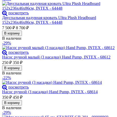
посмотреть
Двуспальная надувная кровать Ultra Plush Headboard
152х236х46х86см, INTEX - 64448
7 500
₽
8 700
₽
В корзину
В наличии
-29%
посмотреть
Насос ручной малый (3 насадки) Hand Pump, INTEX - 68612
250
₽
350
₽
В корзину
В наличии
-22%
посмотреть
Насос ручной (3 насадки) Hand Pump, INTEX - 68614
350
₽
450
₽
В корзину
В наличии
-29%