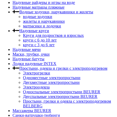
Надувные райдеры и игры на воде
Надувные матрацы пляжные
Водные ходунки, нарукавники и жилеты
водные ходунки
жилеты и нарукавники
матрасики и лодочки
Надувные круги
Круги для подростков и взрослых
круги с 6 до 10 лет
круги c 3 до 6 лет
Надувные мячи
Маски, трубки, очки
Надувные батуты
Лодки надувные INTEX
Простыни, одеяла и грелки с электроподогревом
Электрогрелки
Одноместные электропростыни
Двухместные электропростыни
Электроодеяла
Односпальные электропростыни BEURER
Двуспальные электропростыни BEURER
Простыни, грелки и одеяла с электроподогревом
BELBERG
Массажеры BEURER
Санки-ватрушки-тюбинги