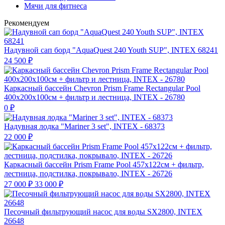
Мячи для фитнеса
Рекомендуем
Надувной сап борд "AquaQuest 240 Youth SUP", INTEX 68241
24 500
₽
Каркасный бассейн Chevron Prism Frame Rectangular Pool
400х200х100см + фильтр и лестница, INTEX - 26780
0
₽
Надувная лодка "Mariner 3 set", INTEX - 68373
22 000
₽
Каркасный бассейн Prism Frame Pool 457х122см + фильтр,
лестница, подстилка, покрывало, INTEX - 26726
27 000
₽
33 000
₽
Песочный фильтрующий насос для воды SX2800, INTEX
26648