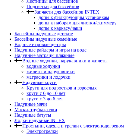
Лестницы для бассейнов
Подсветки для бассейнов
Запчасти для бассейнов INTEX
допы к фильтрующим установкам
допы к наборам для чистки/скиммеру
допы к каркасу/чаши
Бассейны надувные детские
Бассейны надувные семейные
Водные игровые центры
Надувные райдеры и игры на воде
Надувные матрацы пляжные
Водные ходунки, нарукавники и жилеты
водные ходунки
жилеты и нарукавники
матрасики и лодочки
Надувные круги
Круги для подростков и взрослых
круги с 6 до 10 лет
круги c 3 до 6 лет
Надувные мячи
Маски, трубки, очки
Надувные батуты
Лодки надувные INTEX
Простыни, одеяла и грелки с электроподогревом
Электрогрелки