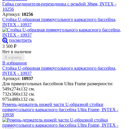
Гайка соединителя-переходника с резьбой 38мм, INTEX -
10256
Артикул:
10256
Стойка U-образная прямоугольного каркасного бассейна,
INTEX - 10937
посмотреть
3 500
₽
Нет в наличии
В корзину
В избранное
Стойка U-образная прямоугольного каркасного бассейна,
INTEX - 10937
Артикул:
10937
Для прямоугольных бассейнов Ultra Frame размерности:
549х274х132 см.
732х366х132 см.
975х488х132 см.
Ремень-держатель нижей части U-образной стойки
прямоугольного каркасного бассейна Ultra Frame, INTEX -
10938