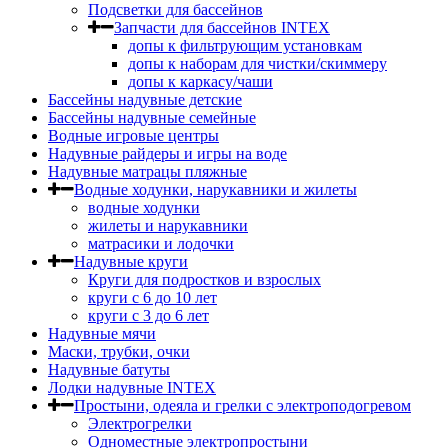
Подсветки для бассейнов
Запчасти для бассейнов INTEX
допы к фильтрующим установкам
допы к наборам для чистки/скиммеру
допы к каркасу/чаши
Бассейны надувные детские
Бассейны надувные семейные
Водные игровые центры
Надувные райдеры и игры на воде
Надувные матрацы пляжные
Водные ходунки, нарукавники и жилеты
водные ходунки
жилеты и нарукавники
матрасики и лодочки
Надувные круги
Круги для подростков и взрослых
круги с 6 до 10 лет
круги c 3 до 6 лет
Надувные мячи
Маски, трубки, очки
Надувные батуты
Лодки надувные INTEX
Простыни, одеяла и грелки с электроподогревом
Электрогрелки
Одноместные электропростыни