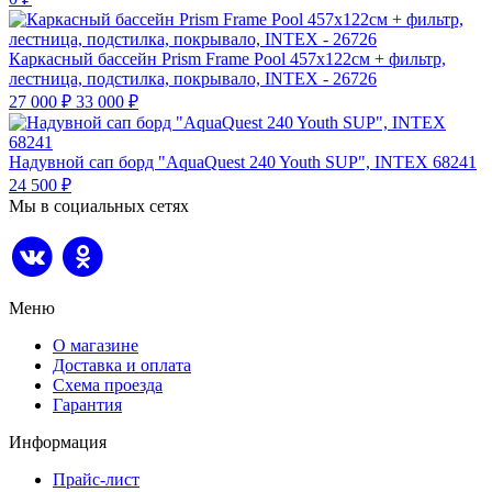
Каркасный бассейн Prism Frame Pool 457х122см + фильтр,
лестница, подстилка, покрывало, INTEX - 26726
27 000
₽
33 000
₽
Надувной сап борд "AquaQuest 240 Youth SUP", INTEX 68241
24 500
₽
Мы в социальных сетях
Меню
О магазине
Доставка и оплата
Схема проезда
Гарантия
Информация
Прайс-лист