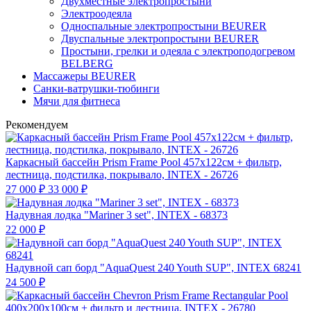
Двухместные электропростыни
Электроодеяла
Односпальные электропростыни BEURER
Двуспальные электропростыни BEURER
Простыни, грелки и одеяла с электроподогревом
BELBERG
Массажеры BEURER
Санки-ватрушки-тюбинги
Мячи для фитнеса
Рекомендуем
Каркасный бассейн Prism Frame Pool 457х122см + фильтр,
лестница, подстилка, покрывало, INTEX - 26726
27 000
₽
33 000
₽
Надувная лодка "Mariner 3 set", INTEX - 68373
22 000
₽
Надувной сап борд "AquaQuest 240 Youth SUP", INTEX 68241
24 500
₽