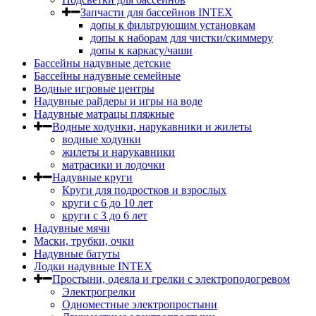
Запчасти для бассейнов INTEX
допы к фильтрующим установкам
допы к наборам для чистки/скиммеру
допы к каркасу/чаши
Бассейны надувные детские
Бассейны надувные семейные
Водные игровые центры
Надувные райдеры и игры на воде
Надувные матрацы пляжные
Водные ходунки, нарукавники и жилеты
водные ходунки
жилеты и нарукавники
матрасики и лодочки
Надувные круги
Круги для подростков и взрослых
круги с 6 до 10 лет
круги c 3 до 6 лет
Надувные мячи
Маски, трубки, очки
Надувные батуты
Лодки надувные INTEX
Простыни, одеяла и грелки с электроподогревом
Электрогрелки
Одноместные электропростыни