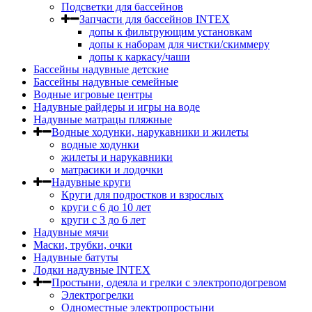
Подсветки для бассейнов
Запчасти для бассейнов INTEX
допы к фильтрующим установкам
допы к наборам для чистки/скиммеру
допы к каркасу/чаши
Бассейны надувные детские
Бассейны надувные семейные
Водные игровые центры
Надувные райдеры и игры на воде
Надувные матрацы пляжные
Водные ходунки, нарукавники и жилеты
водные ходунки
жилеты и нарукавники
матрасики и лодочки
Надувные круги
Круги для подростков и взрослых
круги с 6 до 10 лет
круги c 3 до 6 лет
Надувные мячи
Маски, трубки, очки
Надувные батуты
Лодки надувные INTEX
Простыни, одеяла и грелки с электроподогревом
Электрогрелки
Одноместные электропростыни