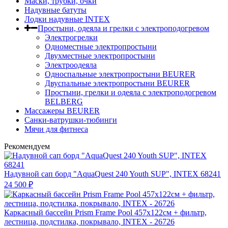
Маски, трубки, очки
Надувные батуты
Лодки надувные INTEX
Простыни, одеяла и грелки с электроподогревом
Электрогрелки
Одноместные электропростыни
Двухместные электропростыни
Электроодеяла
Односпальные электропростыни BEURER
Двуспальные электропростыни BEURER
Простыни, грелки и одеяла с электроподогревом
BELBERG
Массажеры BEURER
Санки-ватрушки-тюбинги
Мячи для фитнеса
Рекомендуем
Надувной сап борд "AquaQuest 240 Youth SUP", INTEX 68241
24 500
₽
Каркасный бассейн Prism Frame Pool 457х122см + фильтр,
лестница, подстилка, покрывало, INTEX - 26726