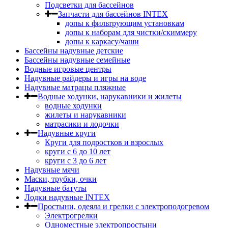
Подсветки для бассейнов
Запчасти для бассейнов INTEX
допы к фильтрующим установкам
допы к наборам для чистки/скиммеру
допы к каркасу/чаши
Бассейны надувные детские
Бассейны надувные семейные
Водные игровые центры
Надувные райдеры и игры на воде
Надувные матрацы пляжные
Водные ходунки, нарукавники и жилеты
водные ходунки
жилеты и нарукавники
матрасики и лодочки
Надувные круги
Круги для подростков и взрослых
круги с 6 до 10 лет
круги c 3 до 6 лет
Надувные мячи
Маски, трубки, очки
Надувные батуты
Лодки надувные INTEX
Простыни, одеяла и грелки с электроподогревом
Электрогрелки
Одноместные электропростыни