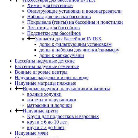
Химия для бассейнов
Фильтрующие установки и водонагреватели
Наборы для чистки бассейнов
Покрывала (тенты) на бассейны и подстилки
Лестницы для бассейнов
Подсветки для бассейнов
Запчасти для бассейнов INTEX
допы к фильтрующим установкам
допы к наборам для чистки/скиммеру
допы к каркасу/чаши
Бассейны надувные детские
Бассейны надувные семейные
Водные игровые центры
Надувные райдеры и игры на воде
Надувные матрацы пляжные
Водные ходунки, нарукавники и жилеты
водные ходунки
жилеты и нарукавники
матрасики и лодочки
Надувные круги
Круги для подростков и взрослых
круги с 6 до 10 лет
круги c 3 до 6 лет
Надувные мячи