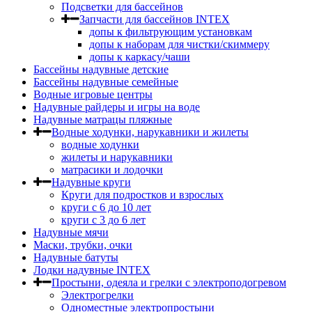
Подсветки для бассейнов
Запчасти для бассейнов INTEX
допы к фильтрующим установкам
допы к наборам для чистки/скиммеру
допы к каркасу/чаши
Бассейны надувные детские
Бассейны надувные семейные
Водные игровые центры
Надувные райдеры и игры на воде
Надувные матрацы пляжные
Водные ходунки, нарукавники и жилеты
водные ходунки
жилеты и нарукавники
матрасики и лодочки
Надувные круги
Круги для подростков и взрослых
круги с 6 до 10 лет
круги c 3 до 6 лет
Надувные мячи
Маски, трубки, очки
Надувные батуты
Лодки надувные INTEX
Простыни, одеяла и грелки с электроподогревом
Электрогрелки
Одноместные электропростыни