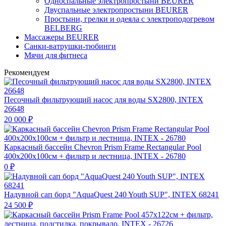
Односпальные электропростыни BEURER
Двуспальные электропростыни BEURER
Простыни, грелки и одеяла с электроподогревом
BELBERG
Массажеры BEURER
Санки-ватрушки-тюбинги
Мячи для фитнеса
Рекомендуем
Песочный фильтрующий насос для воды SX2800, INTEX
26648
20 000
₽
Каркасный бассейн Chevron Prism Frame Rectangular Pool
400х200х100см + фильтр и лестница, INTEX - 26780
0
₽
Надувной сап борд "AquaQuest 240 Youth SUP", INTEX 68241
24 500
₽