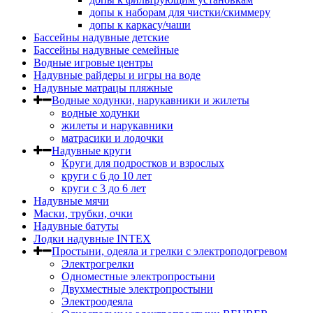
допы к наборам для чистки/скиммеру
допы к каркасу/чаши
Бассейны надувные детские
Бассейны надувные семейные
Водные игровые центры
Надувные райдеры и игры на воде
Надувные матрацы пляжные
Водные ходунки, нарукавники и жилеты
водные ходунки
жилеты и нарукавники
матрасики и лодочки
Надувные круги
Круги для подростков и взрослых
круги с 6 до 10 лет
круги c 3 до 6 лет
Надувные мячи
Маски, трубки, очки
Надувные батуты
Лодки надувные INTEX
Простыни, одеяла и грелки с электроподогревом
Электрогрелки
Одноместные электропростыни
Двухместные электропростыни
Электроодеяла