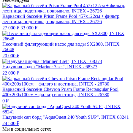
Рекомендуем
Каркасный бассейн Prism Frame Pool 457х122см + фильтр,
лестница, подстилка, покрывало, INTEX - 26726
27 000
₽
33 000
₽
Песочный фильтрующий насос для воды SX2800, INTEX
26648
20 000
₽
Надувная лодка "Mariner 3 set", INTEX - 68373
22 000
₽
Каркасный бассейн Chevron Prism Frame Rectangular Pool
400х200х100см + фильтр и лестница, INTEX - 26780
0
₽
Надувной сап борд "AquaQuest 240 Youth SUP", INTEX 68241
24 500
₽
Мы в социальных сетях