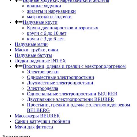
Водные ходунки, нарукавники и жилеты
водные ходунки
жилеты и нарукавники
матрасики и лодочки
Надувные круги
Круги для подростков и взрослых
круги с 6 до 10 лет
круги c 3 до 6 лет
Надувные мячи
Маски, трубки, очки
Надувные батуты
Лодки надувные INTEX
Простыни, одеяла и грелки с электроподогревом
Электрогрелки
Одноместные электропростыни
Двухместные электропростыни
Электроодеяла
Односпальные электропростыни BEURER
Двуспальные электропростыни BEURER
Простыни, грелки и одеяла с электроподогревом
BELBERG
Массажеры BEURER
Санки-ватрушки-тюбинги
Мячи для фитнеса