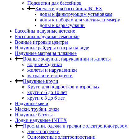
Подсветки для бассейнов
Запчасти для бассейнов INTEX
допы к фильтрующим установкам
допы к наборам для чистки/скиммеру
допы к каркасу/чаши
Бассейны надувные детские
Бассейны надувные семейные
Водные игровые центры
Надувные райдеры и игры на воде
Надувные матрацы пляжные
Водные ходунки, нарукавники и жилеты
водные ходунки
жилеты и нарукавники
матрасики и лодочки
Надувные круги
Круги для подростков и взрослых
круги с 6 до 10 лет
круги c 3 до 6 лет
Надувные мячи
Маски, трубки, очки
Надувные батуты
Лодки надувные INTEX
Простыни, одеяла и грелки с электроподогревом
Электрогрелки
Одноместные электропростыни