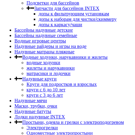
Подсветки для бассейнов
Запчасти для бассейнов INTEX
допы к фильтрующим установкам
допы к наборам для чистки/скиммеру
допы к каркасу/чаши
Бассейны надувные детские
Бассейны надувные семейные
Водные игровые центры
Надувные райдеры и игры на воде
Надувные матрацы пляжные
Водные ходунки, нарукавники и жилеты
водные ходунки
жилеты и нарукавники
матрасики и лодочки
Надувные круги
Круги для подростков и взрослых
круги с 6 до 10 лет
круги c 3 до 6 лет
Надувные мячи
Маски, трубки, очки
Надувные батуты
Лодки надувные INTEX
Простыни, одеяла и грелки с электроподогревом
Электрогрелки
Одноместные электропростыни