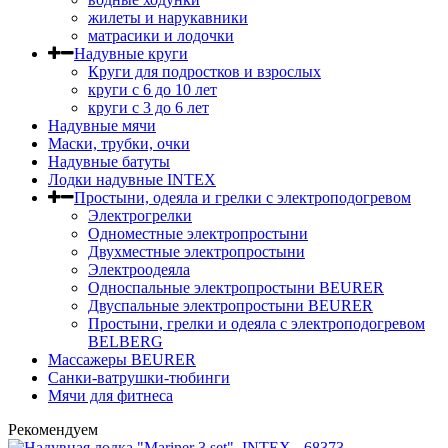
жилеты и нарукавники
матрасики и лодочки
Надувные круги
Круги для подростков и взрослых
круги с 6 до 10 лет
круги c 3 до 6 лет
Надувные мячи
Маски, трубки, очки
Надувные батуты
Лодки надувные INTEX
Простыни, одеяла и грелки с электроподогревом
Электрогрелки
Одноместные электропростыни
Двухместные электропростыни
Электроодеяла
Односпальные электропростыни BEURER
Двуспальные электропростыни BEURER
Простыни, грелки и одеяла с электроподогревом
BELBERG
Массажеры BEURER
Санки-ватрушки-тюбинги
Мячи для фитнеса
Рекомендуем