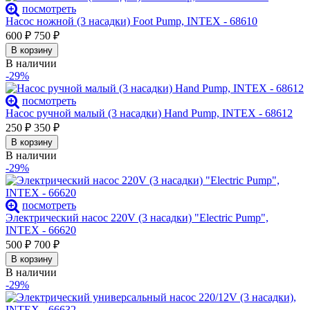
посмотреть
Насос ножной (3 насадки) Foot Pump, INTEX - 68610
600
₽
750
₽
В корзину
В наличии
-29%
посмотреть
Насос ручной малый (3 насадки) Hand Pump, INTEX - 68612
250
₽
350
₽
В корзину
В наличии
-29%
посмотреть
Электрический насос 220V (3 насадки) "Electric Pump",
INTEX - 66620
500
₽
700
₽
В корзину
В наличии
-29%