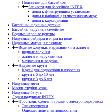
Подсветки для бассейнов
Запчасти для бассейнов INTEX
допы к фильтрующим установкам
допы к наборам для чистки/скиммеру
допы к каркасу/чаши
Бассейны надувные детские
Бассейны надувные семейные
Водные игровые центры
Надувные райдеры и игры на воде
Надувные матрацы пляжные
Водные ходунки, нарукавники и жилеты
водные ходунки
жилеты и нарукавники
матрасики и лодочки
Надувные круги
Круги для подростков и взрослых
круги с 6 до 10 лет
круги c 3 до 6 лет
Надувные мячи
Маски, трубки, очки
Надувные батуты
Лодки надувные INTEX
Простыни, одеяла и грелки с электроподогревом
Электрогрелки
Одноместные электропростыни