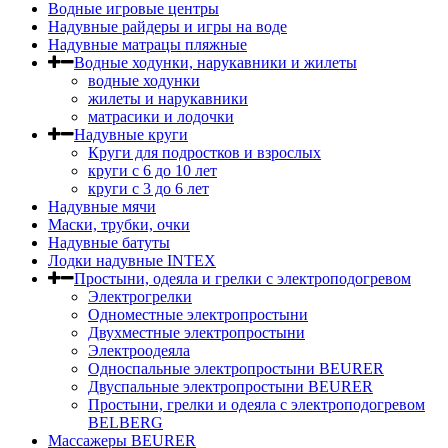
Водные игровые центры
Надувные райдеры и игры на воде
Надувные матрацы пляжные
Водные ходунки, нарукавники и жилеты
водные ходунки
жилеты и нарукавники
матрасики и лодочки
Надувные круги
Круги для подростков и взрослых
круги с 6 до 10 лет
круги c 3 до 6 лет
Надувные мячи
Маски, трубки, очки
Надувные батуты
Лодки надувные INTEX
Простыни, одеяла и грелки с электроподогревом
Электрогрелки
Одноместные электропростыни
Двухместные электропростыни
Электроодеяла
Односпальные электропростыни BEURER
Двуспальные электропростыни BEURER
Простыни, грелки и одеяла с электроподогревом
BELBERG
Массажеры BEURER