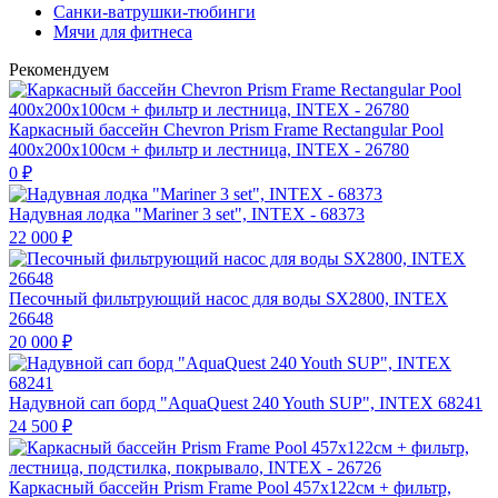
Санки-ватрушки-тюбинги
Мячи для фитнеса
Рекомендуем
Каркасный бассейн Chevron Prism Frame Rectangular Pool
400х200х100см + фильтр и лестница, INTEX - 26780
0
₽
Надувная лодка "Mariner 3 set", INTEX - 68373
22 000
₽
Песочный фильтрующий насос для воды SX2800, INTEX
26648
20 000
₽
Надувной сап борд "AquaQuest 240 Youth SUP", INTEX 68241
24 500
₽
Каркасный бассейн Prism Frame Pool 457х122см + фильтр,