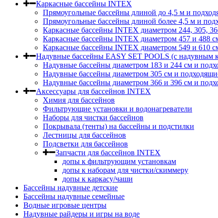
Каркасные бассейны INTEX
Прямоугольные бассейны длиной до 4,5 м и подход
Прямоугольные бассейны длиной более 4,5 м и под
Каркасные бассейны INTEX диаметром 244, 305, 36
Каркасные бассейны INTEX диаметром 457 и 488 c
Каркасные бассейны INTEX диаметром 549 и 610 с
Надувные бассейны EASY SET POOLS (с надувным к
Надувные бассейны диаметром 183 и 244 см и подх
Надувные бассейны диаметром 305 см и подходящи
Надувные бассейны диаметром 366 и 396 см и подх
Аксессуары для бассейнов INTEX
Химия для бассейнов
Фильтрующие установки и водонагреватели
Наборы для чистки бассейнов
Покрывала (тенты) на бассейны и подстилки
Лестницы для бассейнов
Подсветки для бассейнов
Запчасти для бассейнов INTEX
допы к фильтрующим установкам
допы к наборам для чистки/скиммеру
допы к каркасу/чаши
Бассейны надувные детские
Бассейны надувные семейные
Водные игровые центры
Надувные райдеры и игры на воде