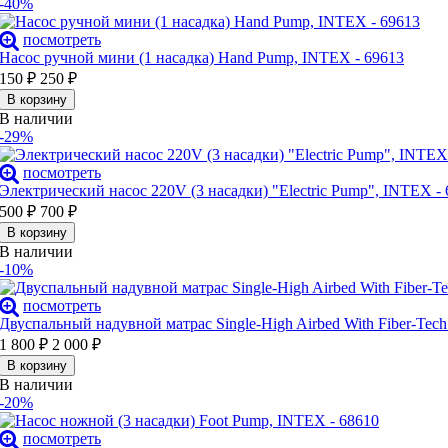
-40%
посмотреть
Насос ручной мини (1 насадка) Hand Pump, INTEX - 69613
150
₽
250
₽
В корзину
В наличии
-29%
посмотреть
Электрический насос 220V (3 насадки) "Electric Pump", INTEX -
500
₽
700
₽
В корзину
В наличии
-10%
посмотреть
Двуспальный надувной матрас Single-High Airbed With Fiber-Tec
1 800
₽
2 000
₽
В корзину
В наличии
-20%
посмотреть