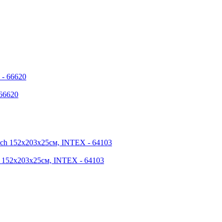
 66620
h 152х203х25см, INTEX - 64103