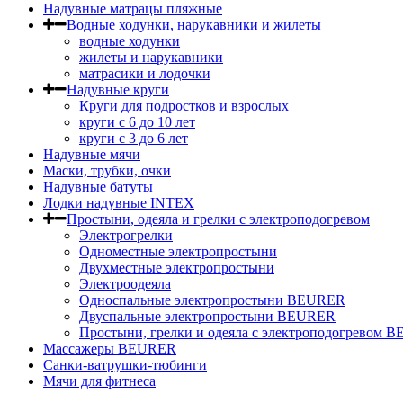
Надувные матрацы пляжные
Водные ходунки, нарукавники и жилеты
водные ходунки
жилеты и нарукавники
матрасики и лодочки
Надувные круги
Круги для подростков и взрослых
круги с 6 до 10 лет
круги c 3 до 6 лет
Надувные мячи
Маски, трубки, очки
Надувные батуты
Лодки надувные INTEX
Простыни, одеяла и грелки с электроподогревом
Электрогрелки
Одноместные электропростыни
Двухместные электропростыни
Электроодеяла
Односпальные электропростыни BEURER
Двуспальные электропростыни BEURER
Простыни, грелки и одеяла с электроподогревом
Массажеры BEURER
Санки-ватрушки-тюбинги
Мячи для фитнеса