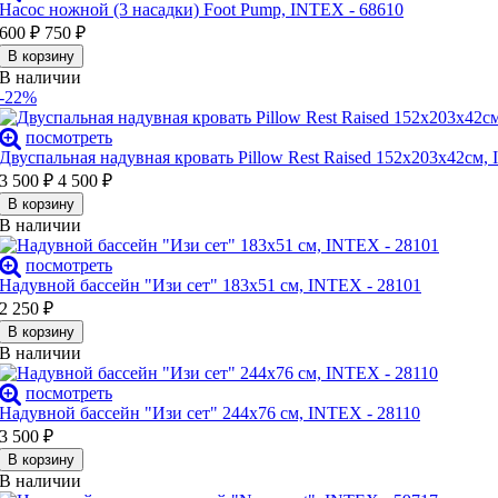
Насос ножной (3 насадки) Foot Pump, INTEX - 68610
600
₽
750
₽
В корзину
В наличии
-22%
посмотреть
Двуспальная надувная кровать Pillow Rest Raised 152х203х42см,
3 500
₽
4 500
₽
В корзину
В наличии
посмотреть
Надувной бассейн "Изи сет" 183х51 см, INTEX - 28101
2 250
₽
В корзину
В наличии
посмотреть
Надувной бассейн "Изи сет" 244х76 см, INTEX - 28110
3 500
₽
В корзину
В наличии