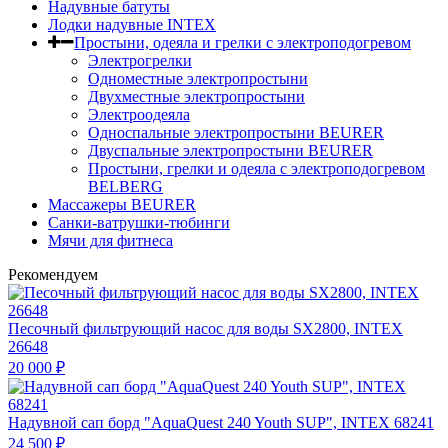
Надувные батуты
Лодки надувные INTEX
Простыни, одеяла и грелки с электроподогревом
Электрогрелки
Одноместные электропростыни
Двухместные электропростыни
Электроодеяла
Односпальные электропростыни BEURER
Двуспальные электропростыни BEURER
Простыни, грелки и одеяла с электроподогревом
BELBERG
Массажеры BEURER
Санки-ватрушки-тюбинги
Мячи для фитнеса
Рекомендуем
Песочный фильтрующий насос для воды SX2800, INTEX
26648
20 000
₽
Надувной сап борд "AquaQuest 240 Youth SUP", INTEX 68241
24 500
₽