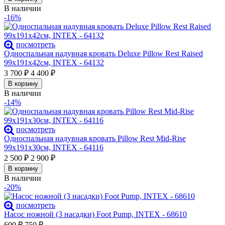
В наличии
-16%
посмотреть
Односпальная надувная кровать Deluxe Pillow Rest Raised
99х191х42см, INTEX - 64132
3 700
₽
4 400
₽
В корзину
В наличии
-14%
посмотреть
Односпальная надувная кровать Pillow Rest Mid-Rise
99х191х30см, INTEX - 64116
2 500
₽
2 900
₽
В корзину
В наличии
-20%
посмотреть
Насос ножной (3 насадки) Foot Pump, INTEX - 68610
600
₽
750
₽