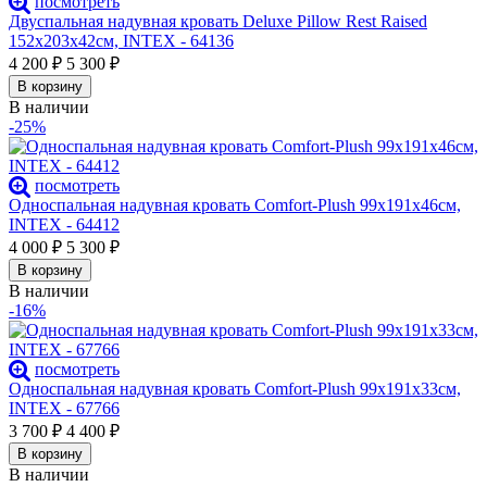
посмотреть
Двуспальная надувная кровать Deluxe Pillow Rest Raised
152х203х42см, INTEX - 64136
4 200
₽
5 300
₽
В корзину
В наличии
-25%
посмотреть
Односпальная надувная кровать Comfort-Plush 99х191х46см,
INTEX - 64412
4 000
₽
5 300
₽
В корзину
В наличии
-16%
посмотреть
Односпальная надувная кровать Comfort-Plush 99х191х33см,
INTEX - 67766
3 700
₽
4 400
₽
В корзину
В наличии