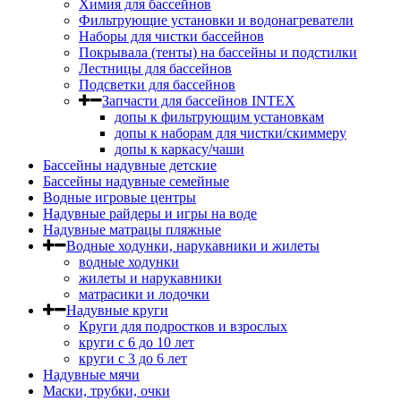
Химия для бассейнов
Фильтрующие установки и водонагреватели
Наборы для чистки бассейнов
Покрывала (тенты) на бассейны и подстилки
Лестницы для бассейнов
Подсветки для бассейнов
Запчасти для бассейнов INTEX
допы к фильтрующим установкам
допы к наборам для чистки/скиммеру
допы к каркасу/чаши
Бассейны надувные детские
Бассейны надувные семейные
Водные игровые центры
Надувные райдеры и игры на воде
Надувные матрацы пляжные
Водные ходунки, нарукавники и жилеты
водные ходунки
жилеты и нарукавники
матрасики и лодочки
Надувные круги
Круги для подростков и взрослых
круги с 6 до 10 лет
круги c 3 до 6 лет
Надувные мячи
Маски, трубки, очки