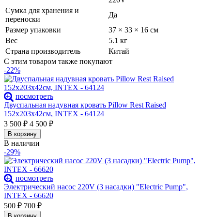
Сумка для хранения и
Да
переноски
Размер упаковки
37 × 33 × 16 см
Вес
5.1 кг
Страна производитель
Китай
С этим товаром также покупают
-22%
посмотреть
Двуспальная надувная кровать Pillow Rest Raised
152х203х42см, INTEX - 64124
3 500
₽
4 500
₽
В корзину
В наличии
-29%
посмотреть
Электрический насос 220V (3 насадки) "Electric Pump",
INTEX - 66620
500
₽
700
₽
В корзину