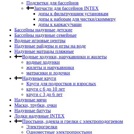
Подсветки для бассейнов
Запчасти для бассейнов INTEX
допы к фильтрующим установкам
допы к наборам для чистки/скиммеру
допы к каркасу/чаши
Бассейны надувные детские
Бассейны надувные семейные
Водные игровые центры
Надувные райдеры и игры на воде
Надувные матрацы пляжные
Водные ходунки, нарукавники и жилеты
водные ходунки
жилеты и нарукавники
матрасики и лодочки
Надувные круги
Круги для подростков и взрослых
круги с 6 до 10 лет
круги c 3 до 6 лет
Надувные мячи
Маски, трубки, очки
Надувные батуты
Лодки надувные INTEX
Простыни, одеяла и грелки с электроподогревом
Электрогрелки
Одноместные электропростыни