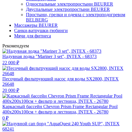
Односпальные электропростыни BEURER
Двуспальные электропростыни BEURER
Простыни, грелки и одеяла с электроподогревом
BELBERG
Массажеры BEURER
Санки-ватрушки-тюбинги
Мячи для фитнеса
Рекомендуем
Надувная лодка "Mariner 3 set", INTEX - 68373
22 000
₽
Песочный фильтрующий насос для воды SX2800, INTEX
26648
20 000
₽
Каркасный бассейн Chevron Prism Frame Rectangular Pool
400х200х100см + фильтр и лестница, INTEX - 26780
0
₽