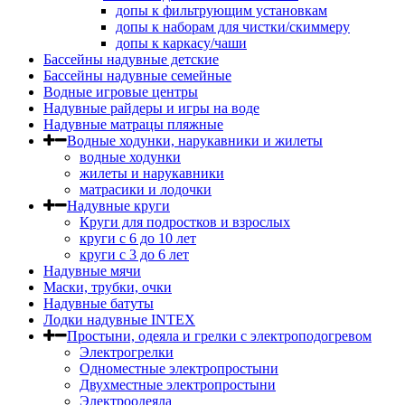
допы к фильтрующим установкам
допы к наборам для чистки/скиммеру
допы к каркасу/чаши
Бассейны надувные детские
Бассейны надувные семейные
Водные игровые центры
Надувные райдеры и игры на воде
Надувные матрацы пляжные
Водные ходунки, нарукавники и жилеты
водные ходунки
жилеты и нарукавники
матрасики и лодочки
Надувные круги
Круги для подростков и взрослых
круги с 6 до 10 лет
круги c 3 до 6 лет
Надувные мячи
Маски, трубки, очки
Надувные батуты
Лодки надувные INTEX
Простыни, одеяла и грелки с электроподогревом
Электрогрелки
Одноместные электропростыни
Двухместные электропростыни
Электроодеяла