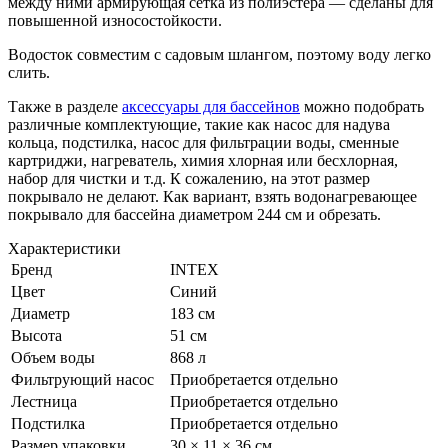
между ними армирующая сетка из полиэстера — сделаны для
повышенной износостойкости.
Водосток совместим с садовым шлангом, поэтому воду легко
слить.
Также в разделе
аксессуары для бассейнов
можно подобрать
различные комплектующие, такие как насос для надува
кольца, подстилка, насос для фильтрации воды, сменные
картриджи, нагреватель, химия хлорная или бесхлорная,
набор для чистки и т.д. К сожалению, на этот размер
покрывало не делают. Как вариант, взять водонагревающее
покрывало для бассейна диаметром 244 см и обрезать.
Характеристики
Бренд
INTEX
Цвет
Синий
Диаметр
183 см
Высота
51 см
Объем воды
868 л
Фильтрующий насос
Приобретается отдельно
Лестница
Приобретается отдельно
Подстилка
Приобретается отдельно
Размер упаковки
30 × 11 × 36 см