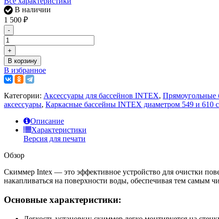
Все характеристики
В наличии
1 500
₽
-
+
В корзину
В избранное
Категории:
Аксессуары для бассейнов INTEX
,
Прямоугольные б
аксессуары
,
Каркасные бассейны INTEX диаметром 549 и 610 с
Описание
Характеристики
Версия для печати
Обзор
Скиммер Intex — это эффективное устройство для очистки пове
накапливаться на поверхности воды, обеспечивая тем самым чи
Основные характеристики:
Легкость установки: скиммер легко монтируется на стенк