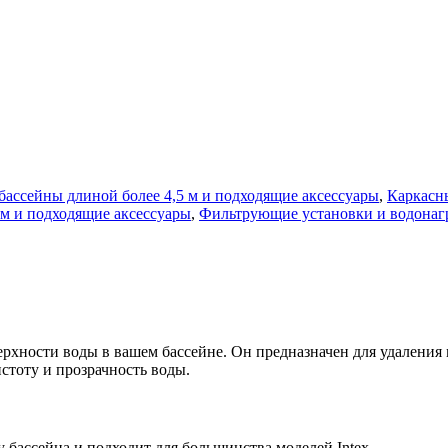
ассейны длиной более 4,5 м и подходящие аксессуары
,
Каркасн
м и подходящие аксессуары
,
Фильтрующие установки и водонаг
рхности воды в вашем бассейне. Он предназначен для удаления м
стоту и прозрачность воды.
у бассейна и подходит для большинства моделей Intex.