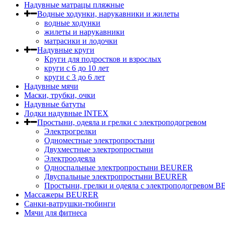
Надувные матрацы пляжные
Водные ходунки, нарукавники и жилеты
водные ходунки
жилеты и нарукавники
матрасики и лодочки
Надувные круги
Круги для подростков и взрослых
круги с 6 до 10 лет
круги c 3 до 6 лет
Надувные мячи
Маски, трубки, очки
Надувные батуты
Лодки надувные INTEX
Простыни, одеяла и грелки с электроподогревом
Электрогрелки
Одноместные электропростыни
Двухместные электропростыни
Электроодеяла
Односпальные электропростыни BEURER
Двуспальные электропростыни BEURER
Простыни, грелки и одеяла с электроподогревом
Массажеры BEURER
Санки-ватрушки-тюбинги
Мячи для фитнеса