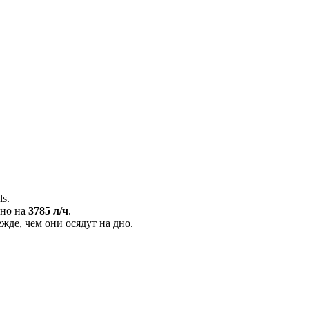
s.
ьно на
3785 л/ч
.
жде, чем они осядут на дно.