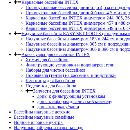
Каркасные бассейны INTEX
Прямоугольные бассейны длиной до 4,5 м и подход
Прямоугольные бассейны длиной более 4,5 м и под
Каркасные бассейны INTEX диаметром 244, 305, 36
Каркасные бассейны INTEX диаметром 457 и 488 c
Каркасные бассейны INTEX диаметром 549 и 610 с
Надувные бассейны EASY SET POOLS (с надувным к
Надувные бассейны диаметром 183 и 244 см и подх
Надувные бассейны диаметром 305 см и подходящи
Надувные бассейны диаметром 366 и 396 см и подх
Аксессуары для бассейнов INTEX
Химия для бассейнов
Фильтрующие установки и водонагреватели
Наборы для чистки бассейнов
Покрывала (тенты) на бассейны и подстилки
Лестницы для бассейнов
Подсветки для бассейнов
Запчасти для бассейнов INTEX
допы к фильтрующим установкам
допы к наборам для чистки/скиммеру
допы к каркасу/чаши
Бассейны надувные детские
Бассейны надувные семейные
Водные игровые центры
Надувные райдеры и игры на воде