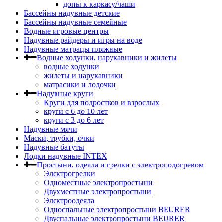
допы к каркасу/чаши
Бассейны надувные детские
Бассейны надувные семейные
Водные игровые центры
Надувные райдеры и игры на воде
Надувные матрацы пляжные
Водные ходунки, нарукавники и жилеты
водные ходунки
жилеты и нарукавники
матрасики и лодочки
Надувные круги
Круги для подростков и взрослых
круги с 6 до 10 лет
круги c 3 до 6 лет
Надувные мячи
Маски, трубки, очки
Надувные батуты
Лодки надувные INTEX
Простыни, одеяла и грелки с электроподогревом
Электрогрелки
Одноместные электропростыни
Двухместные электропростыни
Электроодеяла
Односпальные электропростыни BEURER
Двуспальные электропростыни BEURER