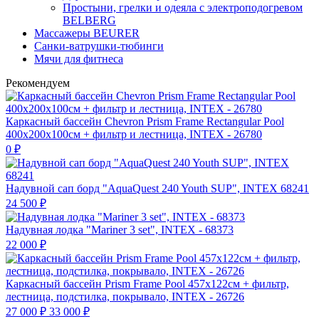
Простыни, грелки и одеяла с электроподогревом
BELBERG
Массажеры BEURER
Санки-ватрушки-тюбинги
Мячи для фитнеса
Рекомендуем
Каркасный бассейн Chevron Prism Frame Rectangular Pool
400х200х100см + фильтр и лестница, INTEX - 26780
0
₽
Надувной сап борд "AquaQuest 240 Youth SUP", INTEX 68241
24 500
₽
Надувная лодка "Mariner 3 set", INTEX - 68373
22 000
₽
Каркасный бассейн Prism Frame Pool 457х122см + фильтр,
лестница, подстилка, покрывало, INTEX - 26726
27 000
₽
33 000
₽