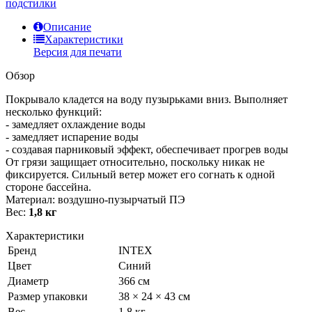
подстилки
Описание
Характеристики
Версия для печати
Обзор
Покрывало кладется на воду пузырьками вниз. Выполняет
несколько функций:
- замедляет охлаждение воды
- замедляет испарение воды
- создавая парниковый эффект, обеспечивает прогрев воды
От грязи защищает относительно, поскольку никак не
фиксируется. Сильный ветер может его согнать к одной
стороне бассейна.
Материал: воздушно-пузырчатый ПЭ
Вес:
1,8 кг
Характеристики
Бренд
INTEX
Цвет
Синий
Диаметр
366 см
Размер упаковки
38 × 24 × 43 см
Вес
1.8 кг