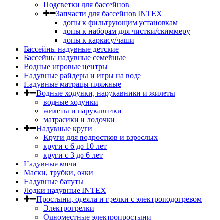
Подсветки для бассейнов
Запчасти для бассейнов INTEX
допы к фильтрующим установкам
допы к наборам для чистки/скиммеру
допы к каркасу/чаши
Бассейны надувные детские
Бассейны надувные семейные
Водные игровые центры
Надувные райдеры и игры на воде
Надувные матрацы пляжные
Водные ходунки, нарукавники и жилеты
водные ходунки
жилеты и нарукавники
матрасики и лодочки
Надувные круги
Круги для подростков и взрослых
круги с 6 до 10 лет
круги c 3 до 6 лет
Надувные мячи
Маски, трубки, очки
Надувные батуты
Лодки надувные INTEX
Простыни, одеяла и грелки с электроподогревом
Электрогрелки
Одноместные электропростыни