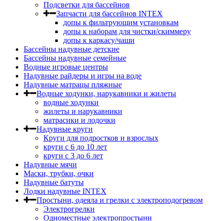
Подсветки для бассейнов
Запчасти для бассейнов INTEX
допы к фильтрующим установкам
допы к наборам для чистки/скиммеру
допы к каркасу/чаши
Бассейны надувные детские
Бассейны надувные семейные
Водные игровые центры
Надувные райдеры и игры на воде
Надувные матрацы пляжные
Водные ходунки, нарукавники и жилеты
водные ходунки
жилеты и нарукавники
матрасики и лодочки
Надувные круги
Круги для подростков и взрослых
круги с 6 до 10 лет
круги c 3 до 6 лет
Надувные мячи
Маски, трубки, очки
Надувные батуты
Лодки надувные INTEX
Простыни, одеяла и грелки с электроподогревом
Электрогрелки
Одноместные электропростыни