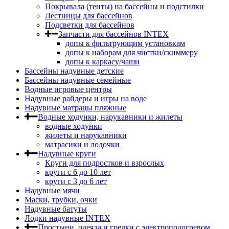
Покрывала (тенты) на бассейны и подстилки
Лестницы для бассейнов
Подсветки для бассейнов
Запчасти для бассейнов INTEX
допы к фильтрующим установкам
допы к наборам для чистки/скиммеру
допы к каркасу/чаши
Бассейны надувные детские
Бассейны надувные семейные
Водные игровые центры
Надувные райдеры и игры на воде
Надувные матрацы пляжные
Водные ходунки, нарукавники и жилеты
водные ходунки
жилеты и нарукавники
матрасики и лодочки
Надувные круги
Круги для подростков и взрослых
круги с 6 до 10 лет
круги c 3 до 6 лет
Надувные мячи
Маски, трубки, очки
Надувные батуты
Лодки надувные INTEX
Простыни, одеяла и грелки с электроподогревом