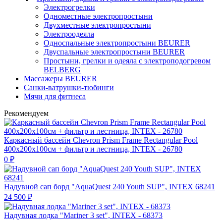
Электрогрелки
Одноместные электропростыни
Двухместные электропростыни
Электроодеяла
Односпальные электропростыни BEURER
Двуспальные электропростыни BEURER
Простыни, грелки и одеяла с электроподогревом
BELBERG
Массажеры BEURER
Санки-ватрушки-тюбинги
Мячи для фитнеса
Рекомендуем
Каркасный бассейн Chevron Prism Frame Rectangular Pool
400х200х100см + фильтр и лестница, INTEX - 26780
0
₽
Надувной сап борд "AquaQuest 240 Youth SUP", INTEX 68241
24 500
₽
Надувная лодка "Mariner 3 set", INTEX - 68373