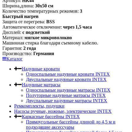
Артикул:
HK44
Ширина,длина:
30х50 см
Количество температурных режимов:
3
Быстрый нагрев
Защита от перегрева:
BSS
Автоматическое отключение:
через 1,5 часа
Дисплей:
с подсветкой
Материал:
мягкое микроволокно
Машинная стирка благодаря съемному кабелю.
Гарантия:
2 года
Производство:
Германия
Каталог
Надувные кровати
Односпальные надувные кровати INTEX
Двуспальные надувные кровати INTEX
Надувные матрасы
Односпальные надувные матрасы INTEX
Полуторные надувные матрасы INTEX
Двуспальные надувные матрасы INTEX
Ремкомплекты, подушки
Насосы ручные, ножные, электрические INTEX
Каркасные бассейны INTEX
Прямоугольные бассейны длиной до 4,5 м и
подходящие аксессуары