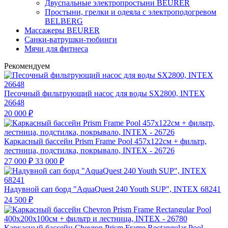
Двуспальные электропростыни BEURER
Простыни, грелки и одеяла с электроподогревом
BELBERG
Массажеры BEURER
Санки-ватрушки-тюбинги
Мячи для фитнеса
Рекомендуем
Песочный фильтрующий насос для воды SX2800, INTEX
26648
20 000
₽
Каркасный бассейн Prism Frame Pool 457х122см + фильтр,
лестница, подстилка, покрывало, INTEX - 26726
27 000
₽
33 000
₽
Надувной сап борд "AquaQuest 240 Youth SUP", INTEX 68241
24 500
₽
Каркасный бассейн Chevron Prism Frame Rectangular Pool