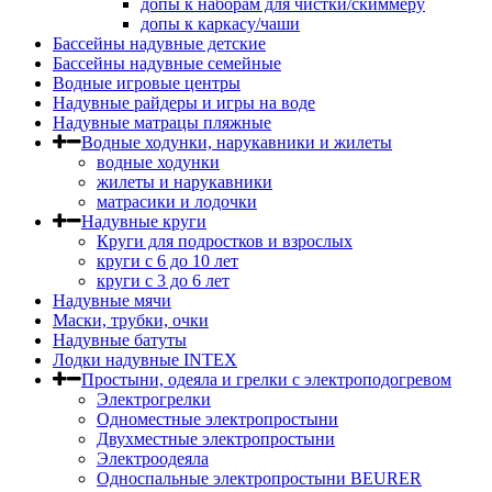
допы к наборам для чистки/скиммеру
допы к каркасу/чаши
Бассейны надувные детские
Бассейны надувные семейные
Водные игровые центры
Надувные райдеры и игры на воде
Надувные матрацы пляжные
Водные ходунки, нарукавники и жилеты
водные ходунки
жилеты и нарукавники
матрасики и лодочки
Надувные круги
Круги для подростков и взрослых
круги с 6 до 10 лет
круги c 3 до 6 лет
Надувные мячи
Маски, трубки, очки
Надувные батуты
Лодки надувные INTEX
Простыни, одеяла и грелки с электроподогревом
Электрогрелки
Одноместные электропростыни
Двухместные электропростыни
Электроодеяла
Односпальные электропростыни BEURER