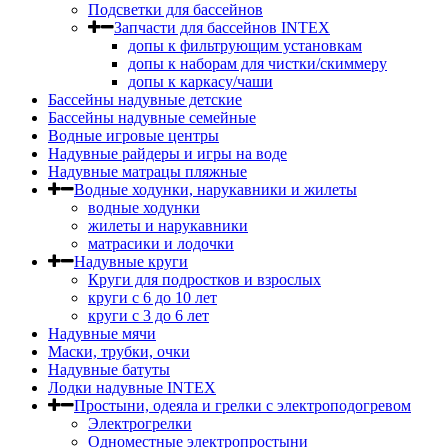
Подсветки для бассейнов
Запчасти для бассейнов INTEX
допы к фильтрующим установкам
допы к наборам для чистки/скиммеру
допы к каркасу/чаши
Бассейны надувные детские
Бассейны надувные семейные
Водные игровые центры
Надувные райдеры и игры на воде
Надувные матрацы пляжные
Водные ходунки, нарукавники и жилеты
водные ходунки
жилеты и нарукавники
матрасики и лодочки
Надувные круги
Круги для подростков и взрослых
круги с 6 до 10 лет
круги c 3 до 6 лет
Надувные мячи
Маски, трубки, очки
Надувные батуты
Лодки надувные INTEX
Простыни, одеяла и грелки с электроподогревом
Электрогрелки
Одноместные электропростыни