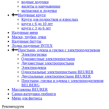
водные ходунки
жилеты и нарукавники
матрасики и лодочки
Надувные круги
Круги для подростков и взрослых
круги с 6 до 10 лет
круги c 3 до 6 лет
Надувные мячи
Маски, трубки, очки
Надувные батуты
Лодки надувные INTEX
Простыни, одеяла и грелки с электроподогревом
Электрогрелки
Одноместные электропростыни
Двухместные электропростыни
Электроодеяла
Односпальные электропростыни BEURER
Двуспальные электропростыни BEURER
Простыни, грелки и одеяла с электроподогревом
BELBERG
Массажеры BEURER
Санки-ватрушки-тюбинги
Мячи для фитнеса
Рекомендуем