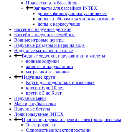
Подсветки для бассейнов
Запчасти для бассейнов INTEX
допы к фильтрующим установкам
допы к наборам для чистки/скиммеру
допы к каркасу/чаши
Бассейны надувные детские
Бассейны надувные семейные
Водные игровые центры
Надувные райдеры и игры на воде
Надувные матрацы пляжные
Водные ходунки, нарукавники и жилеты
водные ходунки
жилеты и нарукавники
матрасики и лодочки
Надувные круги
Круги для подростков и взрослых
круги с 6 до 10 лет
круги c 3 до 6 лет
Надувные мячи
Маски, трубки, очки
Надувные батуты
Лодки надувные INTEX
Простыни, одеяла и грелки с электроподогревом
Электрогрелки
Одноместные электропростыни