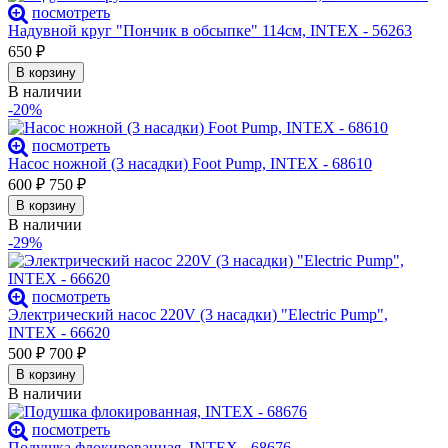
посмотреть
Надувной круг "Пончик в обсыпке" 114cм, INTEX - 56263
650
₽
В корзину
В наличии
-20%
посмотреть
Насос ножной (3 насадки) Foot Pump, INTEX - 68610
600
₽
750
₽
В корзину
В наличии
-29%
посмотреть
Электрический насос 220V (3 насадки) "Electric Pump",
INTEX - 66620
500
₽
700
₽
В корзину
В наличии
посмотреть
Подушка флокированная, INTEX - 68676