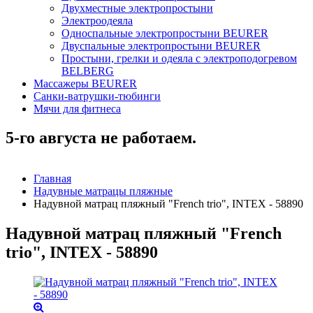
Двухместные электропростыни
Электроодеяла
Односпальные электропростыни BEURER
Двуспальные электропростыни BEURER
Простыни, грелки и одеяла с электроподогревом
BELBERG
Массажеры BEURER
Санки-ватрушки-тюбинги
Мячи для фитнеса
5-го августа не работаем.
Главная
Надувные матрацы пляжные
Надувной матрац пляжный "French trio", INTEX - 58890
Надувной матрац пляжный "French
trio", INTEX - 58890