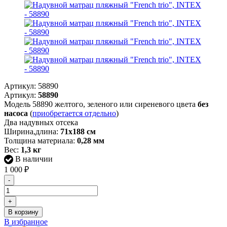
Артикул:
58890
Артикул:
58890
Модель 58890 желтого, зеленого или сиреневого цвета
без
насоса
(
приобретается отдельно
)
Два надувных отсека
Ширина,длина:
71х188 см
Толщина материала:
0,28 мм
Вес:
1,3 кг
В наличии
1 000
₽
-
+
В корзину
В избранное