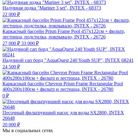
Надувная лодка "Mariner 3 set", INTEX - 68373
22 000
₽
Каркасный бассейн Prism Frame Pool 457х122см + фильтр,
лестница, подстилка, покрывало, INTEX - 26726
27 000
₽
33 000
₽
Надувной сап борд "AquaQuest 240 Youth SUP", INTEX 68241
24 500
₽
Каркасный бассейн Chevron Prism Frame Rectangular Pool
400х200х100см + фильтр и лестница, INTEX - 26780
0
₽
Песочный фильтрующий насос для воды SX2800, INTEX
26648
20 000
₽
Мы в социальных сетях