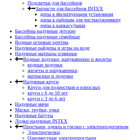
Подсветки для бассейнов
Запчасти для бассейнов INTEX
допы к фильтрующим установкам
допы к наборам для чистки/скиммеру
допы к каркасу/чаши
Бассейны надувные детские
Бассейны надувные семейные
Водные игровые центры
Надувные райдеры и игры на воде
Надувные матрацы пляжные
Водные ходунки, нарукавники и жилеты
водные ходунки
жилеты и нарукавники
матрасики и лодочки
Надувные круги
Круги для подростков и взрослых
круги с 6 до 10 лет
круги c 3 до 6 лет
Надувные мячи
Маски, трубки, очки
Надувные батуты
Лодки надувные INTEX
Простыни, одеяла и грелки с электроподогревом
Электрогрелки
Одноместные электропростыни