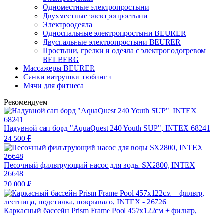
Одноместные электропростыни
Двухместные электропростыни
Электроодеяла
Односпальные электропростыни BEURER
Двуспальные электропростыни BEURER
Простыни, грелки и одеяла с электроподогревом
BELBERG
Массажеры BEURER
Санки-ватрушки-тюбинги
Мячи для фитнеса
Рекомендуем
Надувной сап борд "AquaQuest 240 Youth SUP", INTEX 68241
24 500
₽
Песочный фильтрующий насос для воды SX2800, INTEX
26648
20 000
₽
Каркасный бассейн Prism Frame Pool 457х122см + фильтр,