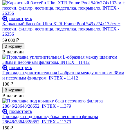
посмотреть
Каркасный бассейн Ultra XTR Frame Pool 549х274х132см +
песочн. фильтр, лестница, подстилка, покрывало, INTEX -
26356
59 000
₽
В корзину
В наличии
посмотреть
Прокладка уплотнительная L-образная между шлангом 38мм
и песочным фильтром, INTEX - 11412
100
₽
В корзину
В наличии
посмотреть
Прокладка под крышку бака песочного фильтра
28646/28648/28652, INTEX - 11379
150
₽