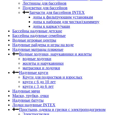
Лестницы для бассейнов
Подсветки для бассейнов
Запчасти для бассейнов INTEX
допы к фильтрующим установкам
допы к наборам для чистки/скиммеру
допы к каркасу/чаши
Бассейны надувные детские
Бассейны надувные семейные
Водные игровые центры
Надувные райдеры и игры на воде
Надувные матрацы пляжные
Водные ходунки, нарукавники и жилеты
водные ходунки
жилеты и нарукавники
матрасики и лодочки
Надувные круги
Круги для подростков и взрослых
круги с 6 до 10 лет
круги c 3 до 6 лет
Надувные мячи
Маски, трубки, очки
Надувные батуты
Лодки надувные INTEX
Простыни, одеяла и грелки с электроподогревом
Электрогрелки