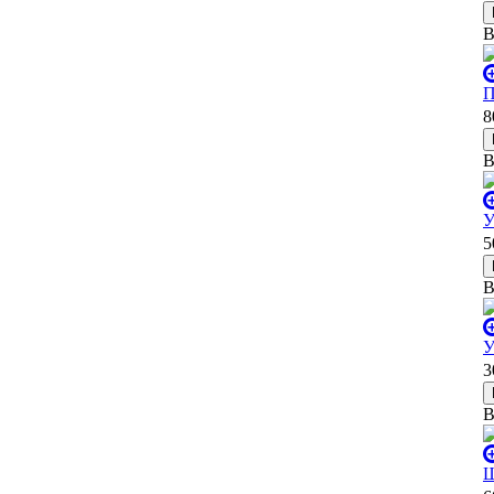
В
П
8
В
У
5
В
У
3
В
Ш