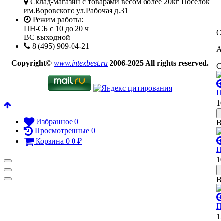
Склад-магазин с товарами весом более 20кг Посёлок
им.Воровского ул.Рабочая д.31
Режим работы:
ПН-СБ с 10 до 20 ч
О
ВС выходной
8 (495) 909-04-21
А
Copyright
©
www.intexbest.ru
2006-2025 All rights reserved.
С
П
1
Избранное
0
В
Просмотренные
0
Корзина
0
0
₽
П
1
В
П
1