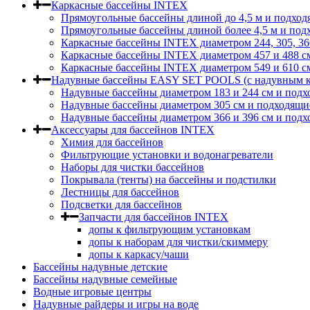
Каркасные бассейны INTEX
Прямоугольные бассейны длиной до 4,5 м и подход
Прямоугольные бассейны длиной более 4,5 м и под
Каркасные бассейны INTEX диаметром 244, 305, 36
Каркасные бассейны INTEX диаметром 457 и 488 c
Каркасные бассейны INTEX диаметром 549 и 610 с
Надувные бассейны EASY SET POOLS (с надувным к
Надувные бассейны диаметром 183 и 244 см и подх
Надувные бассейны диаметром 305 см и подходящи
Надувные бассейны диаметром 366 и 396 см и подх
Аксессуары для бассейнов INTEX
Химия для бассейнов
Фильтрующие установки и водонагреватели
Наборы для чистки бассейнов
Покрывала (тенты) на бассейны и подстилки
Лестницы для бассейнов
Подсветки для бассейнов
Запчасти для бассейнов INTEX
допы к фильтрующим установкам
допы к наборам для чистки/скиммеру
допы к каркасу/чаши
Бассейны надувные детские
Бассейны надувные семейные
Водные игровые центры
Надувные райдеры и игры на воде