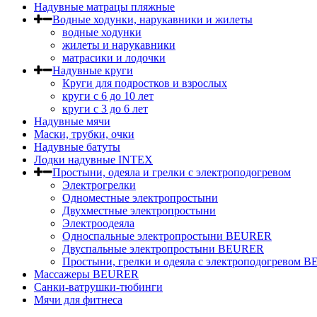
Надувные матрацы пляжные
Водные ходунки, нарукавники и жилеты
водные ходунки
жилеты и нарукавники
матрасики и лодочки
Надувные круги
Круги для подростков и взрослых
круги с 6 до 10 лет
круги c 3 до 6 лет
Надувные мячи
Маски, трубки, очки
Надувные батуты
Лодки надувные INTEX
Простыни, одеяла и грелки с электроподогревом
Электрогрелки
Одноместные электропростыни
Двухместные электропростыни
Электроодеяла
Односпальные электропростыни BEURER
Двуспальные электропростыни BEURER
Простыни, грелки и одеяла с электроподогревом
Массажеры BEURER
Санки-ватрушки-тюбинги
Мячи для фитнеса