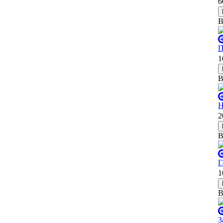
6
В
П
1
В
Н
2
В
Г
1
В
З