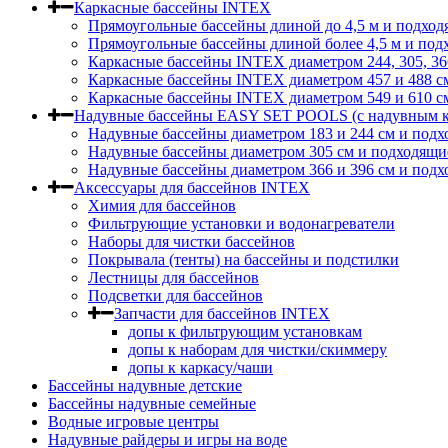
Каркасные бассейны INTEX
Прямоугольные бассейны длиной до 4,5 м и подход
Прямоугольные бассейны длиной более 4,5 м и под
Каркасные бассейны INTEX диаметром 244, 305, 36
Каркасные бассейны INTEX диаметром 457 и 488 c
Каркасные бассейны INTEX диаметром 549 и 610 с
Надувные бассейны EASY SET POOLS (с надувным к
Надувные бассейны диаметром 183 и 244 см и подх
Надувные бассейны диаметром 305 см и подходящи
Надувные бассейны диаметром 366 и 396 см и подх
Аксессуары для бассейнов INTEX
Химия для бассейнов
Фильтрующие установки и водонагреватели
Наборы для чистки бассейнов
Покрывала (тенты) на бассейны и подстилки
Лестницы для бассейнов
Подсветки для бассейнов
Запчасти для бассейнов INTEX
допы к фильтрующим установкам
допы к наборам для чистки/скиммеру
допы к каркасу/чаши
Бассейны надувные детские
Бассейны надувные семейные
Водные игровые центры
Надувные райдеры и игры на воде