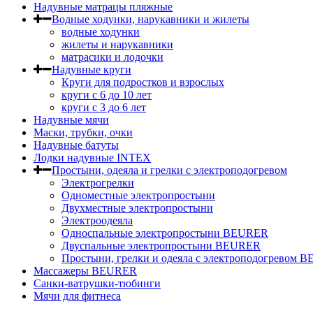
Надувные матрацы пляжные
Водные ходунки, нарукавники и жилеты
водные ходунки
жилеты и нарукавники
матрасики и лодочки
Надувные круги
Круги для подростков и взрослых
круги с 6 до 10 лет
круги c 3 до 6 лет
Надувные мячи
Маски, трубки, очки
Надувные батуты
Лодки надувные INTEX
Простыни, одеяла и грелки с электроподогревом
Электрогрелки
Одноместные электропростыни
Двухместные электропростыни
Электроодеяла
Односпальные электропростыни BEURER
Двуспальные электропростыни BEURER
Простыни, грелки и одеяла с электроподогревом
Массажеры BEURER
Санки-ватрушки-тюбинги
Мячи для фитнеса