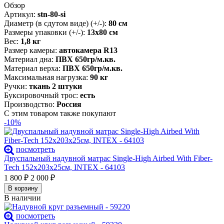
Обзор
Артикул:
stn-80-si
Диаметр (в сдутом виде) (+/-):
80 см
Размеры упаковки (+/-):
13х80 см
Вес:
1,8 кг
Размер камеры:
автокамера R13
Материал дна:
ПВХ 650гр/м.кв.
Материал верха:
ПВХ 650гр/м.кв.
Максимальная нагрузка:
90 кг
Ручки:
ткань 2 штуки
Буксировочный трос:
есть
Производство:
Россия
С этим товаром также покупают
-10%
посмотреть
Двуспальный надувной матрас Single-High Airbed With Fiber-
Tech 152х203х25см, INTEX - 64103
1 800
₽
2 000
₽
В корзину
В наличии
посмотреть