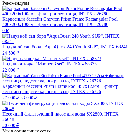
Рекомендуем
Каркасный бассейн Chevron Prism Frame Rectangular Pool
400х200х100см + фильтр и лестница, INTEX - 26780
0
₽
Надувной сап борд "AquaQuest 240 Youth SUP", INTEX 68241
24 500
₽
Надувная лодка "Mariner 3 set", INTEX - 68373
22 000
₽
Каркасный бассейн Prism Frame Pool 457х122см + фильтр,
лестница, подстилка, покрывало, INTEX - 26726
27 000
₽
33 000
₽
Песочный фильтрующий насос для воды SX2800, INTEX
26648
20 000
₽
Мы в социальных сетях