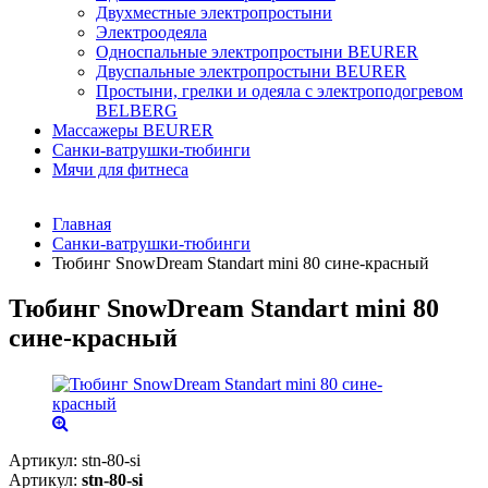
Двухместные электропростыни
Электроодеяла
Односпальные электропростыни BEURER
Двуспальные электропростыни BEURER
Простыни, грелки и одеяла с электроподогревом
BELBERG
Массажеры BEURER
Санки-ватрушки-тюбинги
Мячи для фитнеса
Главная
Санки-ватрушки-тюбинги
Тюбинг SnowDream Standart mini 80 сине-красный
Тюбинг SnowDream Standart mini 80
сине-красный
Артикул:
stn-80-si
Артикул:
stn-80-si