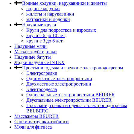
Водные ходунки, нарукавники и жилеты
водные ходунки
жилеты и нарукавники
матрасики и лодочки
Надувные круги
Круги для подростков и взрослых
круги с 6 до 10 лет
круги c 3 до 6 лет
Надувные мячи
Маски, трубки, очки
Надувные батуты
Лодки надувные INTEX
Простыни, одеяла и грелки с электроподогревом
Электрогрелки
Одноместные электропростыни
Двухместные электропростыни
Электроодеяла
Односпальные электропростыни BEURER
Двуспальные электропростыни BEURER
Простыни, грелки и одеяла с электроподогревом
BELBERG
Массажеры BEURER
Санки-ватрушки-тюбинги
Мячи для фитнеса