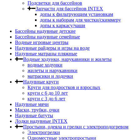
Подсветки для бассейнов
Запчасти для бассейнов INTEX
допы к фильтрующим установкам
допы к наборам для чистки/скиммеру
допы к каркасу/чаши
Бассейны надувные детские
Бассейны надувные семейные
Водные игровые центры
Надувные райдеры и игры на воде
Надувные матрацы пляжные
Водные ходунки, нарукавники и жилеты
водные ходунки
жилеты и нарукавники
матрасики и лодочки
Надувные круги
Круги для подростков и взрослых
круги с 6 до 10 лет
круги c 3 до 6 лет
Надувные мячи
Маски, трубки, очки
Надувные батуты
Лодки надувные INTEX
Простыни, одеяла и грелки с электроподогревом
Электрогрелки
Одноместные электропростыни