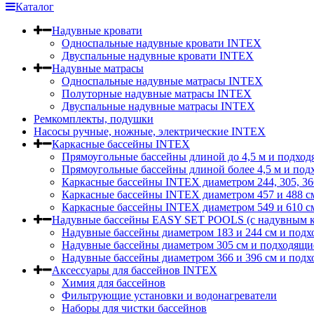
Каталог
Надувные кровати
Односпальные надувные кровати INTEX
Двуспальные надувные кровати INTEX
Надувные матрасы
Односпальные надувные матрасы INTEX
Полуторные надувные матрасы INTEX
Двуспальные надувные матрасы INTEX
Ремкомплекты, подушки
Насосы ручные, ножные, электрические INTEX
Каркасные бассейны INTEX
Прямоугольные бассейны длиной до 4,5 м и подход
Прямоугольные бассейны длиной более 4,5 м и под
Каркасные бассейны INTEX диаметром 244, 305, 36
Каркасные бассейны INTEX диаметром 457 и 488 c
Каркасные бассейны INTEX диаметром 549 и 610 с
Надувные бассейны EASY SET POOLS (с надувным к
Надувные бассейны диаметром 183 и 244 см и подх
Надувные бассейны диаметром 305 см и подходящи
Надувные бассейны диаметром 366 и 396 см и подх
Аксессуары для бассейнов INTEX
Химия для бассейнов
Фильтрующие установки и водонагреватели
Наборы для чистки бассейнов