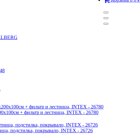
 BELBERG
00х100см + фильтр и лестница, INTEX - 26780
ница, подстилка, покрывало, INTEX - 26726