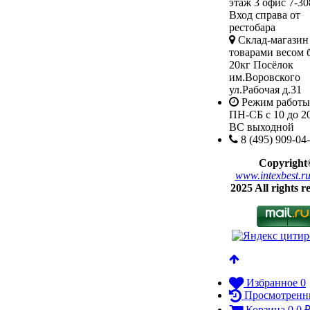
этаж 3 офис 7-30
Вход справа от
рестобара
Склад-магазин
товарами весом 
20кг Посёлок
им.Воровского
ул.Рабочая д.31
Режим работы
ПН-СБ с 10 до 2
ВС выходной
8 (495) 909-04
Copyright
www.intexbest.r
2025 All rights r
Избранное
0
Просмотренн
Корзина
0
0