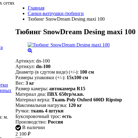
х сетях
Главная
Санки-ватрушки-тюбинги
Тюбинг SnowDream Desing maxi 100
Тюбинг SnowDream Desing maxi 100
та
Артикул:
dn-100
Артикул:
dn-100
Диаметр (в сдутом виде) (+/-):
100 см
Размеры упаковки (+/-):
15х100 см
Вес:
3 кг
отки
Размер камеры:
автокамера R15
анных
Материал дна:
ПВХ 650гр/м.кв.
Материал верха:
Ткань Poly Oxford 600D Ripstop
Максимальная нагрузка:
120 кг
Ручки:
ткань 4 штуки
Буксировочный трос:
есть
: м.
Производство:
Россия
В наличии
2 100
₽