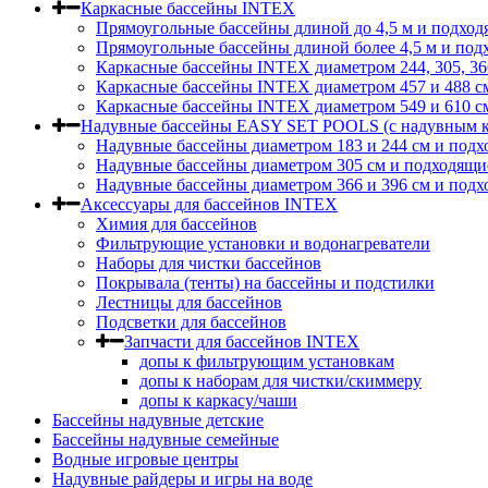
Каркасные бассейны INTEX
Прямоугольные бассейны длиной до 4,5 м и подход
Прямоугольные бассейны длиной более 4,5 м и под
Каркасные бассейны INTEX диаметром 244, 305, 36
Каркасные бассейны INTEX диаметром 457 и 488 c
Каркасные бассейны INTEX диаметром 549 и 610 с
Надувные бассейны EASY SET POOLS (с надувным к
Надувные бассейны диаметром 183 и 244 см и подх
Надувные бассейны диаметром 305 см и подходящи
Надувные бассейны диаметром 366 и 396 см и подх
Аксессуары для бассейнов INTEX
Химия для бассейнов
Фильтрующие установки и водонагреватели
Наборы для чистки бассейнов
Покрывала (тенты) на бассейны и подстилки
Лестницы для бассейнов
Подсветки для бассейнов
Запчасти для бассейнов INTEX
допы к фильтрующим установкам
допы к наборам для чистки/скиммеру
допы к каркасу/чаши
Бассейны надувные детские
Бассейны надувные семейные
Водные игровые центры
Надувные райдеры и игры на воде