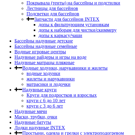
Покрывала (тенты) на бассейны и подстилки
Лестницы для бассейнов
Подсветки для бассейнов
Запчасти для бассейнов INTEX
допы к фильтрующим установкам
допы к наборам для чистки/скиммеру
допы к каркасу/чаши
Бассейны надувные детские
Бассейны надувные семейные
Водные игровые центры
Надувные райдеры и игры на воде
Надувные матрацы пляжные
Водные ходунки, нарукавники и жилеты
водные ходунки
жилеты и нарукавники
матрасики и лодочки
Надувные круги
Круги для подростков и взрослых
круги с 6 до 10 лет
круги c 3 до 6 лет
Надувные мячи
Маски, трубки, очки
Надувные батуты
Лодки надувные INTEX
Простыни, одеяла и грелки с электроподогревом