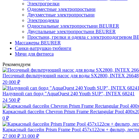
Электрогрелки
Одноместные электропростыни
Двухместные электропростыни
Электроодеяла
Односпальные электропростыни BEURER
Двуспальные электропростыни BEURER
Простыни, грелки и одеяла с электроподогревом
Массажеры BEURER
Санки-ватрушки-тюбинги
Мячи для фитнеса
Рекомендуем
Песочный фильтрующий насос для воды SX2800, INTEX 26648
20 000
₽
Надувной сап борд "AquaQuest 240 Youth SUP", INTEX 68241
24 500
₽
Каркасный бассейн Chevron Prism Frame Rectangular Pool 400х2
0
₽
Каркасный бассейн Prism Frame Pool 457х122см + фильтр, лест
27 000
₽
33 000
₽