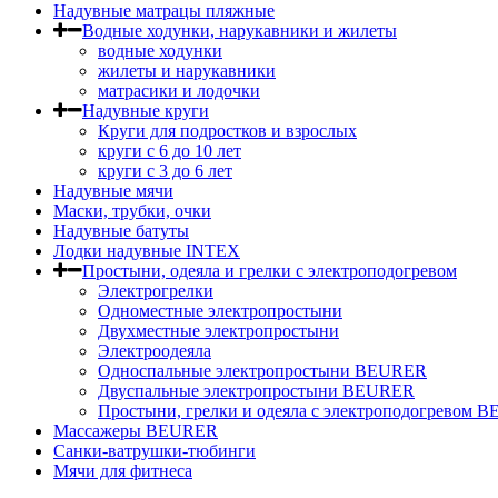
Надувные матрацы пляжные
Водные ходунки, нарукавники и жилеты
водные ходунки
жилеты и нарукавники
матрасики и лодочки
Надувные круги
Круги для подростков и взрослых
круги с 6 до 10 лет
круги c 3 до 6 лет
Надувные мячи
Маски, трубки, очки
Надувные батуты
Лодки надувные INTEX
Простыни, одеяла и грелки с электроподогревом
Электрогрелки
Одноместные электропростыни
Двухместные электропростыни
Электроодеяла
Односпальные электропростыни BEURER
Двуспальные электропростыни BEURER
Простыни, грелки и одеяла с электроподогревом
Массажеры BEURER
Санки-ватрушки-тюбинги
Мячи для фитнеса