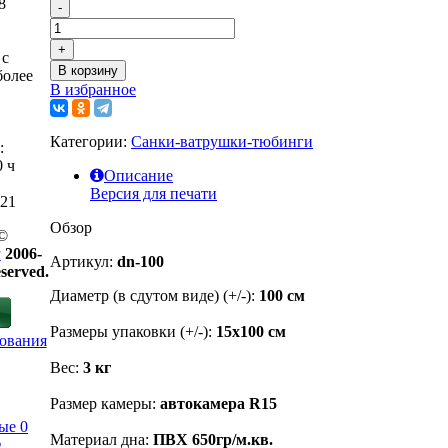
8
-
+
 с
В корзину
более
В избранное
Категории:
Санки-ватрушки-тюбинги
:
0 ч
Описание
Версия для печати
-21
Обзор
©
u
2006-
Артикул:
dn-100
eserved.
Диаметр (в сдутом виде) (+/-):
100 см
Размеры упаковки (+/-):
15х100 см
Вес:
3 кг
Размер камеры:
автокамера R15
ые
0
Материал дна:
ПВХ 650гр/м.кв.
₽