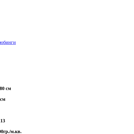
тюбинги
80 см
 см
R13
0гр./м.кв.