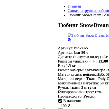
Главная
Санки-ватрушки-тюбин
Тюбинг SnowDream Base
Тюбинг SnowDream
Артикул:
bsn-80-o
Артикул:
bsn-80-o
Диаметр (в сдутом виде) (+/-):
Размеры упаковки (+/-):
13х80
Вес:
1,5 кг
Размер камеры:
автокамера 
Материал дна:
нейлон/ПВХ 50
Материал верха:
Ткань Poly 
Максимальная нагрузка:
50 кг
Ручки:
ткань 2 штуки
Буксировочный трос:
есть
Производство:
Россия
В наличии
1 100
₽