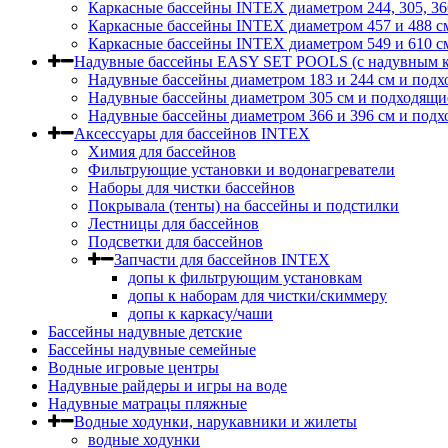
Каркасные бассейны INTEX диаметром 244, 305, 36
Каркасные бассейны INTEX диаметром 457 и 488 c
Каркасные бассейны INTEX диаметром 549 и 610 с
Надувные бассейны EASY SET POOLS (с надувным к
Надувные бассейны диаметром 183 и 244 см и подх
Надувные бассейны диаметром 305 см и подходящи
Надувные бассейны диаметром 366 и 396 см и подх
Аксессуары для бассейнов INTEX
Химия для бассейнов
Фильтрующие установки и водонагреватели
Наборы для чистки бассейнов
Покрывала (тенты) на бассейны и подстилки
Лестницы для бассейнов
Подсветки для бассейнов
Запчасти для бассейнов INTEX
допы к фильтрующим установкам
допы к наборам для чистки/скиммеру
допы к каркасу/чаши
Бассейны надувные детские
Бассейны надувные семейные
Водные игровые центры
Надувные райдеры и игры на воде
Надувные матрацы пляжные
Водные ходунки, нарукавники и жилеты
водные ходунки