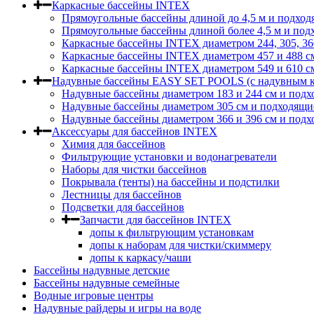
Каркасные бассейны INTEX
Прямоугольные бассейны длиной до 4,5 м и подход
Прямоугольные бассейны длиной более 4,5 м и под
Каркасные бассейны INTEX диаметром 244, 305, 36
Каркасные бассейны INTEX диаметром 457 и 488 c
Каркасные бассейны INTEX диаметром 549 и 610 с
Надувные бассейны EASY SET POOLS (с надувным к
Надувные бассейны диаметром 183 и 244 см и подх
Надувные бассейны диаметром 305 см и подходящи
Надувные бассейны диаметром 366 и 396 см и подх
Аксессуары для бассейнов INTEX
Химия для бассейнов
Фильтрующие установки и водонагреватели
Наборы для чистки бассейнов
Покрывала (тенты) на бассейны и подстилки
Лестницы для бассейнов
Подсветки для бассейнов
Запчасти для бассейнов INTEX
допы к фильтрующим установкам
допы к наборам для чистки/скиммеру
допы к каркасу/чаши
Бассейны надувные детские
Бассейны надувные семейные
Водные игровые центры
Надувные райдеры и игры на воде