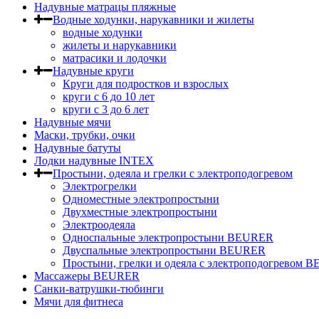
Надувные матрацы пляжные
Водные ходунки, нарукавники и жилеты
водные ходунки
жилеты и нарукавники
матрасики и лодочки
Надувные круги
Круги для подростков и взрослых
круги с 6 до 10 лет
круги c 3 до 6 лет
Надувные мячи
Маски, трубки, очки
Надувные батуты
Лодки надувные INTEX
Простыни, одеяла и грелки с электроподогревом
Электрогрелки
Одноместные электропростыни
Двухместные электропростыни
Электроодеяла
Односпальные электропростыни BEURER
Двуспальные электропростыни BEURER
Простыни, грелки и одеяла с электроподогревом
Массажеры BEURER
Санки-ватрушки-тюбинги
Мячи для фитнеса