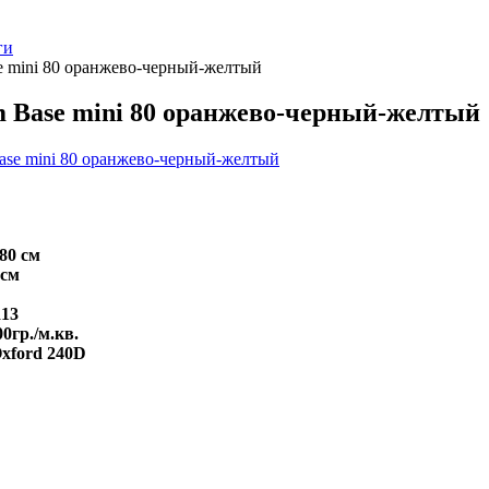
ги
 mini 80 оранжево-черный-желтый
 Base mini 80 оранжево-черный-желтый
80 см
 см
R13
0гр./м.кв.
Oxford 240D