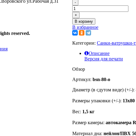
.Воровского ул.Рабочая д.31
-
+
В корзину
В избранное
ights reserved.
Категории:
Санки-ватрушки-
Описание
Версия для печати
Обзор
Артикул:
bsn-80-o
Диаметр (в сдутом виде) (+/-):
Размеры упаковки (+/-):
13х80
Вес:
1,5 кг
Размер камеры:
автокамера 
Материал дна:
нейлон/ПВХ 50