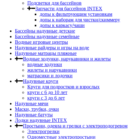
Подсветки для бассейнов
Запчасти для бассейнов INTEX
допы к фильтрующим установкам
допы к наборам для чистки/скиммеру
допы к каркасу/чаши
Бассейны надувные детские
Бассейны надувные семейные
Водные игровые центры
Надувные райдеры и игры на воде
Надувные матрацы пляжные
Водные ходунки, нарукавники и жилеты
водные ходунки
жилеты и нарукавники
матрасики и лодочки
Надувные круги
Круги для подростков и взрослых
круги с 6 до 10 лет
круги c 3 до 6 лет
Надувные мячи
Маски, трубки, очки
Надувные батуты
Лодки надувные INTEX
Простыни, одеяла и грелки с электроподогревом
Электрогрелки
Одноместные электропростыни