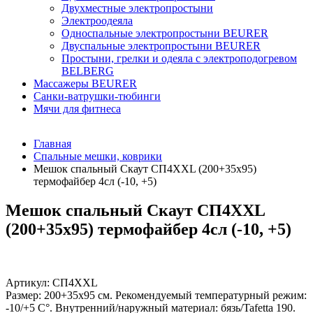
Двухместные электропростыни
Электроодеяла
Односпальные электропростыни BEURER
Двуспальные электропростыни BEURER
Простыни, грелки и одеяла с электроподогревом
BELBERG
Массажеры BEURER
Санки-ватрушки-тюбинги
Мячи для фитнеса
Главная
Спальные мешки, коврики
Мешок спальный Скаут CП4XXL (200+35x95)
термофайбер 4сл (-10, +5)
Мешок спальный Скаут CП4XXL
(200+35x95) термофайбер 4сл (-10, +5)
Артикул:
CП4XXL
Размер: 200+35х95 см. Рекомендуемый температурный режим:
-10/+5 С°. Внутренний/наружный материал: бязь/Tafetta 190.