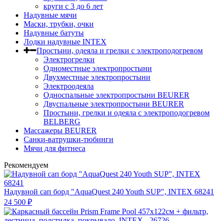
круги c 3 до 6 лет
Надувные мячи
Маски, трубки, очки
Надувные батуты
Лодки надувные INTEX
Простыни, одеяла и грелки с электроподогревом
Электрогрелки
Одноместные электропростыни
Двухместные электропростыни
Электроодеяла
Односпальные электропростыни BEURER
Двуспальные электропростыни BEURER
Простыни, грелки и одеяла с электроподогревом
BELBERG
Массажеры BEURER
Санки-ватрушки-тюбинги
Мячи для фитнеса
Рекомендуем
Надувной сап борд "AquaQuest 240 Youth SUP", INTEX 68241
24 500
₽