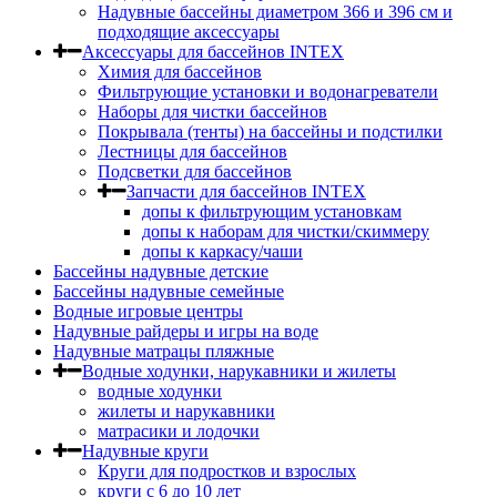
Надувные бассейны диаметром 366 и 396 см и
подходящие аксессуары
Аксессуары для бассейнов INTEX
Химия для бассейнов
Фильтрующие установки и водонагреватели
Наборы для чистки бассейнов
Покрывала (тенты) на бассейны и подстилки
Лестницы для бассейнов
Подсветки для бассейнов
Запчасти для бассейнов INTEX
допы к фильтрующим установкам
допы к наборам для чистки/скиммеру
допы к каркасу/чаши
Бассейны надувные детские
Бассейны надувные семейные
Водные игровые центры
Надувные райдеры и игры на воде
Надувные матрацы пляжные
Водные ходунки, нарукавники и жилеты
водные ходунки
жилеты и нарукавники
матрасики и лодочки
Надувные круги
Круги для подростков и взрослых
круги с 6 до 10 лет