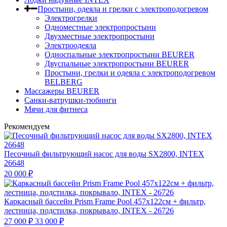
Простыни, одеяла и грелки с электроподогревом
Электрогрелки
Одноместные электропростыни
Двухместные электропростыни
Электроодеяла
Односпальные электропростыни BEURER
Двуспальные электропростыни BEURER
Простыни, грелки и одеяла с электроподогревом
BELBERG
Массажеры BEURER
Санки-ватрушки-тюбинги
Мячи для фитнеса
Рекомендуем
Песочный фильтрующий насос для воды SX2800, INTEX
26648
20 000
₽
Каркасный бассейн Prism Frame Pool 457х122см + фильтр,
лестница, подстилка, покрывало, INTEX - 26726
27 000
₽
33 000
₽