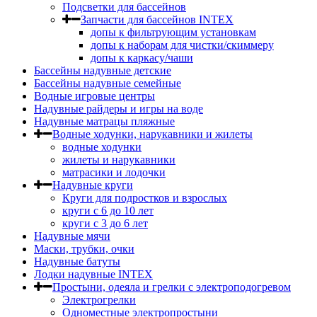
Подсветки для бассейнов
Запчасти для бассейнов INTEX
допы к фильтрующим установкам
допы к наборам для чистки/скиммеру
допы к каркасу/чаши
Бассейны надувные детские
Бассейны надувные семейные
Водные игровые центры
Надувные райдеры и игры на воде
Надувные матрацы пляжные
Водные ходунки, нарукавники и жилеты
водные ходунки
жилеты и нарукавники
матрасики и лодочки
Надувные круги
Круги для подростков и взрослых
круги с 6 до 10 лет
круги c 3 до 6 лет
Надувные мячи
Маски, трубки, очки
Надувные батуты
Лодки надувные INTEX
Простыни, одеяла и грелки с электроподогревом
Электрогрелки
Одноместные электропростыни