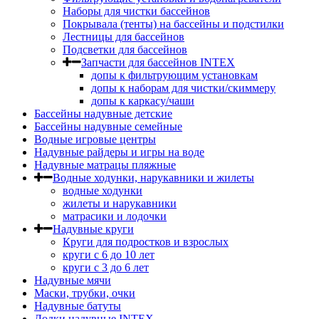
Наборы для чистки бассейнов
Покрывала (тенты) на бассейны и подстилки
Лестницы для бассейнов
Подсветки для бассейнов
Запчасти для бассейнов INTEX
допы к фильтрующим установкам
допы к наборам для чистки/скиммеру
допы к каркасу/чаши
Бассейны надувные детские
Бассейны надувные семейные
Водные игровые центры
Надувные райдеры и игры на воде
Надувные матрацы пляжные
Водные ходунки, нарукавники и жилеты
водные ходунки
жилеты и нарукавники
матрасики и лодочки
Надувные круги
Круги для подростков и взрослых
круги с 6 до 10 лет
круги c 3 до 6 лет
Надувные мячи
Маски, трубки, очки
Надувные батуты
Лодки надувные INTEX