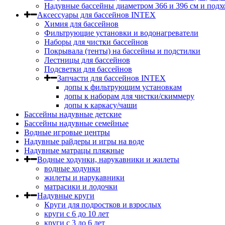
Надувные бассейны диаметром 366 и 396 см и подх
Аксессуары для бассейнов INTEX
Химия для бассейнов
Фильтрующие установки и водонагреватели
Наборы для чистки бассейнов
Покрывала (тенты) на бассейны и подстилки
Лестницы для бассейнов
Подсветки для бассейнов
Запчасти для бассейнов INTEX
допы к фильтрующим установкам
допы к наборам для чистки/скиммеру
допы к каркасу/чаши
Бассейны надувные детские
Бассейны надувные семейные
Водные игровые центры
Надувные райдеры и игры на воде
Надувные матрацы пляжные
Водные ходунки, нарукавники и жилеты
водные ходунки
жилеты и нарукавники
матрасики и лодочки
Надувные круги
Круги для подростков и взрослых
круги с 6 до 10 лет
круги c 3 до 6 лет