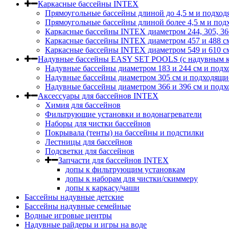
Каркасные бассейны INTEX
Прямоугольные бассейны длиной до 4,5 м и подход
Прямоугольные бассейны длиной более 4,5 м и под
Каркасные бассейны INTEX диаметром 244, 305, 36
Каркасные бассейны INTEX диаметром 457 и 488 c
Каркасные бассейны INTEX диаметром 549 и 610 с
Надувные бассейны EASY SET POOLS (с надувным к
Надувные бассейны диаметром 183 и 244 см и подх
Надувные бассейны диаметром 305 см и подходящи
Надувные бассейны диаметром 366 и 396 см и подх
Аксессуары для бассейнов INTEX
Химия для бассейнов
Фильтрующие установки и водонагреватели
Наборы для чистки бассейнов
Покрывала (тенты) на бассейны и подстилки
Лестницы для бассейнов
Подсветки для бассейнов
Запчасти для бассейнов INTEX
допы к фильтрующим установкам
допы к наборам для чистки/скиммеру
допы к каркасу/чаши
Бассейны надувные детские
Бассейны надувные семейные
Водные игровые центры
Надувные райдеры и игры на воде