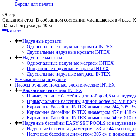
Версия для печати
Обзор
Складной стол. В собранном состоянии уменьшается в 4 раза.
8,5 кг. Нагрузка до 40 кг.
Каталог
Надувные кровати
Односпальные надувные кровати INTEX
Двуспальные надувные кровати INTEX
Надувные матрасы
Односпальные надувные матрасы INTEX
Полуторные надувные матрасы INTEX
Двуспальные надувные матрасы INTEX
Ремкомплекты, подушки
Насосы ручные, ножные, электрические INTEX
Каркасные бассейны INTEX
Прямоугольные бассейны длиной до 4,5 м и подход
Прямоугольные бассейны длиной более 4,5 м и под
Каркасные бассейны INTEX диаметром 244, 305, 36
Каркасные бассейны INTEX диаметром 457 и 488 c
Каркасные бассейны INTEX диаметром 549 и 610 с
Надувные бассейны EASY SET POOLS (с надувным к
Надувные бассейны диаметром 183 и 244 см и подх
Надувные бассейны диаметром 305 см и подходящи