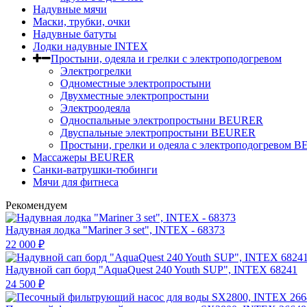
Надувные мячи
Маски, трубки, очки
Надувные батуты
Лодки надувные INTEX
Простыни, одеяла и грелки с электроподогревом
Электрогрелки
Одноместные электропростыни
Двухместные электропростыни
Электроодеяла
Односпальные электропростыни BEURER
Двуспальные электропростыни BEURER
Простыни, грелки и одеяла с электроподогревом
Массажеры BEURER
Санки-ватрушки-тюбинги
Мячи для фитнеса
Рекомендуем
Надувная лодка "Mariner 3 set", INTEX - 68373
22 000
₽
Надувной сап борд "AquaQuest 240 Youth SUP", INTEX 68241
24 500
₽