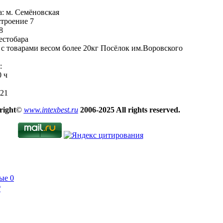
: м. Семёновская
строение 7
8
естобара
с товарами весом более 20кг Посёлок им.Воровского
:
0 ч
-21
right
©
www.intexbest.ru
2006-2025 All rights reserved.
ые
0
₽