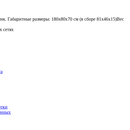
ик. Габаритные размеры: 180х80х70 см (в сборе 81х46х15)Вес
х сетях
та
отки
анных