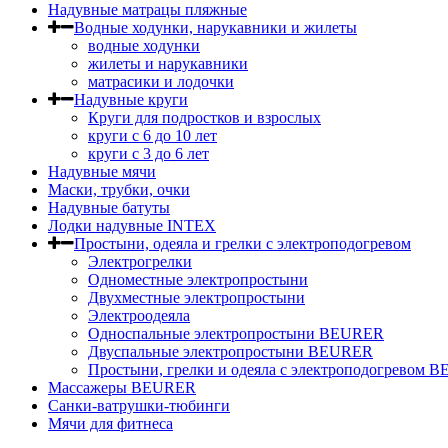
Надувные матрацы пляжные
Водные ходунки, нарукавники и жилеты
водные ходунки
жилеты и нарукавники
матрасики и лодочки
Надувные круги
Круги для подростков и взрослых
круги с 6 до 10 лет
круги c 3 до 6 лет
Надувные мячи
Маски, трубки, очки
Надувные батуты
Лодки надувные INTEX
Простыни, одеяла и грелки с электроподогревом
Электрогрелки
Одноместные электропростыни
Двухместные электропростыни
Электроодеяла
Односпальные электропростыни BEURER
Двуспальные электропростыни BEURER
Простыни, грелки и одеяла с электроподогревом
Массажеры BEURER
Санки-ватрушки-тюбинги
Мячи для фитнеса