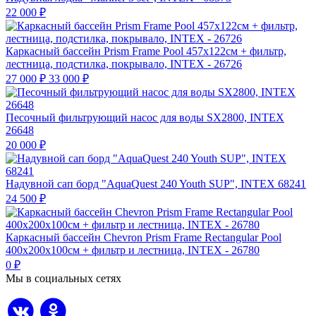
22 000
₽
Каркасный бассейн Prism Frame Pool 457х122см + фильтр,
лестница, подстилка, покрывало, INTEX - 26726
27 000
₽
33 000
₽
Песочный фильтрующий насос для воды SX2800, INTEX
26648
20 000
₽
Надувной сап борд "AquaQuest 240 Youth SUP", INTEX 68241
24 500
₽
Каркасный бассейн Chevron Prism Frame Rectangular Pool
400х200х100см + фильтр и лестница, INTEX - 26780
0
₽
Мы в социальных сетях