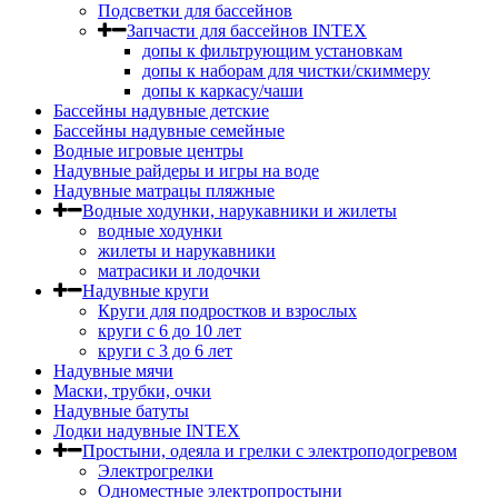
Подсветки для бассейнов
Запчасти для бассейнов INTEX
допы к фильтрующим установкам
допы к наборам для чистки/скиммеру
допы к каркасу/чаши
Бассейны надувные детские
Бассейны надувные семейные
Водные игровые центры
Надувные райдеры и игры на воде
Надувные матрацы пляжные
Водные ходунки, нарукавники и жилеты
водные ходунки
жилеты и нарукавники
матрасики и лодочки
Надувные круги
Круги для подростков и взрослых
круги с 6 до 10 лет
круги c 3 до 6 лет
Надувные мячи
Маски, трубки, очки
Надувные батуты
Лодки надувные INTEX
Простыни, одеяла и грелки с электроподогревом
Электрогрелки
Одноместные электропростыни