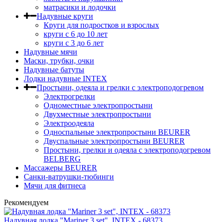
матрасики и лодочки
Надувные круги
Круги для подростков и взрослых
круги с 6 до 10 лет
круги c 3 до 6 лет
Надувные мячи
Маски, трубки, очки
Надувные батуты
Лодки надувные INTEX
Простыни, одеяла и грелки с электроподогревом
Электрогрелки
Одноместные электропростыни
Двухместные электропростыни
Электроодеяла
Односпальные электропростыни BEURER
Двуспальные электропростыни BEURER
Простыни, грелки и одеяла с электроподогревом
BELBERG
Массажеры BEURER
Санки-ватрушки-тюбинги
Мячи для фитнеса
Рекомендуем
Надувная лодка "Mariner 3 set", INTEX - 68373