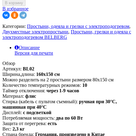
В корзину
В избранное
Категории:
Простыни, одеяла и грелки с электроподогревом
,
Двухместные электропростыни
,
Простыни, грелки и одеяла с
электроподогревом BELBERG
Описание
Версия для печати
Обзор
Артикул:
BL02
Ширина,длина:
160х150 см
Можно разделить на 2 простыни размером 80х150 см
Количество температурных режимов:
10
Таймер отключения:
через 1-9 часов
Материал:
флис
Стирка (кабель с пультом съемный):
ручная при 30°C,
машинная при 40°C
Дисплей:
с подсветкой
Потребляемая мощность:
два по 60 Вт
Защита от перегрева:
есть
Вес:
2,3 кг
Страна бренда:
Германия, произведено в Китае