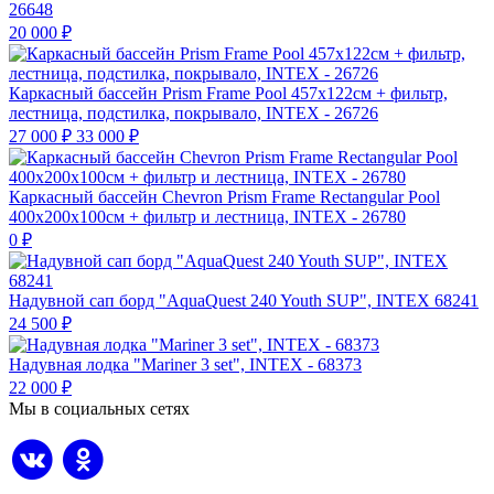
26648
20 000
₽
Каркасный бассейн Prism Frame Pool 457х122см + фильтр,
лестница, подстилка, покрывало, INTEX - 26726
27 000
₽
33 000
₽
Каркасный бассейн Chevron Prism Frame Rectangular Pool
400х200х100см + фильтр и лестница, INTEX - 26780
0
₽
Надувной сап борд "AquaQuest 240 Youth SUP", INTEX 68241
24 500
₽
Надувная лодка "Mariner 3 set", INTEX - 68373
22 000
₽
Мы в социальных сетях