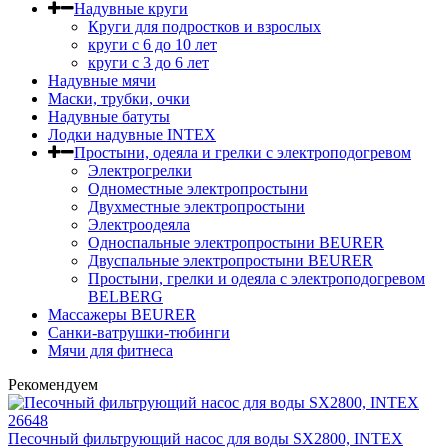
Надувные круги
Круги для подростков и взрослых
круги с 6 до 10 лет
круги c 3 до 6 лет
Надувные мячи
Маски, трубки, очки
Надувные батуты
Лодки надувные INTEX
Простыни, одеяла и грелки с электроподогревом
Электрогрелки
Одноместные электропростыни
Двухместные электропростыни
Электроодеяла
Односпальные электропростыни BEURER
Двуспальные электропростыни BEURER
Простыни, грелки и одеяла с электроподогревом
BELBERG
Массажеры BEURER
Санки-ватрушки-тюбинги
Мячи для фитнеса
Рекомендуем
Песочный фильтрующий насос для воды SX2800, INTEX