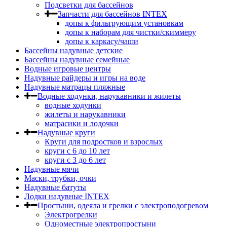
Подсветки для бассейнов
Запчасти для бассейнов INTEX
допы к фильтрующим установкам
допы к наборам для чистки/скиммеру
допы к каркасу/чаши
Бассейны надувные детские
Бассейны надувные семейные
Водные игровые центры
Надувные райдеры и игры на воде
Надувные матрацы пляжные
Водные ходунки, нарукавники и жилеты
водные ходунки
жилеты и нарукавники
матрасики и лодочки
Надувные круги
Круги для подростков и взрослых
круги с 6 до 10 лет
круги c 3 до 6 лет
Надувные мячи
Маски, трубки, очки
Надувные батуты
Лодки надувные INTEX
Простыни, одеяла и грелки с электроподогревом
Электрогрелки
Одноместные электропростыни