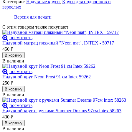
Категории:
Надувные круги
,
Круги для подростков и
взрослых
Версия для печати
С этим товаром также покупают
посмотреть
Надувной матрац пляжный "Neon mat", INTEX - 59717
450
₽
В корзину
В наличии
посмотреть
Надувной круг Neon Frost 91 см Intex 59262
250
₽
В корзину
В наличии
посмотреть
Надувной круг с ручками Summer Dreams 97см Intex 58263
430
₽
В корзину
В наличии