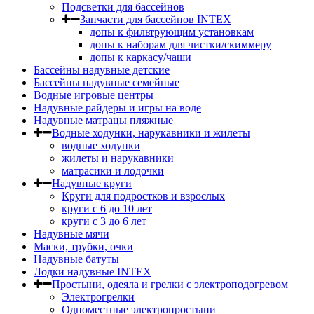
Подсветки для бассейнов
Запчасти для бассейнов INTEX
допы к фильтрующим установкам
допы к наборам для чистки/скиммеру
допы к каркасу/чаши
Бассейны надувные детские
Бассейны надувные семейные
Водные игровые центры
Надувные райдеры и игры на воде
Надувные матрацы пляжные
Водные ходунки, нарукавники и жилеты
водные ходунки
жилеты и нарукавники
матрасики и лодочки
Надувные круги
Круги для подростков и взрослых
круги с 6 до 10 лет
круги c 3 до 6 лет
Надувные мячи
Маски, трубки, очки
Надувные батуты
Лодки надувные INTEX
Простыни, одеяла и грелки с электроподогревом
Электрогрелки
Одноместные электропростыни