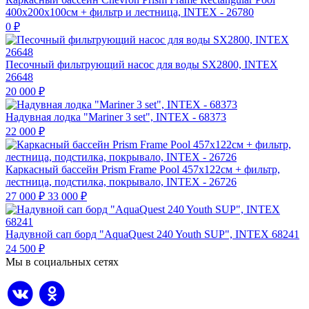
400х200х100см + фильтр и лестница, INTEX - 26780
0
₽
Песочный фильтрующий насос для воды SX2800, INTEX
26648
20 000
₽
Надувная лодка "Mariner 3 set", INTEX - 68373
22 000
₽
Каркасный бассейн Prism Frame Pool 457х122см + фильтр,
лестница, подстилка, покрывало, INTEX - 26726
27 000
₽
33 000
₽
Надувной сап борд "AquaQuest 240 Youth SUP", INTEX 68241
24 500
₽
Мы в социальных сетях