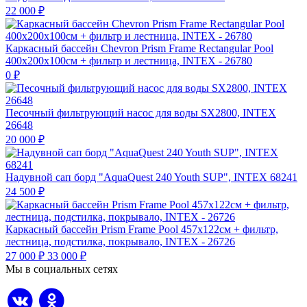
22 000
₽
Каркасный бассейн Chevron Prism Frame Rectangular Pool
400х200х100см + фильтр и лестница, INTEX - 26780
0
₽
Песочный фильтрующий насос для воды SX2800, INTEX
26648
20 000
₽
Надувной сап борд "AquaQuest 240 Youth SUP", INTEX 68241
24 500
₽
Каркасный бассейн Prism Frame Pool 457х122см + фильтр,
лестница, подстилка, покрывало, INTEX - 26726
27 000
₽
33 000
₽
Мы в социальных сетях