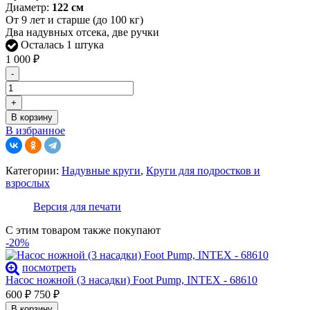
Диаметр:
122 см
От 9 лет и старше (до 100 кг)
Два надувных отсека, две ручки
Осталась 1 штука
1 000
₽
-
+
В корзину
В избранное
Категории:
Надувные круги
,
Круги для подростков и
взрослых
Версия для печати
С этим товаром также покупают
-20%
посмотреть
Насос ножной (3 насадки) Foot Pump, INTEX - 68610
600
₽
750
₽
В корзину