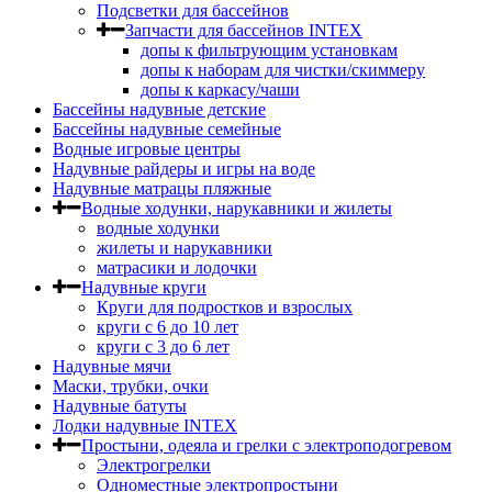
Подсветки для бассейнов
Запчасти для бассейнов INTEX
допы к фильтрующим установкам
допы к наборам для чистки/скиммеру
допы к каркасу/чаши
Бассейны надувные детские
Бассейны надувные семейные
Водные игровые центры
Надувные райдеры и игры на воде
Надувные матрацы пляжные
Водные ходунки, нарукавники и жилеты
водные ходунки
жилеты и нарукавники
матрасики и лодочки
Надувные круги
Круги для подростков и взрослых
круги с 6 до 10 лет
круги c 3 до 6 лет
Надувные мячи
Маски, трубки, очки
Надувные батуты
Лодки надувные INTEX
Простыни, одеяла и грелки с электроподогревом
Электрогрелки
Одноместные электропростыни