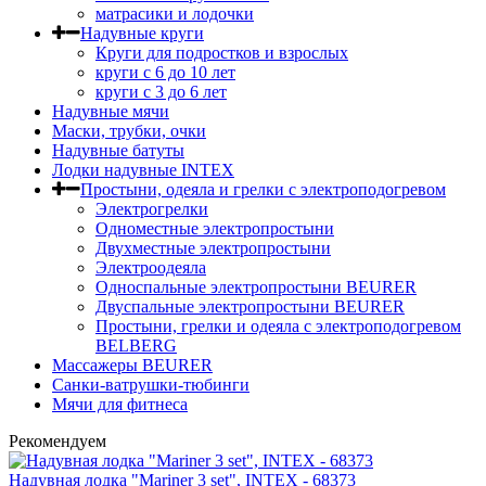
матрасики и лодочки
Надувные круги
Круги для подростков и взрослых
круги с 6 до 10 лет
круги c 3 до 6 лет
Надувные мячи
Маски, трубки, очки
Надувные батуты
Лодки надувные INTEX
Простыни, одеяла и грелки с электроподогревом
Электрогрелки
Одноместные электропростыни
Двухместные электропростыни
Электроодеяла
Односпальные электропростыни BEURER
Двуспальные электропростыни BEURER
Простыни, грелки и одеяла с электроподогревом
BELBERG
Массажеры BEURER
Санки-ватрушки-тюбинги
Мячи для фитнеса
Рекомендуем
Надувная лодка "Mariner 3 set", INTEX - 68373