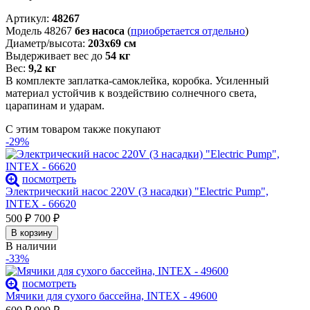
Артикул:
48267
Модель 48267
без насоса
(
приобретается отдельно
)
Диаметр/высота:
203х69 см
Выдерживает вес до
54 кг
Вес:
9,2 кг
В комплекте заплатка-самоклейка, коробка. Усиленный
материал устойчив к воздействию солнечного света,
царапинам и ударам.
С этим товаром также покупают
-29%
посмотреть
Электрический насос 220V (3 насадки) "Electric Pump",
INTEX - 66620
500
₽
700
₽
В корзину
В наличии
-33%
посмотреть
Мячики для сухого бассейна, INTEX - 49600