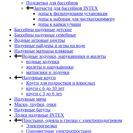
Подсветки для бассейнов
Запчасти для бассейнов INTEX
допы к фильтрующим установкам
допы к наборам для чистки/скиммеру
допы к каркасу/чаши
Бассейны надувные детские
Бассейны надувные семейные
Водные игровые центры
Надувные райдеры и игры на воде
Надувные матрацы пляжные
Водные ходунки, нарукавники и жилеты
водные ходунки
жилеты и нарукавники
матрасики и лодочки
Надувные круги
Круги для подростков и взрослых
круги с 6 до 10 лет
круги c 3 до 6 лет
Надувные мячи
Маски, трубки, очки
Надувные батуты
Лодки надувные INTEX
Простыни, одеяла и грелки с электроподогревом
Электрогрелки
Одноместные электропростыни