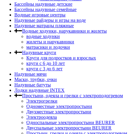
Бассейны надувные детские
Бассейны надувные семейные
Водные игровые центры
Надувные райдеры и игры на воде
Надувные матрацы пляжные
Водные ходунки, нарукавники и жилеты
водные ходунки
жилеты и нарукавники
матрасики и лодочки
Надувные круги
Круги для подростков и взрослых
круги с 6 до 10 лет
круги c 3 до 6 лет
Надувные мячи
Маски, трубки, очки
Надувные батуты
Лодки надувные INTEX
Простыни, одеяла и грелки с электроподогревом
Электрогрелки
Одноместные электропростыни
Двухместные электропростыни
Электроодеяла
Односпальные электропростыни BEURER
Двуспальные электропростыни BEURER
Простыни, грелки и одеяла с электроподогревом